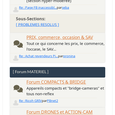
(section hyper-modérée)
Re : Page FB inaccessibl...
par
seba
Sous-Sections
[ PROBLEMES RESOLUS ]
PRIX, commerce, occasion & SAV
Tout ce qui concerne les prix, le commerce,
l'occase, le SAV...
Re : Achat revendeurs Pi...
par
pronina
[ Forum MATERIEL ]
Forum COMPACTS & BRIDGE
Appareils compacts et "bridge-cameras" et
tous non-reflex
Re : Ricoh GRIV
par
PBnet2
Forum DRONES et ACTION-CAM