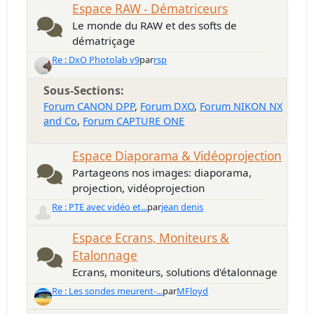
Espace RAW - Dématriceurs
Le monde du RAW et des softs de
dématriçage
Re : DxO Photolab v9
par
rsp
Sous-Sections
Forum CANON DPP
Forum DXO
Forum NIKON NX
and Co
Forum CAPTURE ONE
Espace Diaporama & Vidéoprojection
Partageons nos images: diaporama,
projection, vidéoprojection
Re : PTE avec vidéo et...
par
jean denis
Espace Ecrans, Moniteurs &
Etalonnage
Ecrans, moniteurs, solutions d'étalonnage
Re : Les sondes meurent-...
par
MFloyd