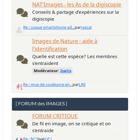
NAT'Images - les As de la digiscopie
Conseils & partage d'expériences sur la
digiscopie
Re : coque smartphone ad...
par
rascal
Images de Nature : aide à
l'identification
Quelle est cette espèce? Les membres
s'entraident
Modérateur:
Isatis
Re : mue de couleuvre en...
par
LRE
[ FORUM des IMAGES ]
FORUM CRITIQUE
De fil en image, on se critique et on
s'entraide
Re : N° 9
par
J-P L