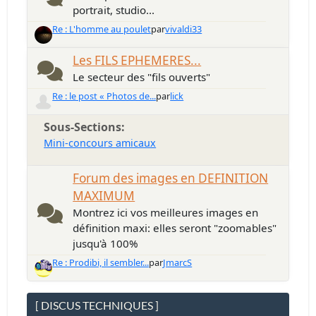
portrait, studio...
Re : L'homme au poulet
par
vivaldi33
Les FILS EPHEMERES...
Le secteur des "fils ouverts"
Re : le post « Photos de...
par
lick
Sous-Sections
Mini-concours amicaux
Forum des images en DEFINITION
MAXIMUM
Montrez ici vos meilleures images en
définition maxi: elles seront "zoomables"
jusqu'à 100%
Re : Prodibi, il sembler...
par
JmarcS
[ DISCUS TECHNIQUES ]