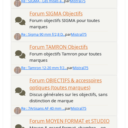
Re : SIGMA - Les mises à...
par
Mistral75
Forum SIGMA Objectifs
Forum objectifs SIGMA pour toutes
marques
Re : Sigma 90 mm f/2,8 D...
par
Mistral75
Forum TAMRON Objectifs
Forum objectifs Tamron pour toutes
marques
Re : Tamron 12-20 mm f/2...
par
Mistral75
Forum OBJECTIFS & accessoires
optiques (toutes marques)
Discus générales sur les objectifs, sans
distinction de marque
Re : 7Artisans AF 40 mm ...
par
Mistral75
Forum MOYEN FORMAT et STUDIO
Moyen & grand format, chambre... en