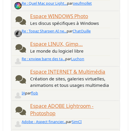
Re : Quel Mac pour Light...
par
oeufmollet
Espace WINDOWS Photo
Les discus spécifiques à Windows
Re : Topaz Sharpen AI ne...
par
ChatOuille
Espace LINUX, Gimp...
Le monde du logiciel libre
Re : xnview barre des ta...
par
Luchon
Espace INTERNET & Multimédia
Création de sites, galeries virtuelles,
animations et tous usages multimedia
IA
par
flob
Espace ADOBE Lightroom -
Photoshop
Adobe - Aspect financier...
par
SimCI