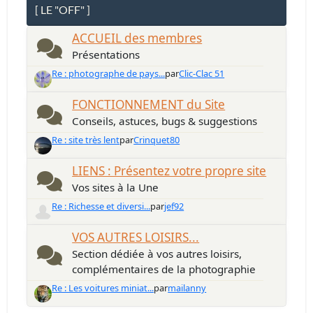
[ LE "OFF" ]
ACCUEIL des membres
Présentations
Re : photographe de pays...
par
Clic-Clac 51
FONCTIONNEMENT du Site
Conseils, astuces, bugs & suggestions
Re : site très lent
par
Crinquet80
LIENS : Présentez votre propre site
Vos sites à la Une
Re : Richesse et diversi...
par
jef92
VOS AUTRES LOISIRS...
Section dédiée à vos autres loisirs,
complémentaires de la photographie
Re : Les voitures miniat...
par
mailanny