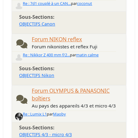
Re : 7d1 couplé à un CAN...
par
coconut
Sous-Sections
OBJECTIFS Canon
Forum NIKON reflex
Forum nikonistes et reflex Fuji
Re : Nikkor Z 400 mm f/2...
par
matin calme
Sous-Sections
OBJECTIFS Nikon
Forum OLYMPUS & PANASONIC
boîtiers
Au pays des appareils 4/3 et micro 4/3
Re : Lumix L1
par
Maoby
Sous-Sections
OBJECTIFS 4/3 - micro 4/3