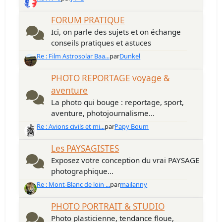
FORUM PRATIQUE
Ici, on parle des sujets et on échange
conseils pratiques et astuces
Re : Film Astrosolar Baa...
par
Dunkel
PHOTO REPORTAGE voyage &
aventure
La photo qui bouge : reportage, sport,
aventure, photojournalisme...
Re : Avions civils et mi...
par
Papy Boum
Les PAYSAGISTES
Exposez votre conception du vrai PAYSAGE
photographique...
Re : Mont-Blanc de loin ...
par
mailanny
PHOTO PORTRAIT & STUDIO
Photo plasticienne, tendance floue,