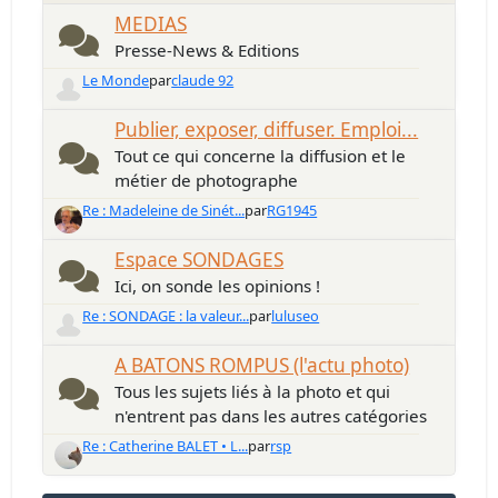
MEDIAS
Presse-News & Editions
Le Monde
par
claude 92
Publier, exposer, diffuser. Emploi...
Tout ce qui concerne la diffusion et le
métier de photographe
Re : Madeleine de Sinét...
par
RG1945
Espace SONDAGES
Ici, on sonde les opinions !
Re : SONDAGE : la valeur...
par
luluseo
A BATONS ROMPUS (l'actu photo)
Tous les sujets liés à la photo et qui
n'entrent pas dans les autres catégories
Re : Catherine BALET • L...
par
rsp