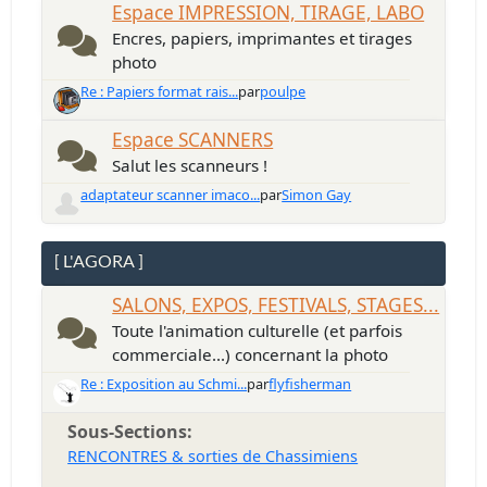
Espace IMPRESSION, TIRAGE, LABO
Encres, papiers, imprimantes et tirages
photo
Re : Papiers format rais...
par
poulpe
Espace SCANNERS
Salut les scanneurs !
adaptateur scanner imaco...
par
Simon Gay
[ L'AGORA ]
SALONS, EXPOS, FESTIVALS, STAGES...
Toute l'animation culturelle (et parfois
commerciale...) concernant la photo
Re : Exposition au Schmi...
par
flyfisherman
Sous-Sections
RENCONTRES & sorties de Chassimiens