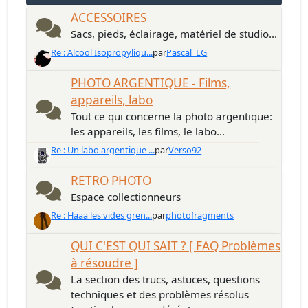
ACCESSOIRES
Sacs, pieds, éclairage, matériel de studio...
Re : Alcool Isopropyliqu...
par
Pascal_LG
PHOTO ARGENTIQUE - Films,
appareils, labo
Tout ce qui concerne la photo argentique:
les appareils, les films, le labo...
Re : Un labo argentique ...
par
Verso92
RETRO PHOTO
Espace collectionneurs
Re : Haaa les vides gren...
par
photofragments
QUI C'EST QUI SAIT ? [ FAQ Problèmes
à résoudre ]
La section des trucs, astuces, questions
techniques et des problèmes résolus