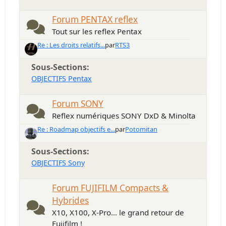
Forum PENTAX reflex
Tout sur les reflex Pentax
Re : Les droits relatifs...
par
RTS3
Sous-Sections
OBJECTIFS Pentax
Forum SONY
Reflex numériques SONY DxD & Minolta
Re : Roadmap objectifs e...
par
Potomitan
Sous-Sections
OBJECTIFS Sony
Forum FUJIFILM Compacts &
Hybrides
X10, X100, X-Pro... le grand retour de
Fujifilm !