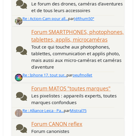
Le forum des drones, caméras d'aventures
et de tous leurs accessoires
Re : Action-Cam pour all...
par
JéRhum50°
Forum SMARTPHONES, photophones,
tablettes, applis, microcaméras
Tout ce qui touche aux photophones,
tablettes, communication et applis photo,
mais aussi aux micro-caméras et caméras
d'aventure
Re : Iphone 17. tout sur...
par
oeufmollet
Forum MATOS "toutes marques"
Les pixelistes : appareils experts, toutes
marques confondues
Re : Alliance Leica - Pa...
par
Mistral75
Forum CANON reflex
Forum canonistes