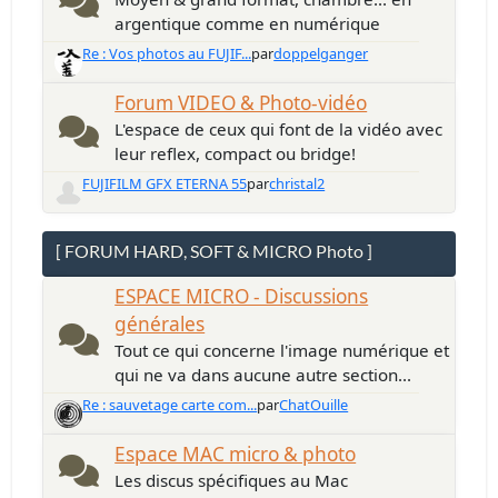
argentique comme en numérique
Re : Vos photos au FUJIF...
par
doppelganger
Forum VIDEO & Photo-vidéo
L'espace de ceux qui font de la vidéo avec
leur reflex, compact ou bridge!
FUJIFILM GFX ETERNA 55
par
christal2
[ FORUM HARD, SOFT & MICRO Photo ]
ESPACE MICRO - Discussions
générales
Tout ce qui concerne l'image numérique et
qui ne va dans aucune autre section...
Re : sauvetage carte com...
par
ChatOuille
Espace MAC micro & photo
Les discus spécifiques au Mac