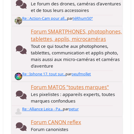
Le forum des drones, caméras d'aventures
et de tous leurs accessoires
Re : Action-Cam pour all...
par
JéRhum50°
Forum SMARTPHONES, photophones,
tablettes, applis, microcaméras
Tout ce qui touche aux photophones,
tablettes, communication et applis photo,
mais aussi aux micro-caméras et caméras
d'aventure
Re : Iphone 17. tout sur...
par
oeufmollet
Forum MATOS "toutes marques"
Les pixelistes : appareils experts, toutes
marques confondues
Re : Alliance Leica - Pa...
par
petur
Forum CANON reflex
Forum canonistes