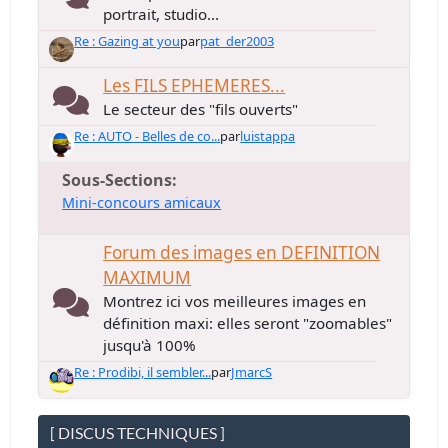
portrait, studio...
Re : Gazing at you
par
pat_der2003
Les FILS EPHEMERES...
Le secteur des "fils ouverts"
Re : AUTO - Belles de co...
par
luistappa
Sous-Sections
Mini-concours amicaux
Forum des images en DEFINITION
MAXIMUM
Montrez ici vos meilleures images en
définition maxi: elles seront "zoomables"
jusqu'à 100%
Re : Prodibi, il sembler...
par
JmarcS
[ DISCUS TECHNIQUES ]