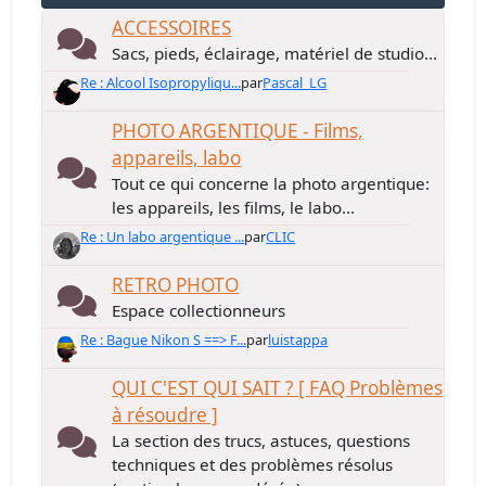
ACCESSOIRES
Sacs, pieds, éclairage, matériel de studio...
Re : Alcool Isopropyliqu...
par
Pascal_LG
PHOTO ARGENTIQUE - Films,
appareils, labo
Tout ce qui concerne la photo argentique:
les appareils, les films, le labo...
Re : Un labo argentique ...
par
CLIC
RETRO PHOTO
Espace collectionneurs
Re : Bague Nikon S ==> F...
par
luistappa
QUI C'EST QUI SAIT ? [ FAQ Problèmes
à résoudre ]
La section des trucs, astuces, questions
techniques et des problèmes résolus