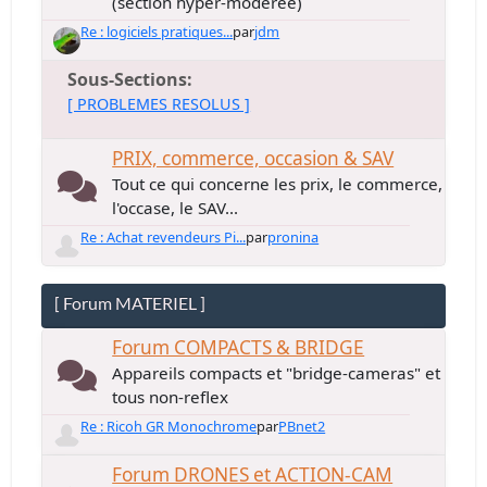
(section hyper-modérée)
Re : logiciels pratiques...
par
jdm
Sous-Sections
[ PROBLEMES RESOLUS ]
PRIX, commerce, occasion & SAV
Tout ce qui concerne les prix, le commerce,
l'occase, le SAV...
Re : Achat revendeurs Pi...
par
pronina
[ Forum MATERIEL ]
Forum COMPACTS & BRIDGE
Appareils compacts et "bridge-cameras" et
tous non-reflex
Re : Ricoh GR Monochrome
par
PBnet2
Forum DRONES et ACTION-CAM