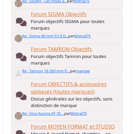
Re : SIGMA - Les mises à...
par
Mistral75
Forum SIGMA Objectifs
Forum objectifs SIGMA pour toutes
marques
Re : Sigma 90 mm f/2,8 D...
par
Mistral75
Forum TAMRON Objectifs
Forum objectifs Tamron pour toutes
marques
Re : Tamron 18-300 mm f/...
par
margae
Forum OBJECTIFS & accessoires
optiques (toutes marques)
Discus générales sur les objectifs, sans
distinction de marque
Re : Sirui Aurora AF 35 ...
par
Mistral75
Forum MOYEN FORMAT et STUDIO
Moyen & grand format, chambre... en