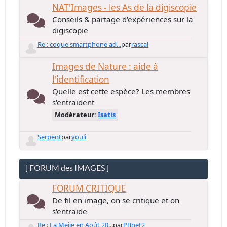
NAT'Images - les As de la digiscopie
Conseils & partage d'expériences sur la
digiscopie
Re : coque smartphone ad...
par
rascal
Images de Nature : aide à
l'identification
Quelle est cette espèce? Les membres
s'entraident
Modérateur:
Isatis
Serpent
par
youli
[ FORUM des IMAGES ]
FORUM CRITIQUE
De fil en image, on se critique et on
s'entraide
Re : La Meije en Août 20...
par
PBnet2