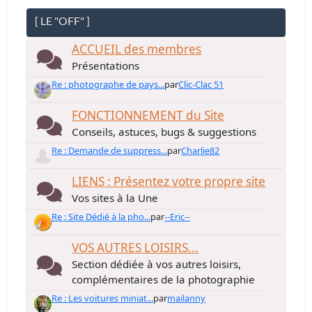
[ LE "OFF" ]
ACCUEIL des membres
Présentations
Re : photographe de pays...
par
Clic-Clac 51
FONCTIONNEMENT du Site
Conseils, astuces, bugs & suggestions
Re : Demande de suppress...
par
Charlie82
LIENS : Présentez votre propre site
Vos sites à la Une
Re : Site Dédié à la pho...
par
--Eric--
VOS AUTRES LOISIRS...
Section dédiée à vos autres loisirs,
complémentaires de la photographie
Re : Les voitures miniat...
par
mailanny