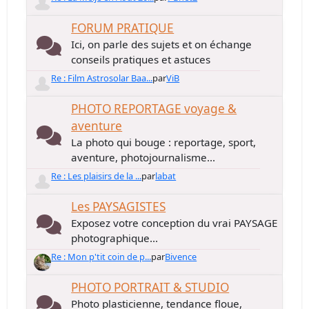
FORUM PRATIQUE
Ici, on parle des sujets et on échange
conseils pratiques et astuces
Re : Film Astrosolar Baa...
par
ViB
PHOTO REPORTAGE voyage &
aventure
La photo qui bouge : reportage, sport,
aventure, photojournalisme...
Re : Les plaisirs de la ...
par
labat
Les PAYSAGISTES
Exposez votre conception du vrai PAYSAGE
photographique...
Re : Mon p'tit coin de p...
par
Bivence
PHOTO PORTRAIT & STUDIO
Photo plasticienne, tendance floue,