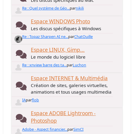
Les discus spécifiques au Mac
Re : Quel système de Géo...
par
nikili
Espace WINDOWS Photo
Les discus spécifiques à Windows
Re : Topaz Sharpen AI ne...
par
ChatOuille
Espace LINUX, Gimp...
Le monde du logiciel libre
Re : xnview barre des ta...
par
Luchon
Espace INTERNET & Multimédia
Création de sites, galeries virtuelles,
animations et tous usages multimedia
IA
par
flob
Espace ADOBE Lightroom -
Photoshop
Adobe - Aspect financier...
par
SimCI