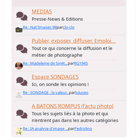
MEDIAS
Presse-News & Editions
Re : Nat'Images 98
par
clo-clo
Publier, exposer, diffuser. Emploi...
Tout ce qui concerne la diffusion et le
métier de photographe
Re : Madeleine de Sinét...
par
RG1945
Espace SONDAGES
Ici, on sonde les opinions !
Re : SONDAGE : la valeur...
par
luluseo
A BATONS ROMPUS (l'actu photo)
Tous les sujets liés à la photo et qui
n'entrent pas dans les autres catégories
Re : IA analyse d'image ...
par
Pedrolino