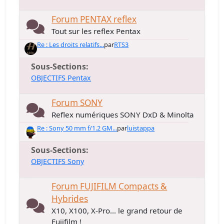
Forum PENTAX reflex
Tout sur les reflex Pentax
Re : Les droits relatifs...
par
RTS3
Sous-Sections
OBJECTIFS Pentax
Forum SONY
Reflex numériques SONY DxD & Minolta
Re : Sony 50 mm f/1.2 GM...
par
luistappa
Sous-Sections
OBJECTIFS Sony
Forum FUJIFILM Compacts &
Hybrides
X10, X100, X-Pro... le grand retour de
Fujifilm !