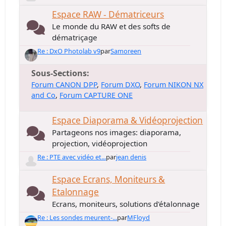
Espace RAW - Dématriceurs
Le monde du RAW et des softs de
dématriçage
Re : DxO Photolab v9
par
Samoreen
Sous-Sections
Forum CANON DPP
Forum DXO
Forum NIKON NX
and Co
Forum CAPTURE ONE
Espace Diaporama & Vidéoprojection
Partageons nos images: diaporama,
projection, vidéoprojection
Re : PTE avec vidéo et...
par
jean denis
Espace Ecrans, Moniteurs &
Etalonnage
Ecrans, moniteurs, solutions d'étalonnage
Re : Les sondes meurent-...
par
MFloyd