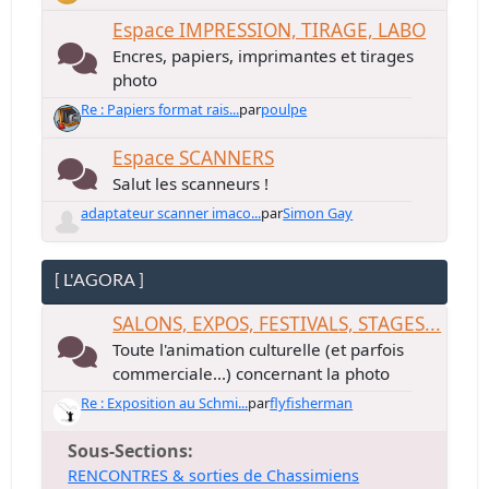
Espace IMPRESSION, TIRAGE, LABO
Encres, papiers, imprimantes et tirages
photo
Re : Papiers format rais...
par
poulpe
Espace SCANNERS
Salut les scanneurs !
adaptateur scanner imaco...
par
Simon Gay
[ L'AGORA ]
SALONS, EXPOS, FESTIVALS, STAGES...
Toute l'animation culturelle (et parfois
commerciale...) concernant la photo
Re : Exposition au Schmi...
par
flyfisherman
Sous-Sections
RENCONTRES & sorties de Chassimiens