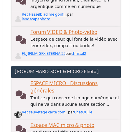
argentique comme en numérique
Re : Hasselblad me gonfl...
par
landscapephoto
Forum VIDEO & Photo-vidéo
L'espace de ceux qui font de la vidéo avec
leur reflex, compact ou bridge!
FUJIFILM GFX ETERNA 55
par
christal2
[ FORUM HARD, SOFT & MICRO Photo ]
ESPACE MICRO - Discussions
générales
Tout ce qui concerne l'image numérique et
qui ne va dans aucune autre section...
Re : sauvetage carte com...
par
ChatOuille
Espace MAC micro & photo