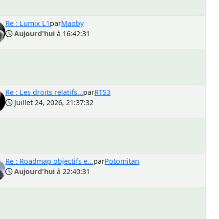
Re : Lumix L1
par
Maoby
Aujourd'hui
à 16:42:31
Re : Les droits relatifs...
par
RTS3
Juillet 24, 2026, 21:37:32
Re : Roadmap objectifs e...
par
Potomitan
Aujourd'hui
à 22:40:31