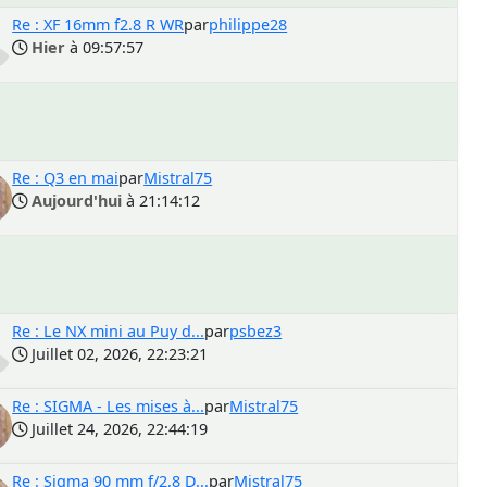
Re : XF 16mm f2.8 R WR
par
philippe28
Hier
à 09:57:57
Re : Q3 en mai
par
Mistral75
Aujourd'hui
à 21:14:12
Re : Le NX mini au Puy d...
par
psbez3
Juillet 02, 2026, 22:23:21
Re : SIGMA - Les mises à...
par
Mistral75
Juillet 24, 2026, 22:44:19
Re : Sigma 90 mm f/2,8 D...
par
Mistral75