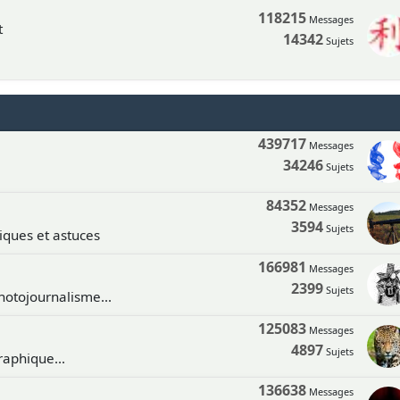
118215
Messages
t
14342
Sujets
439717
Messages
34246
Sujets
84352
Messages
3594
Sujets
tiques et astuces
166981
Messages
2399
Sujets
hotojournalisme...
125083
Messages
4897
Sujets
aphique...
136638
Messages