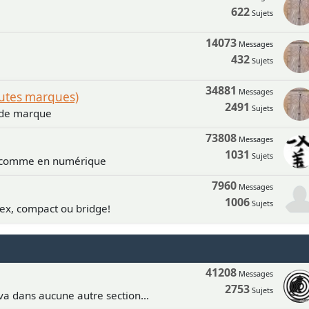
622
Sujets
14073
Messages
432
Sujets
34881
Messages
outes marques)
2491
Sujets
n de marque
73808
Messages
1031
Sujets
e comme en numérique
7960
Messages
1006
Sujets
lex, compact ou bridge!
41208
Messages
2753
Sujets
va dans aucune autre section...