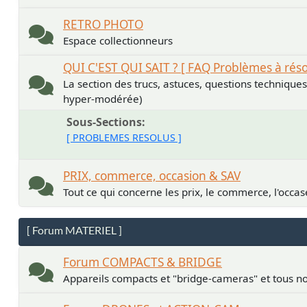
RETRO PHOTO
Espace collectionneurs
QUI C'EST QUI SAIT ? [ FAQ Problèmes à rés
La section des trucs, astuces, questions technique
hyper-modérée)
Sous-Sections
[ PROBLEMES RESOLUS ]
PRIX, commerce, occasion & SAV
Tout ce qui concerne les prix, le commerce, l'occase
[ Forum MATERIEL ]
Forum COMPACTS & BRIDGE
Appareils compacts et "bridge-cameras" et tous no