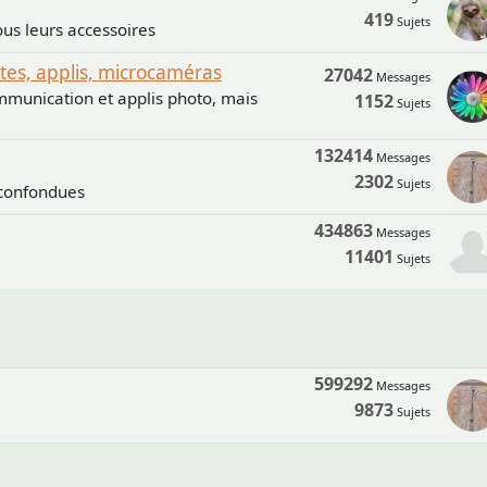
419
Sujets
us leurs accessoires
s, applis, microcaméras
27042
Messages
mmunication et applis photo, mais
1152
Sujets
132414
Messages
2302
Sujets
 confondues
434863
Messages
11401
Sujets
599292
Messages
9873
Sujets