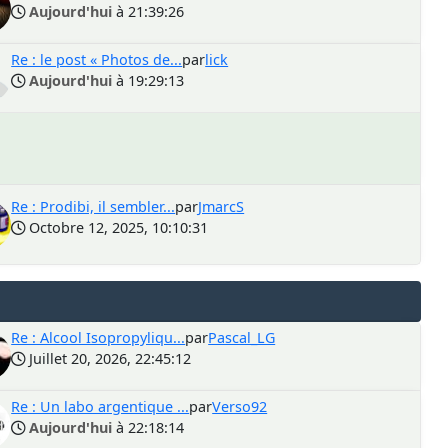
Aujourd'hui
à 21:39:26
Re : le post « Photos de...
par
lick
Aujourd'hui
à 19:29:13
Re : Prodibi, il sembler...
par
JmarcS
Octobre 12, 2025, 10:10:31
Re : Alcool Isopropyliqu...
par
Pascal_LG
Juillet 20, 2026, 22:45:12
Re : Un labo argentique ...
par
Verso92
Aujourd'hui
à 22:18:14