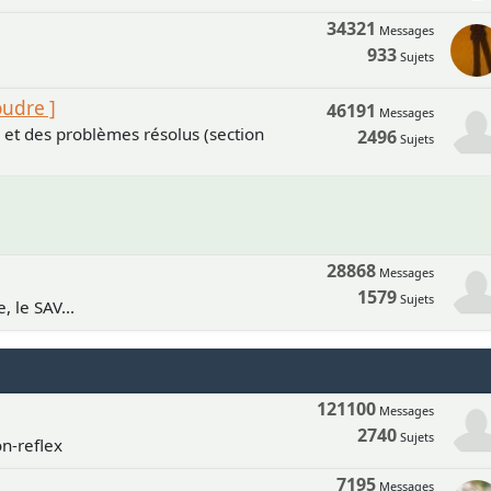
34321
Messages
933
Sujets
oudre ]
46191
Messages
s et des problèmes résolus (section
2496
Sujets
28868
Messages
1579
Sujets
, le SAV...
121100
Messages
2740
Sujets
n-reflex
7195
Messages