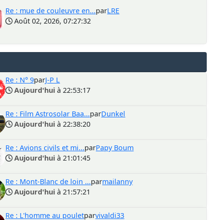
Re : mue de couleuvre en...
par
LRE
Août 02, 2026, 07:27:32
Re : N° 9
par
J-P L
Aujourd'hui
à 22:53:17
Re : Film Astrosolar Baa...
par
Dunkel
Aujourd'hui
à 22:38:20
Re : Avions civils et mi...
par
Papy Boum
Aujourd'hui
à 21:01:45
Re : Mont-Blanc de loin ...
par
mailanny
Aujourd'hui
à 21:57:21
Re : L'homme au poulet
par
vivaldi33