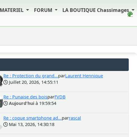
MATERIEL
FORUM
LA BOUTIQUE Chassimages
Re : Protection du grand...
par
Laurent Hennique
Juillet 20, 2026, 14:55:11
Re : Punaise des bois
par
FVDB
Aujourd'hui
à 19:59:54
Re : coque smartphone ad...
par
rascal
Mai 13, 2026, 14:30:18