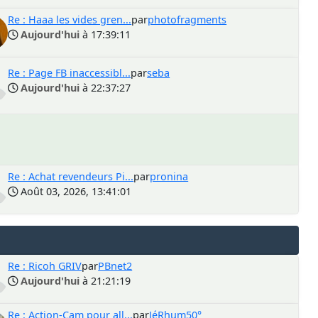
Re : Haaa les vides gren...
par
photofragments
Aujourd'hui
à 17:39:11
Re : Page FB inaccessibl...
par
seba
Aujourd'hui
à 22:37:27
Re : Achat revendeurs Pi...
par
pronina
Août 03, 2026, 13:41:01
Re : Ricoh GRIV
par
PBnet2
Aujourd'hui
à 21:21:19
Re : Action-Cam pour all...
par
JéRhum50°