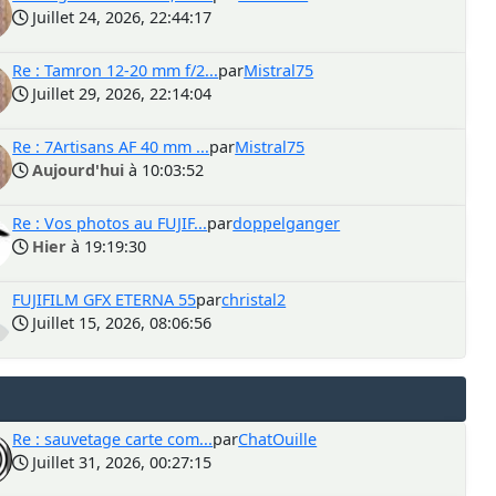
Juillet 24, 2026, 22:44:17
Re : Tamron 12-20 mm f/2...
par
Mistral75
Juillet 29, 2026, 22:14:04
Re : 7Artisans AF 40 mm ...
par
Mistral75
Aujourd'hui
à 10:03:52
Re : Vos photos au FUJIF...
par
doppelganger
Hier
à 19:19:30
FUJIFILM GFX ETERNA 55
par
christal2
Juillet 15, 2026, 08:06:56
Re : sauvetage carte com...
par
ChatOuille
Juillet 31, 2026, 00:27:15