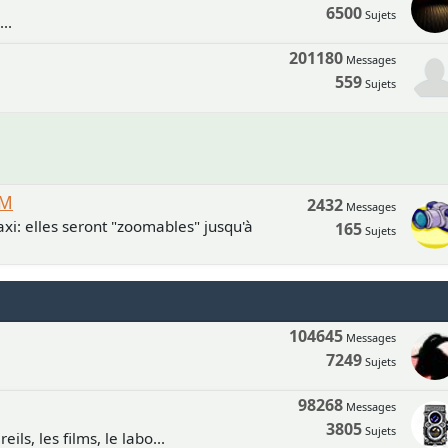
6500
Sujets
..
201180
Messages
559
Sujets
UM
2432
Messages
xi: elles seront "zoomables" jusqu'à
165
Sujets
104645
Messages
7249
Sujets
98268
Messages
3805
Sujets
ls, les films, le labo...