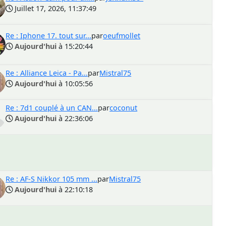
Juillet 17, 2026, 11:37:49
Re : Iphone 17. tout sur...
par
oeufmollet
Aujourd'hui
à 15:20:44
Re : Alliance Leica - Pa...
par
Mistral75
Aujourd'hui
à 10:05:56
Re : 7d1 couplé à un CAN...
par
coconut
Aujourd'hui
à 22:36:06
Re : AF-S Nikkor 105 mm ...
par
Mistral75
Aujourd'hui
à 22:10:18