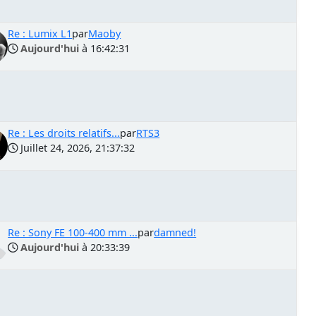
Re : Lumix L1
par
Maoby
Aujourd'hui
à 16:42:31
Re : Les droits relatifs...
par
RTS3
Juillet 24, 2026, 21:37:32
Re : Sony FE 100-400 mm ...
par
damned!
Aujourd'hui
à 20:33:39