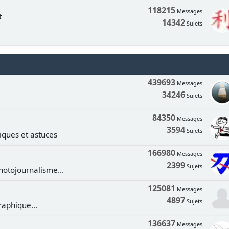
118215
Messages
t
14342
Sujets
439693
Messages
34246
Sujets
84350
Messages
3594
Sujets
tiques et astuces
166980
Messages
2399
Sujets
hotojournalisme...
125081
Messages
4897
Sujets
aphique...
136637
Messages