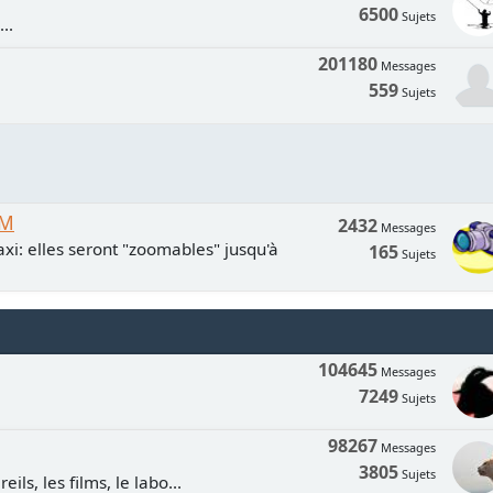
6500
Sujets
..
201180
Messages
559
Sujets
UM
2432
Messages
xi: elles seront "zoomables" jusqu'à
165
Sujets
104645
Messages
7249
Sujets
98267
Messages
3805
Sujets
ls, les films, le labo...