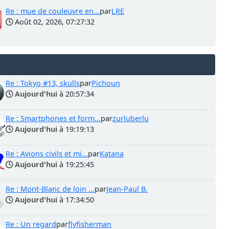
Re : mue de couleuvre en...
par
LRE
Août 02, 2026, 07:27:32
Re : Tokyo #13, skulls
par
Pichoun
Aujourd'hui
à 20:57:34
Re : Smartphones et form...
par
zurluberlu
Aujourd'hui
à 19:19:13
Re : Avions civils et mi...
par
Katana
Aujourd'hui
à 19:25:45
Re : Mont-Blanc de loin ...
par
Jean-Paul B.
Aujourd'hui
à 17:34:50
Re : Un regard
par
flyfisherman