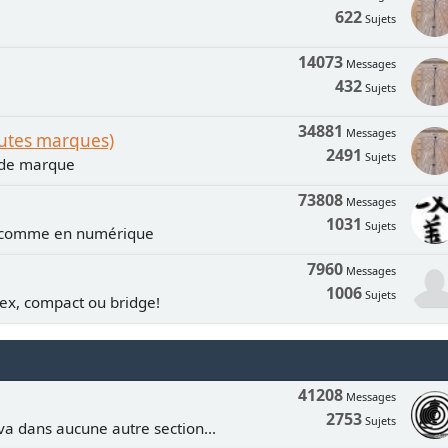
622
Sujets
14073
Messages
432
Sujets
34881
Messages
outes marques)
2491
Sujets
n de marque
73808
Messages
1031
Sujets
e comme en numérique
7960
Messages
1006
Sujets
lex, compact ou bridge!
41208
Messages
2753
Sujets
va dans aucune autre section...