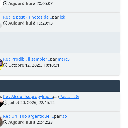
Aujourd'hui
à 20:05:07
Re : le post « Photos de...
par
lick
Aujourd'hui
à 19:29:13
Re : Prodibi, il sembler...
par
JmarcS
Octobre 12, 2025, 10:10:31
Re : Alcool Isopropyliqu...
par
Pascal_LG
Juillet 20, 2026, 22:45:12
Re : Un labo argentique ...
par
rsp
Aujourd'hui
à 20:42:23