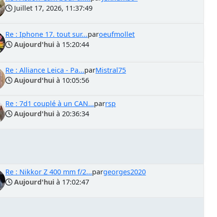
Juillet 17, 2026, 11:37:49
Re : Iphone 17. tout sur...
par
oeufmollet
Aujourd'hui
à 15:20:44
Re : Alliance Leica - Pa...
par
Mistral75
Aujourd'hui
à 10:05:56
Re : 7d1 couplé à un CAN...
par
rsp
Aujourd'hui
à 20:36:34
Re : Nikkor Z 400 mm f/2...
par
georges2020
Aujourd'hui
à 17:02:47