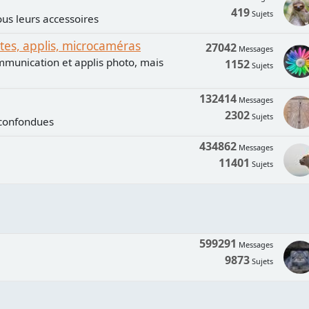
419
Sujets
us leurs accessoires
s, applis, microcaméras
27042
Messages
mmunication et applis photo, mais
1152
Sujets
132414
Messages
2302
Sujets
 confondues
434862
Messages
11401
Sujets
599291
Messages
9873
Sujets