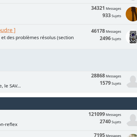
34321
Messages
933
Sujets
oudre ]
46178
Messages
s et des problèmes résolus (section
2496
Sujets
28868
Messages
1579
Sujets
, le SAV...
121099
Messages
2740
Sujets
n-reflex
7195
Messages