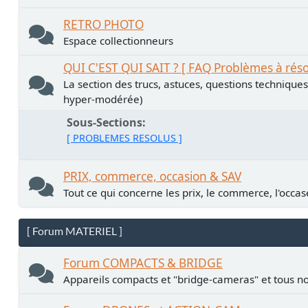
RETRO PHOTO
Espace collectionneurs
QUI C'EST QUI SAIT ? [ FAQ Problèmes à rés
La section des trucs, astuces, questions technique
hyper-modérée)
Sous-Sections
[ PROBLEMES RESOLUS ]
PRIX, commerce, occasion & SAV
Tout ce qui concerne les prix, le commerce, l'occase
[ Forum MATERIEL ]
Forum COMPACTS & BRIDGE
Appareils compacts et "bridge-cameras" et tous no