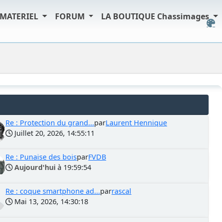
MATERIEL
FORUM
LA BOUTIQUE Chassimages
Re : Protection du grand...
par
Laurent Hennique
Juillet 20, 2026, 14:55:11
Re : Punaise des bois
par
FVDB
Aujourd'hui
à 19:59:54
Re : coque smartphone ad...
par
rascal
Mai 13, 2026, 14:30:18