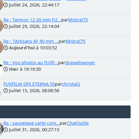
Juillet 24, 2026, 22:44:17
Re : Tamron 12-20 mm f/2...
par
Mistral75
Juillet 29, 2026, 22:14:04
Re : 7Artisans AF 40 mm ...
par
Mistral75
Aujourd'hui
à 10:03:52
Re : Vos photos au FUJIF...
par
doppelganger
Hier
à 19:19:30
FUJIFILM GFX ETERNA 55
par
christal2
Juillet 15, 2026, 08:06:56
Re : sauvetage carte com...
par
ChatOuille
Juillet 31, 2026, 00:27:15