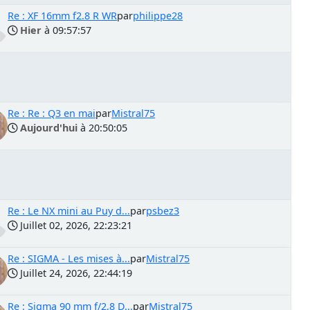
Re : XF 16mm f2.8 R WR
par
philippe28
Hier
à 09:57:57
Re : Re : Q3 en mai
par
Mistral75
Aujourd'hui
à 20:50:05
Re : Le NX mini au Puy d...
par
psbez3
Juillet 02, 2026, 22:23:21
Re : SIGMA - Les mises à...
par
Mistral75
Juillet 24, 2026, 22:44:19
Re : Sigma 90 mm f/2,8 D...
par
Mistral75