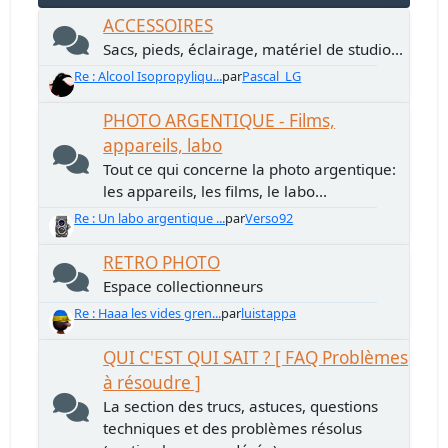
ACCESSOIRES
Sacs, pieds, éclairage, matériel de studio...
Re : Alcool Isopropyliqu...
par
Pascal_LG
PHOTO ARGENTIQUE - Films,
appareils, labo
Tout ce qui concerne la photo argentique:
les appareils, les films, le labo...
Re : Un labo argentique ...
par
Verso92
RETRO PHOTO
Espace collectionneurs
Re : Haaa les vides gren...
par
luistappa
QUI C'EST QUI SAIT ? [ FAQ Problèmes
à résoudre ]
La section des trucs, astuces, questions
techniques et des problèmes résolus