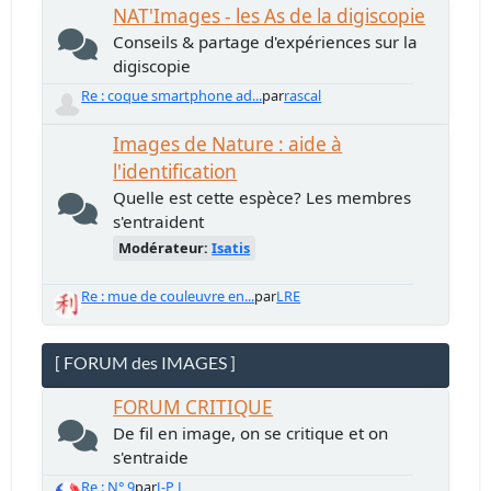
NAT'Images - les As de la digiscopie
Conseils & partage d'expériences sur la
digiscopie
Re : coque smartphone ad...
par
rascal
Images de Nature : aide à
l'identification
Quelle est cette espèce? Les membres
s'entraident
Modérateur:
Isatis
Re : mue de couleuvre en...
par
LRE
[ FORUM des IMAGES ]
FORUM CRITIQUE
De fil en image, on se critique et on
s'entraide
Re : N° 9
par
J-P L