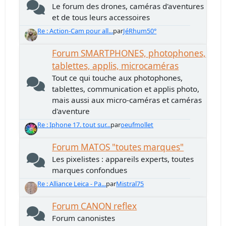
Le forum des drones, caméras d'aventures
et de tous leurs accessoires
Re : Action-Cam pour all...
par
JéRhum50°
Forum SMARTPHONES, photophones,
tablettes, applis, microcaméras
Tout ce qui touche aux photophones,
tablettes, communication et applis photo,
mais aussi aux micro-caméras et caméras
d'aventure
Re : Iphone 17. tout sur...
par
oeufmollet
Forum MATOS "toutes marques"
Les pixelistes : appareils experts, toutes
marques confondues
Re : Alliance Leica - Pa...
par
Mistral75
Forum CANON reflex
Forum canonistes