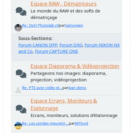
Espace RAW - Dématriceurs
Le monde du RAW et des softs de
dématriçage
Re : DxO Photolab v9
par
Samoreen
Sous-Sections
Forum CANON DPP
Forum DXO
Forum NIKON NX
and Co
Forum CAPTURE ONE
Espace Diaporama & Vidéoprojection
Partageons nos images: diaporama,
projection, vidéoprojection
Re : PTE avec vidéo et...
par
jean denis
Espace Ecrans, Moniteurs &
Etalonnage
Ecrans, moniteurs, solutions d'étalonnage
Re : Les sondes meurent-...
par
MFloyd