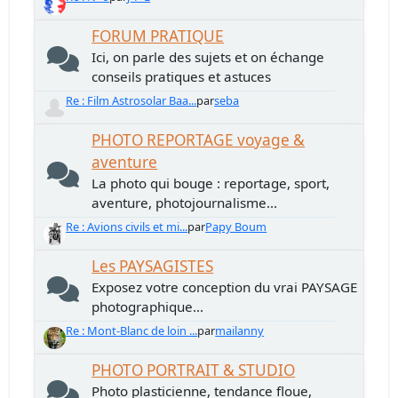
FORUM PRATIQUE
Ici, on parle des sujets et on échange
conseils pratiques et astuces
Re : Film Astrosolar Baa...
par
seba
PHOTO REPORTAGE voyage &
aventure
La photo qui bouge : reportage, sport,
aventure, photojournalisme...
Re : Avions civils et mi...
par
Papy Boum
Les PAYSAGISTES
Exposez votre conception du vrai PAYSAGE
photographique...
Re : Mont-Blanc de loin ...
par
mailanny
PHOTO PORTRAIT & STUDIO
Photo plasticienne, tendance floue,