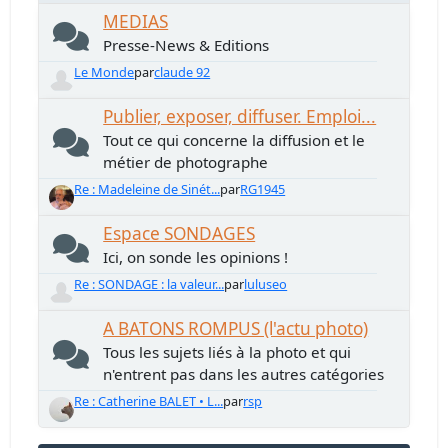
MEDIAS
Presse-News & Editions
Le Monde
par
claude 92
Publier, exposer, diffuser. Emploi...
Tout ce qui concerne la diffusion et le
métier de photographe
Re : Madeleine de Sinét...
par
RG1945
Espace SONDAGES
Ici, on sonde les opinions !
Re : SONDAGE : la valeur...
par
luluseo
A BATONS ROMPUS (l'actu photo)
Tous les sujets liés à la photo et qui
n'entrent pas dans les autres catégories
Re : Catherine BALET • L...
par
rsp