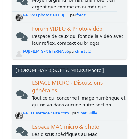
argentique comme en numérique
Re : Vos photos au FUJIF...
par
fredz
Forum VIDEO & Photo-vidéo
L'espace de ceux qui font de la vidéo avec
leur reflex, compact ou bridge!
FUJIFILM GFX ETERNA 55
par
christal2
[ FORUM HARD, SOFT & MICRO Photo ]
ESPACE MICRO - Discussions
générales
Tout ce qui concerne l'image numérique et
qui ne va dans aucune autre section...
Re : sauvetage carte com...
par
ChatOuille
Espace MAC micro & photo
Les discus spécifiques au Mac