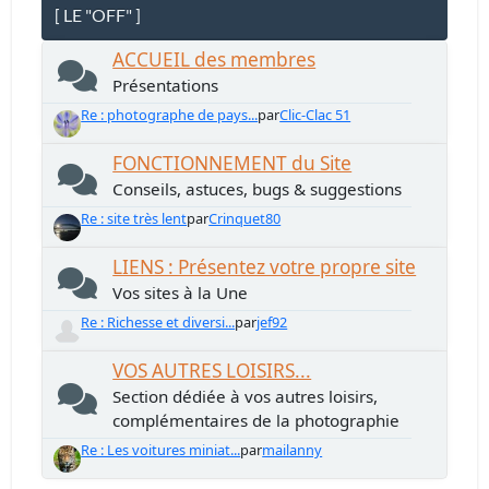
[ LE "OFF" ]
ACCUEIL des membres
Présentations
Re : photographe de pays...
par
Clic-Clac 51
FONCTIONNEMENT du Site
Conseils, astuces, bugs & suggestions
Re : site très lent
par
Crinquet80
LIENS : Présentez votre propre site
Vos sites à la Une
Re : Richesse et diversi...
par
jef92
VOS AUTRES LOISIRS...
Section dédiée à vos autres loisirs,
complémentaires de la photographie
Re : Les voitures miniat...
par
mailanny