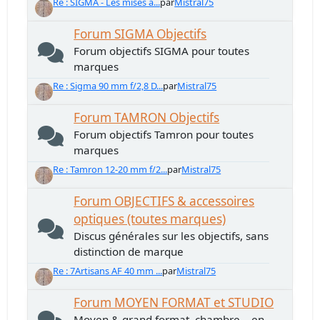
Re : SIGMA - Les mises à...
par
Mistral75
Forum SIGMA Objectifs
Forum objectifs SIGMA pour toutes
marques
Re : Sigma 90 mm f/2,8 D...
par
Mistral75
Forum TAMRON Objectifs
Forum objectifs Tamron pour toutes
marques
Re : Tamron 12-20 mm f/2...
par
Mistral75
Forum OBJECTIFS & accessoires
optiques (toutes marques)
Discus générales sur les objectifs, sans
distinction de marque
Re : 7Artisans AF 40 mm ...
par
Mistral75
Forum MOYEN FORMAT et STUDIO
Moyen & grand format, chambre... en