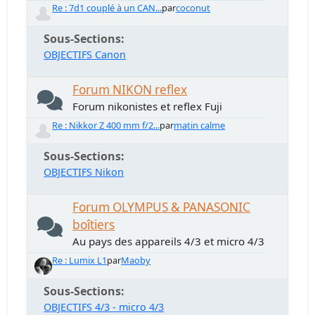
Re : 7d1 couplé à un CAN...
par
coconut
Sous-Sections
OBJECTIFS Canon
Forum NIKON reflex
Forum nikonistes et reflex Fuji
Re : Nikkor Z 400 mm f/2...
par
matin calme
Sous-Sections
OBJECTIFS Nikon
Forum OLYMPUS & PANASONIC
boîtiers
Au pays des appareils 4/3 et micro 4/3
Re : Lumix L1
par
Maoby
Sous-Sections
OBJECTIFS 4/3 - micro 4/3