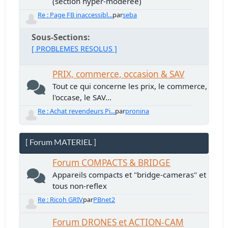
(section hyper-modérée)
Re : Page FB inaccessibl...
par
seba
Sous-Sections
[ PROBLEMES RESOLUS ]
PRIX, commerce, occasion & SAV
Tout ce qui concerne les prix, le commerce,
l'occase, le SAV...
Re : Achat revendeurs Pi...
par
pronina
[ Forum MATERIEL ]
Forum COMPACTS & BRIDGE
Appareils compacts et "bridge-cameras" et
tous non-reflex
Re : Ricoh GRIV
par
PBnet2
Forum DRONES et ACTION-CAM