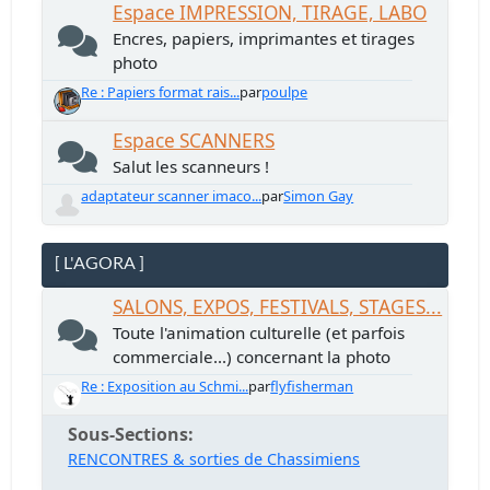
Espace IMPRESSION, TIRAGE, LABO
Encres, papiers, imprimantes et tirages
photo
Re : Papiers format rais...
par
poulpe
Espace SCANNERS
Salut les scanneurs !
adaptateur scanner imaco...
par
Simon Gay
[ L'AGORA ]
SALONS, EXPOS, FESTIVALS, STAGES...
Toute l'animation culturelle (et parfois
commerciale...) concernant la photo
Re : Exposition au Schmi...
par
flyfisherman
Sous-Sections
RENCONTRES & sorties de Chassimiens