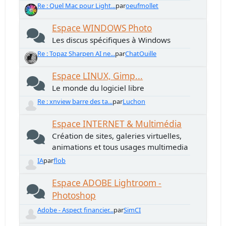
Re : Quel Mac pour Light...
par
oeufmollet
Espace WINDOWS Photo
Les discus spécifiques à Windows
Re : Topaz Sharpen AI ne...
par
ChatOuille
Espace LINUX, Gimp...
Le monde du logiciel libre
Re : xnview barre des ta...
par
Luchon
Espace INTERNET & Multimédia
Création de sites, galeries virtuelles,
animations et tous usages multimedia
IA
par
flob
Espace ADOBE Lightroom -
Photoshop
Adobe - Aspect financier...
par
SimCI