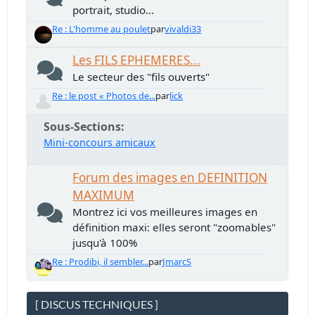
portrait, studio...
Re : L'homme au poulet
par
vivaldi33
Les FILS EPHEMERES...
Le secteur des "fils ouverts"
Re : le post « Photos de...
par
lick
Sous-Sections
Mini-concours amicaux
Forum des images en DEFINITION
MAXIMUM
Montrez ici vos meilleures images en
définition maxi: elles seront "zoomables"
jusqu'à 100%
Re : Prodibi, il sembler...
par
JmarcS
[ DISCUS TECHNIQUES ]