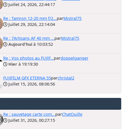
Juillet 24, 2026, 22:44:17
Re : Tamron 12-20 mm f/2...
par
Mistral75
Juillet 29, 2026, 22:14:04
Re : 7Artisans AF 40 mm ...
par
Mistral75
Aujourd'hui
à 10:03:52
Re : Vos photos au FUJIF...
par
doppelganger
Hier
à 19:19:30
FUJIFILM GFX ETERNA 55
par
christal2
Juillet 15, 2026, 08:06:56
Re : sauvetage carte com...
par
ChatOuille
Juillet 31, 2026, 00:27:15