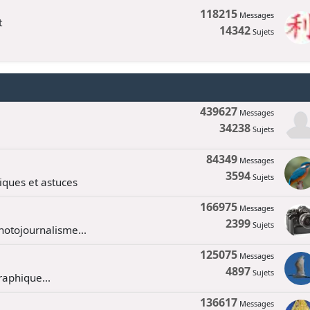
118215
Messages
t
14342
Sujets
439627
Messages
34238
Sujets
84349
Messages
3594
Sujets
tiques et astuces
166975
Messages
2399
Sujets
hotojournalisme...
125075
Messages
4897
Sujets
aphique...
136617
Messages