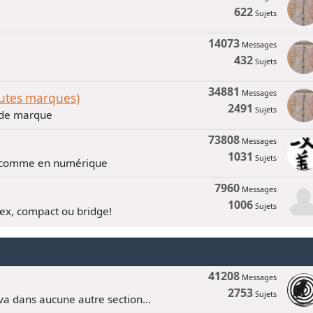
622
Sujets
14073
Messages
432
Sujets
34881
Messages
outes marques)
2491
Sujets
n de marque
73808
Messages
1031
Sujets
e comme en numérique
7960
Messages
1006
Sujets
lex, compact ou bridge!
41208
Messages
2753
Sujets
va dans aucune autre section...