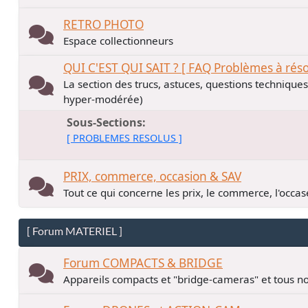
RETRO PHOTO
Espace collectionneurs
QUI C'EST QUI SAIT ? [ FAQ Problèmes à rés
La section des trucs, astuces, questions technique
hyper-modérée)
Sous-Sections
[ PROBLEMES RESOLUS ]
PRIX, commerce, occasion & SAV
Tout ce qui concerne les prix, le commerce, l'occase
[ Forum MATERIEL ]
Forum COMPACTS & BRIDGE
Appareils compacts et "bridge-cameras" et tous no