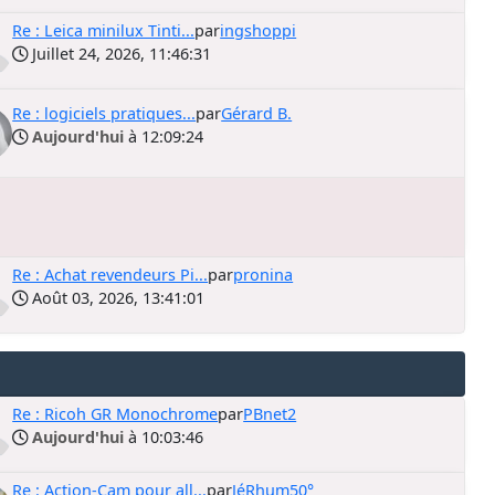
Re : Leica minilux Tinti...
par
ingshoppi
Juillet 24, 2026, 11:46:31
Re : logiciels pratiques...
par
Gérard B.
Aujourd'hui
à 12:09:24
Re : Achat revendeurs Pi...
par
pronina
Août 03, 2026, 13:41:01
Re : Ricoh GR Monochrome
par
PBnet2
Aujourd'hui
à 10:03:46
Re : Action-Cam pour all...
par
JéRhum50°