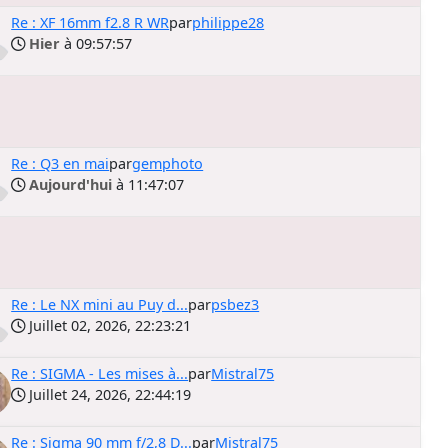
Re : XF 16mm f2.8 R WR
par
philippe28
Hier
à 09:57:57
Re : Q3 en mai
par
gemphoto
Aujourd'hui
à 11:47:07
Re : Le NX mini au Puy d...
par
psbez3
Juillet 02, 2026, 22:23:21
Re : SIGMA - Les mises à...
par
Mistral75
Juillet 24, 2026, 22:44:19
Re : Sigma 90 mm f/2,8 D...
par
Mistral75