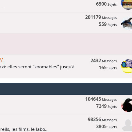
6500
Sujets
..
201179
Messages
559
Sujets
UM
2432
Messages
xi: elles seront "zoomables" jusqu'à
165
Sujets
104645
Messages
7249
Sujets
98256
Messages
3805
Sujets
ls, les films, le labo...