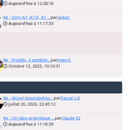
Aujourd'hui
à 12:28:16
Re : Sony A7, A7 II, A7 ...
par
jackez
Aujourd'hui
à 11:17:33
Re : Prodibi, il sembler...
par
JmarcS
Octobre 12, 2025, 10:10:31
Re : Alcool Isopropyliqu...
par
Pascal_LG
Juillet 20, 2026, 22:45:12
Re : Un labo argentique ...
par
claude 92
Aujourd'hui
à 11:18:39