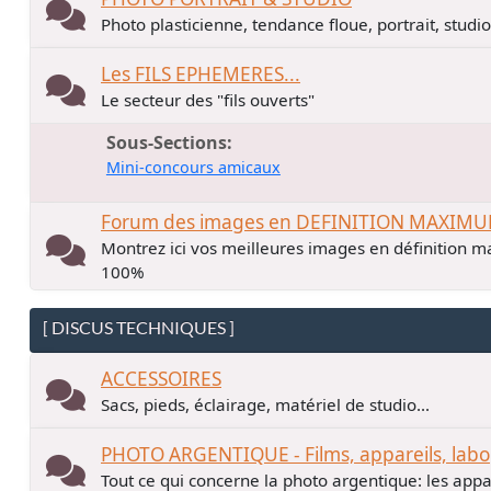
Photo plasticienne, tendance floue, portrait, studio.
Les FILS EPHEMERES...
Le secteur des "fils ouverts"
Sous-Sections
Mini-concours amicaux
Forum des images en DEFINITION MAXIM
Montrez ici vos meilleures images en définition ma
100%
[ DISCUS TECHNIQUES ]
ACCESSOIRES
Sacs, pieds, éclairage, matériel de studio...
PHOTO ARGENTIQUE - Films, appareils, labo
Tout ce qui concerne la photo argentique: les apparei