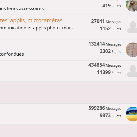
419
Sujets
us leurs accessoires
s, applis, microcaméras
27041
Messages
mmunication et applis photo, mais
1152
Sujets
132414
Messages
2302
Sujets
 confondues
434854
Messages
11399
Sujets
599286
Messages
9873
Sujets