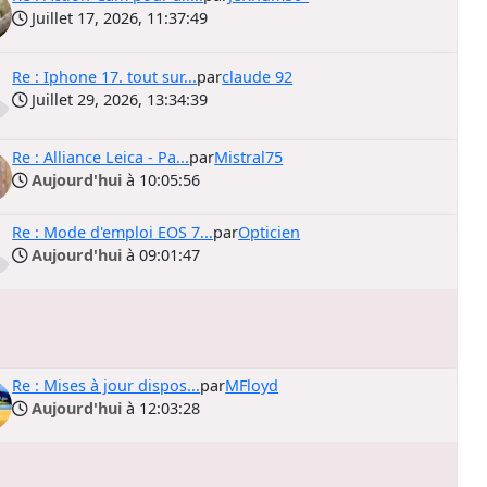
Juillet 17, 2026, 11:37:49
Re : Iphone 17. tout sur...
par
claude 92
Juillet 29, 2026, 13:34:39
Re : Alliance Leica - Pa...
par
Mistral75
Aujourd'hui
à 10:05:56
Re : Mode d'emploi EOS 7...
par
Opticien
Aujourd'hui
à 09:01:47
Re : Mises à jour dispos...
par
MFloyd
Aujourd'hui
à 12:03:28