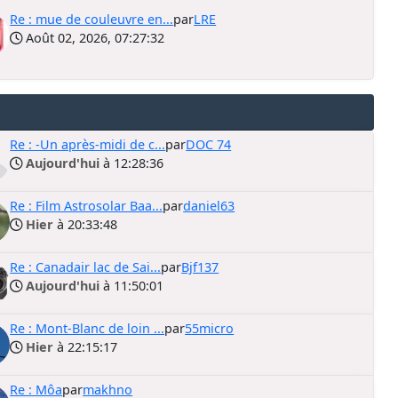
Re : mue de couleuvre en...
par
LRE
Août 02, 2026, 07:27:32
Re : -Un après-midi de c...
par
DOC 74
Aujourd'hui
à 12:28:36
Re : Film Astrosolar Baa...
par
daniel63
Hier
à 20:33:48
Re : Canadair lac de Sai...
par
Bjf137
Aujourd'hui
à 11:50:01
Re : Mont-Blanc de loin ...
par
55micro
Hier
à 22:15:17
Re : Môa
par
makhno