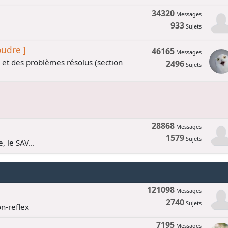
34320
Messages
933
Sujets
oudre ]
46165
Messages
s et des problèmes résolus (section
2496
Sujets
28868
Messages
1579
Sujets
, le SAV...
121098
Messages
2740
Sujets
n-reflex
7195
Messages