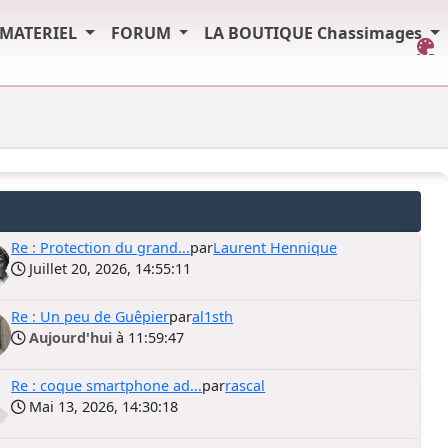
MATERIEL
FORUM
LA BOUTIQUE Chassimages
Re : Protection du grand...
par
Laurent Hennique
Juillet 20, 2026, 14:55:11
Re : Un peu de Guêpier
par
al1sth
Aujourd'hui
à 11:59:47
Re : coque smartphone ad...
par
rascal
Mai 13, 2026, 14:30:18