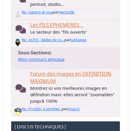
portrait, studio...
Re : Gazing at you
par
Hector06
Les FILS EPHEMERES...
Le secteur des "fils ouverts"
Re : AUTO - Belles de co...
par
luistappa
Sous-Sections
Mini-concours amicaux
Forum des images en DEFINITION
MAXIMUM
Montrez ici vos meilleures images en
définition maxi: elles seront "zoomables"
jusqu'à 100%
Re : Prodibi, il sembler...
par
JmarcS
[ DISCUS TECHNIQUES ]