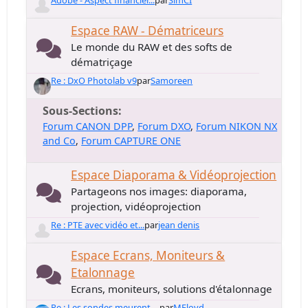
Adobe - Aspect financier...
par
SimCI
Espace RAW - Dématriceurs
Le monde du RAW et des softs de
dématriçage
Re : DxO Photolab v9
par
Samoreen
Sous-Sections
Forum CANON DPP
Forum DXO
Forum NIKON NX
and Co
Forum CAPTURE ONE
Espace Diaporama & Vidéoprojection
Partageons nos images: diaporama,
projection, vidéoprojection
Re : PTE avec vidéo et...
par
jean denis
Espace Ecrans, Moniteurs &
Etalonnage
Ecrans, moniteurs, solutions d'étalonnage
Re : Les sondes meurent-...
par
MFloyd