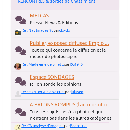
RENCONTRES & sorties de Chassimiens
MEDIAS
Presse-News & Editions
Re : Nat'Images 98
par
clo-clo
Publier, exposer, diffuser. Emploi...
Tout ce qui concerne la diffusion et le
métier de photographe
Re : Madeleine de Sinét...
par
RG1945
Espace SONDAGES
Ici, on sonde les opinions !
Re : SONDAGE : la valeur...
par
luluseo
A BATONS ROMPUS (l'actu photo)
Tous les sujets liés à la photo et qui
n'entrent pas dans les autres catégories
Re : IA analyse d'image ...
par
Pedrolino