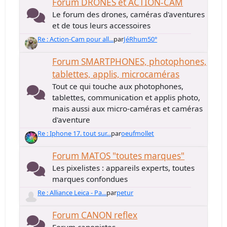
Forum DRONES et ACTION-CAM
Le forum des drones, caméras d'aventures
et de tous leurs accessoires
Re : Action-Cam pour all...
par
JéRhum50°
Forum SMARTPHONES, photophones,
tablettes, applis, microcaméras
Tout ce qui touche aux photophones,
tablettes, communication et applis photo,
mais aussi aux micro-caméras et caméras
d'aventure
Re : Iphone 17. tout sur...
par
oeufmollet
Forum MATOS "toutes marques"
Les pixelistes : appareils experts, toutes
marques confondues
Re : Alliance Leica - Pa...
par
petur
Forum CANON reflex