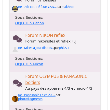
Forum canonistes
Re : 7d1 couplé à un CAN...
par
makhno
Sous-Sections
OBJECTIFS Canon
Forum NIKON reflex
Forum nikonistes et reflex Fuji
Re : Mises à jour dispos...
par
philz77
Sous-Sections
OBJECTIFS Nikon
Forum OLYMPUS & PANASONIC
boîtiers
Au pays des appareils 4/3 et micro 4/3
Re : Panasonic-Leica 200...
par
photofragments
Sous-Sections