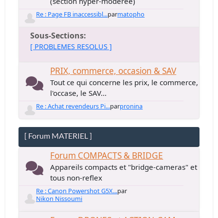
(section hyper-modérée)
Re : Page FB inaccessibl...
par
matopho
Sous-Sections
[ PROBLEMES RESOLUS ]
PRIX, commerce, occasion & SAV
Tout ce qui concerne les prix, le commerce,
l'occase, le SAV...
Re : Achat revendeurs Pi...
par
pronina
[ Forum MATERIEL ]
Forum COMPACTS & BRIDGE
Appareils compacts et "bridge-cameras" et
tous non-reflex
Re : Canon Powershot G5X...
par
Nikon Nissoumi