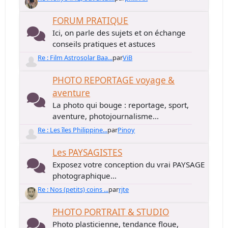
FORUM PRATIQUE
Ici, on parle des sujets et on échange
conseils pratiques et astuces
Re : Film Astrosolar Baa...
par
ViB
PHOTO REPORTAGE voyage &
aventure
La photo qui bouge : reportage, sport,
aventure, photojournalisme...
Re : Les îles Philippine...
par
Pinoy
Les PAYSAGISTES
Exposez votre conception du vrai PAYSAGE
photographique...
Re : Nos (petits) coins ...
par
rjte
PHOTO PORTRAIT & STUDIO
Photo plasticienne, tendance floue,