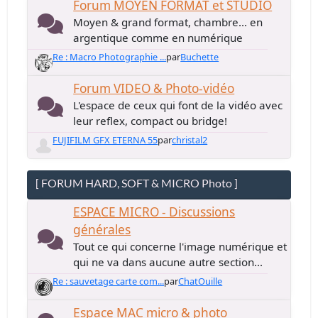
Forum MOYEN FORMAT et STUDIO
Moyen & grand format, chambre... en
argentique comme en numérique
Re : Macro Photographie ...
par
Buchette
Forum VIDEO & Photo-vidéo
L'espace de ceux qui font de la vidéo avec
leur reflex, compact ou bridge!
FUJIFILM GFX ETERNA 55
par
christal2
[ FORUM HARD, SOFT & MICRO Photo ]
ESPACE MICRO - Discussions
générales
Tout ce qui concerne l'image numérique et
qui ne va dans aucune autre section...
Re : sauvetage carte com...
par
ChatOuille
Espace MAC micro & photo