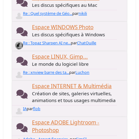
Les discus spécifiques au Mac
Re : Quel système de Géo...
par
nikili
Espace WINDOWS Photo
Les discus spécifiques à Windows
Re : Topaz Sharpen AI ne...
par
ChatOuille
Espace LINUX, Gimp...
Le monde du logiciel libre
Re : xnview barre des ta...
par
Luchon
Espace INTERNET & Multimédia
Création de sites, galeries virtuelles,
animations et tous usages multimedia
IA
par
flob
Espace ADOBE Lightroom -
Photoshop