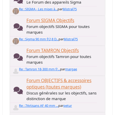
Le Forum des appareils Sigma
Re : SIGMA - Les mises à...
par
Mistral75
Forum SIGMA Objectifs
Forum objectifs SIGMA pour toutes
marques
Re : Sigma 90 mm f/2,8 D...
par
Mistral75
Forum TAMRON Objectifs
Forum objectifs Tamron pour toutes
marques
Re : Tamron 18-300 mm f/...
par
margae
Forum OBJECTIFS & accessoires
optiques (toutes marques)
Discus générales sur les objectifs, sans
distinction de marque
Re : 7Artisans AF 40 mm ...
par
petur