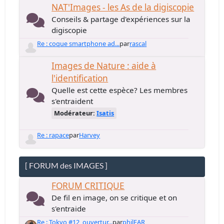
NAT'Images - les As de la digiscopie
Conseils & partage d'expériences sur la
digiscopie
Re : coque smartphone ad...
par
rascal
Images de Nature : aide à
l'identification
Quelle est cette espèce? Les membres
s'entraident
Modérateur:
Isatis
Re : rapace
par
Harvey
[ FORUM des IMAGES ]
FORUM CRITIQUE
De fil en image, on se critique et on
s'entraide
Re : Tokyo #12, ouvertur...
par
philFAR