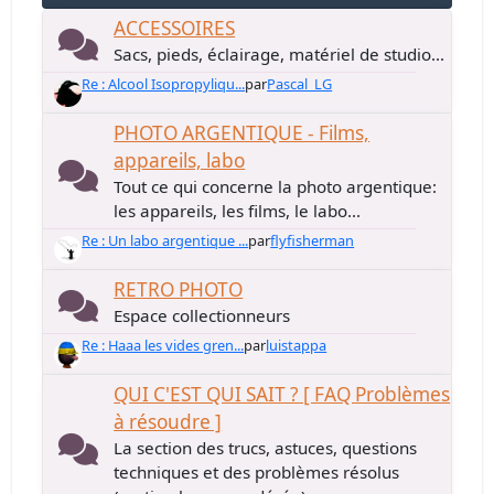
ACCESSOIRES
Sacs, pieds, éclairage, matériel de studio...
Re : Alcool Isopropyliqu...
par
Pascal_LG
PHOTO ARGENTIQUE - Films,
appareils, labo
Tout ce qui concerne la photo argentique:
les appareils, les films, le labo...
Re : Un labo argentique ...
par
flyfisherman
RETRO PHOTO
Espace collectionneurs
Re : Haaa les vides gren...
par
luistappa
QUI C'EST QUI SAIT ? [ FAQ Problèmes
à résoudre ]
La section des trucs, astuces, questions
techniques et des problèmes résolus