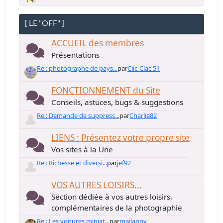
[ LE "OFF" ]
ACCUEIL des membres
Présentations
Re : photographe de pays...
par
Clic-Clac 51
FONCTIONNEMENT du Site
Conseils, astuces, bugs & suggestions
Re : Demande de suppress...
par
Charlie82
LIENS : Présentez votre propre site
Vos sites à la Une
Re : Richesse et diversi...
par
jef92
VOS AUTRES LOISIRS...
Section dédiée à vos autres loisirs,
complémentaires de la photographie
Re : Les voitures miniat...
par
mailanny