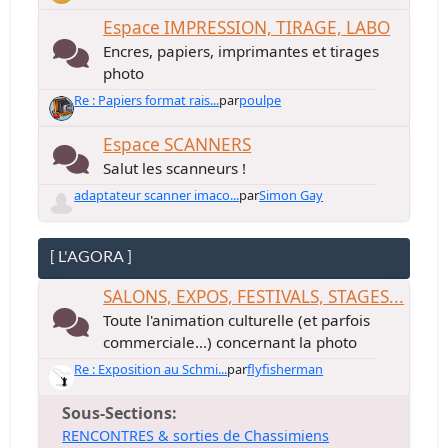
Espace IMPRESSION, TIRAGE, LABO
Encres, papiers, imprimantes et tirages
photo
Re : Papiers format rais...
par
poulpe
Espace SCANNERS
Salut les scanneurs !
adaptateur scanner imaco...
par
Simon Gay
[ L'AGORA ]
SALONS, EXPOS, FESTIVALS, STAGES...
Toute l'animation culturelle (et parfois
commerciale...) concernant la photo
Re : Exposition au Schmi...
par
flyfisherman
Sous-Sections
RENCONTRES & sorties de Chassimiens