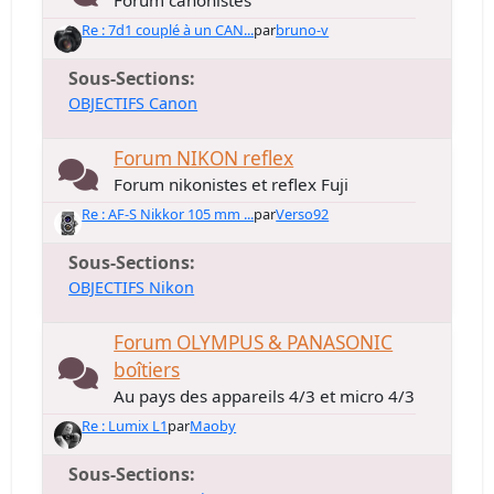
Forum canonistes
Re : 7d1 couplé à un CAN...
par
bruno-v
Sous-Sections
OBJECTIFS Canon
Forum NIKON reflex
Forum nikonistes et reflex Fuji
Re : AF-S Nikkor 105 mm ...
par
Verso92
Sous-Sections
OBJECTIFS Nikon
Forum OLYMPUS & PANASONIC
boîtiers
Au pays des appareils 4/3 et micro 4/3
Re : Lumix L1
par
Maoby
Sous-Sections