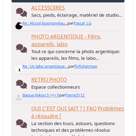
ACCESSOIRES
Sacs, pieds, éclairage, matériel de studio...
Re : Alcool Isopropyliqu...
par
Pascal_LG
PHOTO ARGENTIQUE - Films,
appareils, labo
Tout ce qui concerne la photo argentique:
les appareils, les films, le labo...
Re : Un labo argentique ...
par
flyfisherman
RETRO PHOTO
Espace collectionneurs
Bague Nikon S ==> F
par
Pierre3112
QUI C'EST QUI SAIT ? [ FAQ Problèmes
à résoudre ]
La section des trucs, astuces, questions
techniques et des problèmes résolus