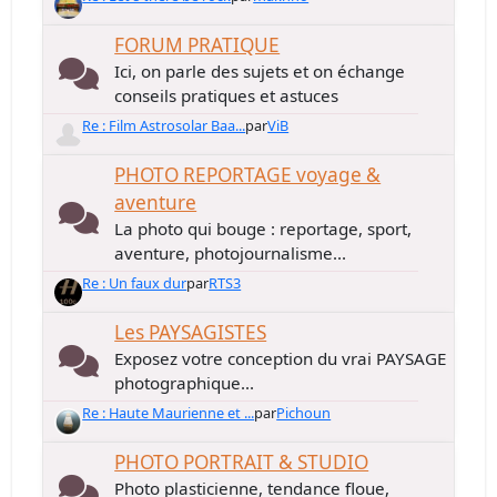
FORUM PRATIQUE
Ici, on parle des sujets et on échange
conseils pratiques et astuces
Re : Film Astrosolar Baa...
par
ViB
PHOTO REPORTAGE voyage &
aventure
La photo qui bouge : reportage, sport,
aventure, photojournalisme...
Re : Un faux dur
par
RTS3
Les PAYSAGISTES
Exposez votre conception du vrai PAYSAGE
photographique...
Re : Haute Maurienne et ...
par
Pichoun
PHOTO PORTRAIT & STUDIO
Photo plasticienne, tendance floue,