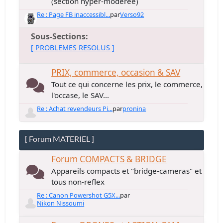
(section hyper-modérée)
Re : Page FB inaccessibl...
par
Verso92
Sous-Sections
[ PROBLEMES RESOLUS ]
PRIX, commerce, occasion & SAV
Tout ce qui concerne les prix, le commerce,
l'occase, le SAV...
Re : Achat revendeurs Pi...
par
pronina
[ Forum MATERIEL ]
Forum COMPACTS & BRIDGE
Appareils compacts et "bridge-cameras" et
tous non-reflex
Re : Canon Powershot G5X...
par
Nikon Nissoumi