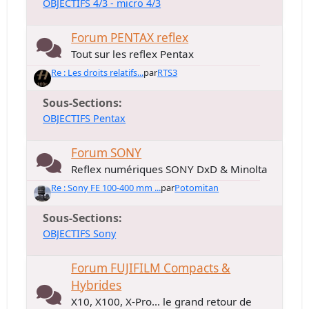
OBJECTIFS 4/3 - micro 4/3
Forum PENTAX reflex
Tout sur les reflex Pentax
Re : Les droits relatifs...
par
RTS3
Sous-Sections
OBJECTIFS Pentax
Forum SONY
Reflex numériques SONY DxD & Minolta
Re : Sony FE 100-400 mm ...
par
Potomitan
Sous-Sections
OBJECTIFS Sony
Forum FUJIFILM Compacts &
Hybrides
X10, X100, X-Pro... le grand retour de