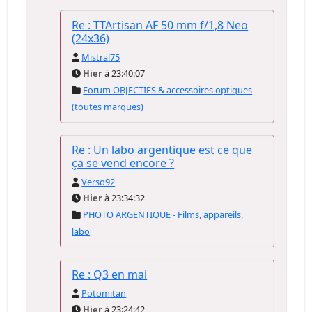
Re : TTArtisan AF 50 mm f/1,8 Neo
(24x36)
Mistral75
Hier
à 23:40:07
Forum OBJECTIFS & accessoires optiques
(toutes marques)
Re : Un labo argentique est ce que
ça se vend encore ?
Verso92
Hier
à 23:34:32
PHOTO ARGENTIQUE - Films, appareils,
labo
Re : Q3 en mai
Potomitan
Hier
à 23:24:42