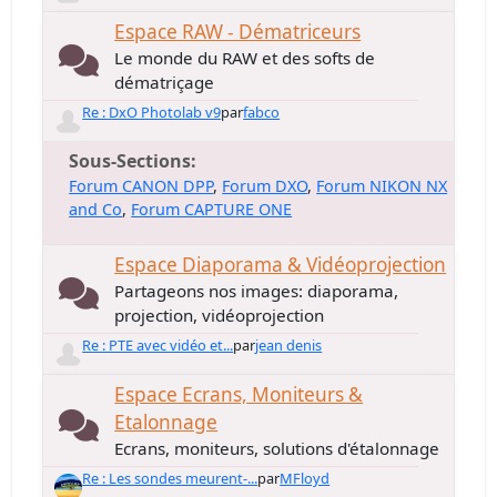
Espace RAW - Dématriceurs
Le monde du RAW et des softs de
dématriçage
Re : DxO Photolab v9
par
fabco
Sous-Sections
Forum CANON DPP
Forum DXO
Forum NIKON NX
and Co
Forum CAPTURE ONE
Espace Diaporama & Vidéoprojection
Partageons nos images: diaporama,
projection, vidéoprojection
Re : PTE avec vidéo et...
par
jean denis
Espace Ecrans, Moniteurs &
Etalonnage
Ecrans, moniteurs, solutions d'étalonnage
Re : Les sondes meurent-...
par
MFloyd