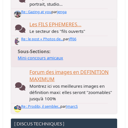
portrait, studio...
Re : Gazing at you
par
jenga
Les FILS EPHEMERES...
Le secteur des "fils ouverts"
Re : le post « Photos de...
par
jff66
Sous-Sections
Mini-concours amicaux
Forum des images en DEFINITION
MAXIMUM
Montrez ici vos meilleures images en
définition maxi: elles seront "zoomables"
jusqu'à 100%
Re : Prodibi, il sembler...
par
JmarcS
[ DISCUS TECHNIQUES ]