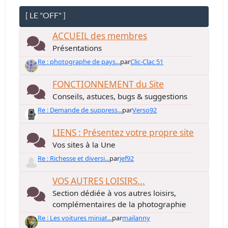
[ LE "OFF" ]
ACCUEIL des membres
Présentations
Re : photographe de pays...
par
Clic-Clac 51
FONCTIONNEMENT du Site
Conseils, astuces, bugs & suggestions
Re : Demande de suppress...
par
Verso92
LIENS : Présentez votre propre site
Vos sites à la Une
Re : Richesse et diversi...
par
jef92
VOS AUTRES LOISIRS...
Section dédiée à vos autres loisirs,
complémentaires de la photographie
Re : Les voitures miniat...
par
mailanny