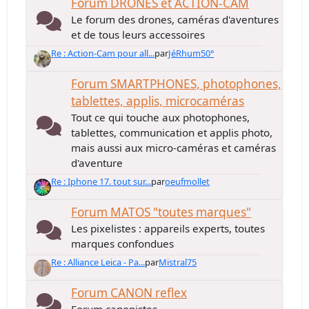
Forum DRONES et ACTION-CAM
Le forum des drones, caméras d'aventures
et de tous leurs accessoires
Re : Action-Cam pour all...
par
JéRhum50°
Forum SMARTPHONES, photophones,
tablettes, applis, microcaméras
Tout ce qui touche aux photophones,
tablettes, communication et applis photo,
mais aussi aux micro-caméras et caméras
d'aventure
Re : Iphone 17. tout sur...
par
oeufmollet
Forum MATOS "toutes marques"
Les pixelistes : appareils experts, toutes
marques confondues
Re : Alliance Leica - Pa...
par
Mistral75
Forum CANON reflex