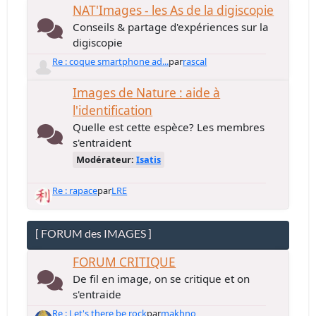
NAT'Images - les As de la digiscopie
Conseils & partage d'expériences sur la
digiscopie
Re : coque smartphone ad...
par
rascal
Images de Nature : aide à
l'identification
Quelle est cette espèce? Les membres
s'entraident
Modérateur:
Isatis
Re : rapace
par
LRE
[ FORUM des IMAGES ]
FORUM CRITIQUE
De fil en image, on se critique et on
s'entraide
Re : Let's there be rock
par
makhno