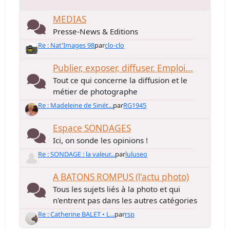
MEDIAS
Presse-News & Editions
Re : Nat'Images 98
par
clo-clo
Publier, exposer, diffuser. Emploi...
Tout ce qui concerne la diffusion et le
métier de photographe
Re : Madeleine de Sinét...
par
RG1945
Espace SONDAGES
Ici, on sonde les opinions !
Re : SONDAGE : la valeur...
par
luluseo
A BATONS ROMPUS (l'actu photo)
Tous les sujets liés à la photo et qui
n'entrent pas dans les autres catégories
Re : Catherine BALET • L...
par
rsp