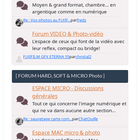
Moyen & grand format, chambre... en
argentique comme en numérique
Re : Vos photos au FUJIF...
par
fredz
Forum VIDEO & Photo-vidéo
L'espace de ceux qui font de la vidéo avec
leur reflex, compact ou bridge!
FUJIFILM GFX ETERNA 55
par
christal2
[ FORUM HARD, SOFT & MICRO Photo ]
ESPACE MICRO - Discussions
générales
Tout ce qui concerne l'image numérique et
qui ne va dans aucune autre section...
Re : sauvetage carte com...
par
ChatOuille
Espace MAC micro & photo