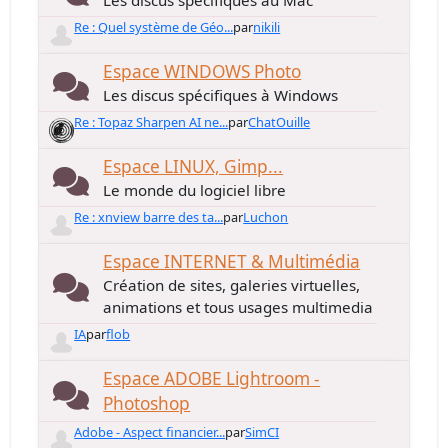
Les discus spécifiques au Mac
Re : Quel système de Géo...
par
nikili
Espace WINDOWS Photo
Les discus spécifiques à Windows
Re : Topaz Sharpen AI ne...
par
ChatOuille
Espace LINUX, Gimp...
Le monde du logiciel libre
Re : xnview barre des ta...
par
Luchon
Espace INTERNET & Multimédia
Création de sites, galeries virtuelles,
animations et tous usages multimedia
IA
par
flob
Espace ADOBE Lightroom -
Photoshop
Adobe - Aspect financier...
par
SimCI