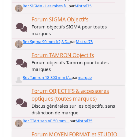
Re : SIGMA - Les mises à...
par
Mistral75
Forum SIGMA Objectifs
Forum objectifs SIGMA pour toutes
marques
Re : Sigma 90 mm f/2,8 D...
par
Mistral75
Forum TAMRON Objectifs
Forum objectifs Tamron pour toutes
marques
Re : Tamron 18-300 mm f/...
par
margae
Forum OBJECTIFS & accessoires
optiques (toutes marques)
Discus générales sur les objectifs, sans
distinction de marque
Re : TTArtisan AF 50 mm ...
par
Mistral75
Forum MOYEN FORMAT et STUDIO