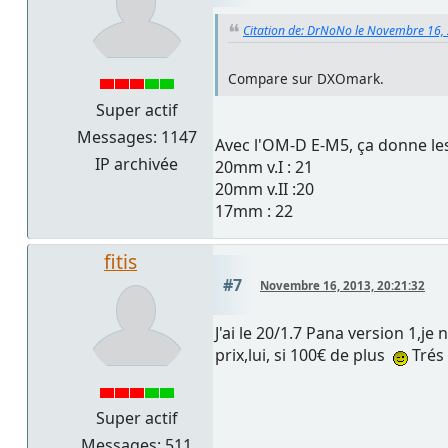
Citation de: DrNoNo le Novembre 16,
Compare sur DXOmark.
Super actif
Messages: 1147
Avec l'OM-D E-M5, ça donne les
IP archivée
20mm v.I : 21
20mm v.II :20
17mm : 22
fitis
#7
Novembre 16, 2013, 20:21:32
J'ai le 20/1.7 Pana version 1,je 
prix,lui, si 100€ de plus
Trés 
Super actif
Messages: 511