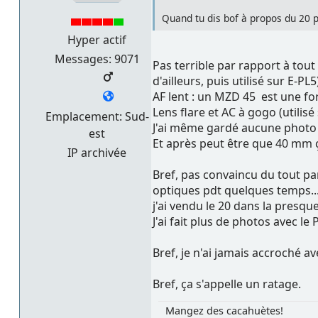
Quand tu dis bof à propos du 20 pa
Hyper actif
Messages: 9071
Pas terrible par rapport à tout
d'ailleurs, puis utilisé sur E-PL5
AF lent : un MZD 45 est une for
Lens flare et AC à gogo (utilisé
Emplacement: Sud-
J'ai même gardé aucune photo f
est
Et après peut être que 40 mm ç
IP archivée
Bref, pas convaincu du tout pa
optiques pdt quelques temps...
j'ai vendu le 20 dans la presqu
J'ai fait plus de photos avec l
Bref, je n'ai jamais accroché a
Bref, ça s'appelle un ratage.
Mangez des cacahuètes!