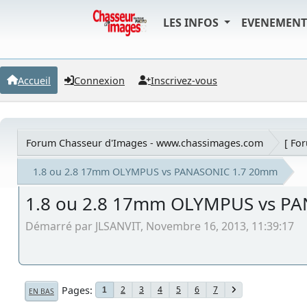
LES INFOS
EVENEMEN
Accueil
Connexion
Inscrivez-vous
Forum Chasseur d'Images - www.chassimages.com
[ Fo
1.8 ou 2.8 17mm OLYMPUS vs PANASONIC 1.7 20mm
1.8 ou 2.8 17mm OLYMPUS vs P
Démarré par JLSANVIT, Novembre 16, 2013, 11:39:17
Pages
2
3
4
5
6
7
1
EN BAS