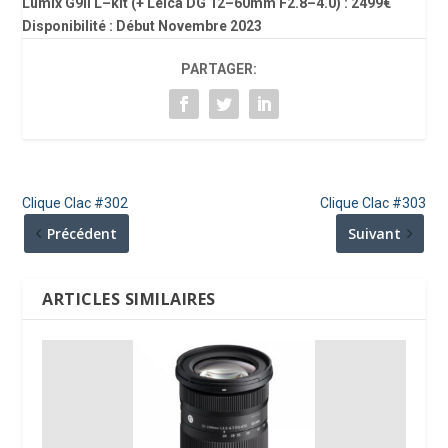
Lumix G
9II
L
–
kit (+ Leica DG 12
–
60mm F2.8
–
4.0) :
2499
€
Disponibilité :
Déb
ut Novembre 2023
PARTAGER:
Clique Clac #302
Clique Clac #303
Précédent
Suivant
ARTICLES SIMILAIRES