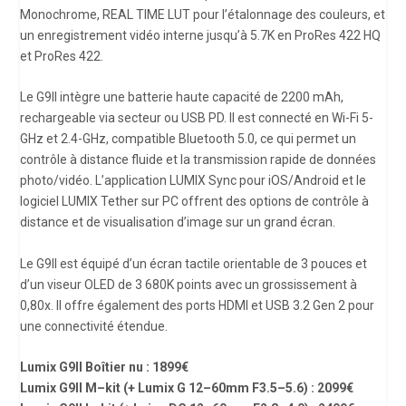
Monochrome, REAL TIME LUT pour l’étalonnage des couleurs, et
un enregistrement vidéo interne jusqu’à 5.7K en ProRes 422 HQ
et ProRes 422.
Le G9II intègre une batterie haute capacité de 2200 mAh,
rechargeable via secteur ou USB PD. Il est connecté en Wi-Fi 5-
GHz et 2.4-GHz, compatible Bluetooth 5.0, ce qui permet un
contrôle à distance fluide et la transmission rapide de données
photo/vidéo. L’application LUMIX Sync pour iOS/Android et le
logiciel LUMIX Tether sur PC offrent des options de contrôle à
distance et de visualisation d’image sur un grand écran.
Le G9II est équipé d’un écran tactile orientable de 3 pouces et
d’un viseur OLED de 3 680K points avec un grossissement à
0,80x. Il offre également des ports HDMI et USB 3.2 Gen 2 pour
une connectivité étendue.
Lumix
G9II
Boîtier nu
:
18
99€
Lumix G
9II
M
–
kit (+ Lumix G 12
–
60mm F3.5
–
5.6) :
2099
€