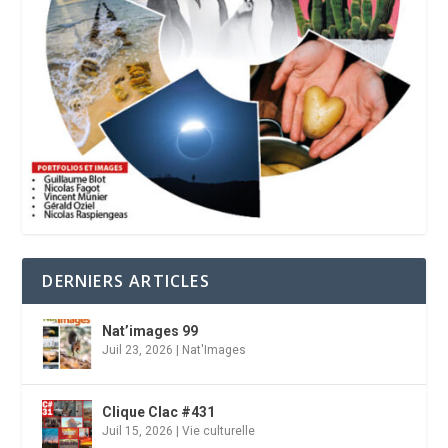
DERNIERS ARTICLES
Nat’images 99
Juil 23, 2026
|
Nat'Images
Clique Clac #431
Juil 15, 2026
|
Vie culturelle