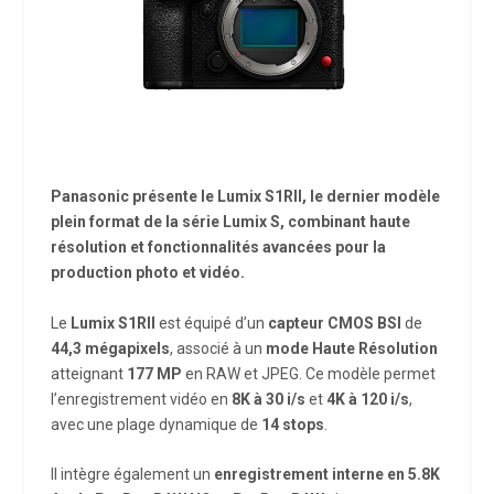
Panasonic présente le Lumix S1RII, le dernier modèle
plein format de la série Lumix S, combinant haute
résolution et fonctionnalités avancées pour la
production photo et vidéo.
Le
Lumix S1RII
est équipé d’un
capteur CMOS BSI
de
44,3 mégapixels
, associé à un
mode Haute Résolution
atteignant
177 MP
en RAW et JPEG. Ce modèle permet
l’enregistrement vidéo en
8K à 30 i/s
et
4K à 120 i/s
,
avec une plage dynamique de
14 stops
.
Il intègre également un
enregistrement interne en 5.8K