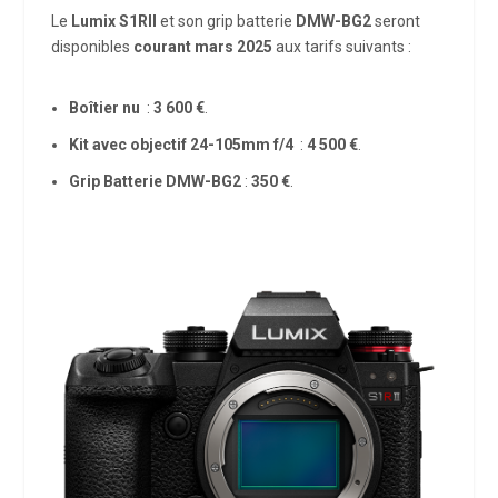
Le
Lumix S1RII
et son grip batterie
DMW-BG2
seront
disponibles
courant mars 2025
aux tarifs suivants :
Boîtier nu
:
3 600 €
.
Kit avec objectif 24-105mm f/4
:
4 500 €
.
Grip Batterie DMW-BG2
:
350 €
.