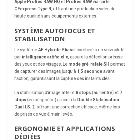
Apple ProRes RAW HQ
et
ProRes RAW
via carte
CFexpress Type B
, offrant une production vidéo de
haute qualité sans équipements externes.
SYSTÈME AUTOFOCUS ET
STABILISATION
Le système
AF Hybride Phase
, combiné à un suivi piloté
par
intelligence artificielle
, assure la détection précise
des yeux et des visages. Le
mode pré-rafale SH
permet
de capturer des images jusqu’à
1,5 seconde
avant
l’action, garantissant la capture des instants clés.
La stabilisation d’image atteint
8 stops
(au centre) et
7
stops
(en périphérie) grâce à la
Double Stabilisation
Dual I.S. 2
, offrant une correction efficace, même lors
de prises de vue à main levée.
ERGONOMIE ET APPLICATIONS
DÉDIÉES