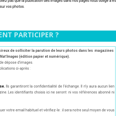
bliez pas que la publication des images dans nos pages nous oblige à êt
 sur vos photos.
NT PARTICIPER ?
reux de solliciter la parution de leurs photos dans les magazines
Nat’Images
(édition papier et numérique).
e de dépose d’images.
lications ci-après :
se.
Ils garantiront la confidentialité de l’échange. Il n’y aura aucun lien
ne. Les identifiants choisis ici ne seront ni vos références abonné ni
er votre email habituel et vérifiez-le : il sera notre seul moyen de vous