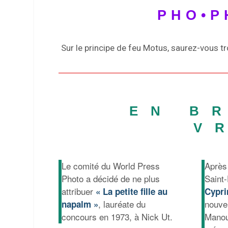
PHO•P
Sur le principe de feu Motus, saurez-vous t
EN B
V
Le comité du World Press
Aprè
Photo a décidé de ne plus
Saint
attribuer
« La petite fille au
Cypri
, lauréate du
nouve
napalm »
concours en 1973, à Nick Ut.
Manouc