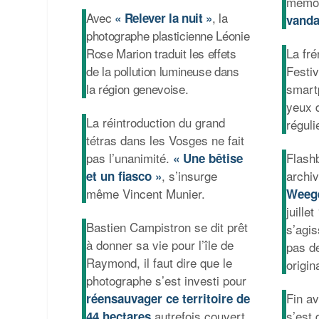
mémoi
Avec
, la
« Relever la nuit »
vanda
photographe plasticienne Léonie
Rose Marion traduit les effets
La fré
de la pollution lumineuse dans
Festi
la région genevoise.
smart
yeux 
La réintroduction du grand
réguli
tétras dans les Vosges ne fait
pas l’unanimité.
Flash
« Une bêtise
, s’insurge
archi
et un fiasco »
même Vincent Munier.
Weeg
juille
Bastien Campistron se dit prêt
s’agis
à donner sa vie pour l’île de
pas d
Raymond, il faut dire que le
origin
photographe s’est investi pour
Fin a
réensauvager
ce territoire de
autrefois couvert
s’est
44 hectares