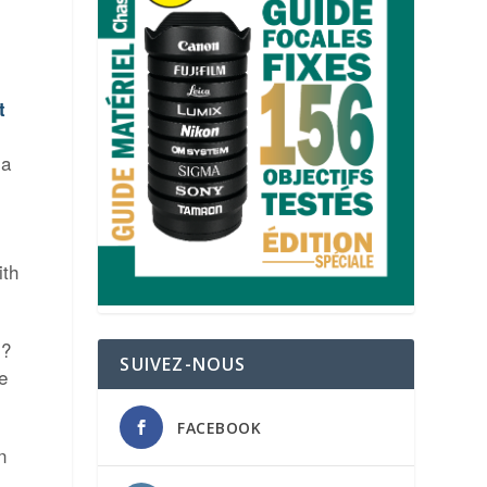
t
la
ith
 ?
SUIVEZ-NOUS
e
FACEBOOK
n