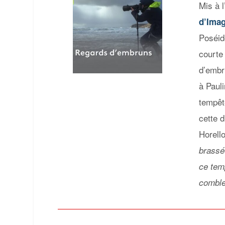
Mis à 
d’Ima
Poséid
courte
d’embr
à
Paul
tempête
cette 
Horell
brassé
ce tem
comble