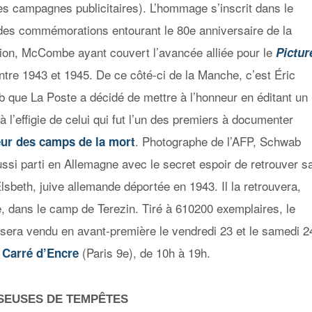
es campagnes publicitaires). L’hommage s’inscrit dans
le
des commémorations entourant le 80e anniversaire de la
tion, McCombe ayant couvert l’avancée alliée pour le
Pictur
tre 1943 et 1945. De ce côté-ci de la Manche, c’est Éric
 que La Poste a décidé de mettre à l’honneur en éditant un
à l’effigie de celui qui fut l’un des premiers à documenter
. Photographe de l’AFP, Schwab
eur des camps de la mort
ussi parti en Allemagne avec le secret espoir de retrouver s
lsbeth, juive allemande déportée en 1943. Il la retrouvera,
e, dans le camp de Terezin.
Tiré à 610200 exemplaires, le
 sera vendu en avant-première le vendredi 23 et le samedi 2
u
(Paris 9e), de 10h à 19h.
Carré d’Encre
SEUSES DE TEMPÊTES