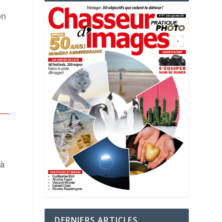
on
 à
DERNIERS ARTICLES