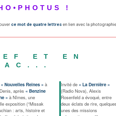
HO•PHOTUS !
rouver
ce mot de quatre lettres
en lien avec la photographie
REF ET EN
RAC...
s
à
Invité de
« Nouvelles Reines »
« La Dernière »
-Denis, après
(Radio Nova), Alexis
« Benzine
à Nîmes, une
Rosenfeld a évoqué, entre
ne »
lle exposition (“Missak
deux éclats de rire, quelque
hian : arts, histoire et
unes des missions