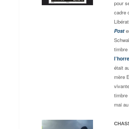
pour s
cadre 
Libéra
en
Post
Schwab
timbre 
l’horr
était a
mère E
vivant
timbre
mai a
CHAS