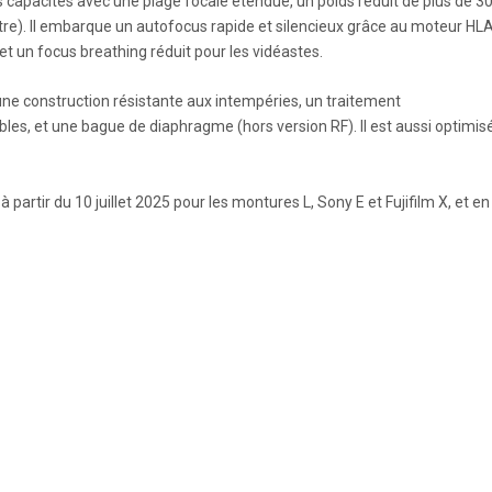
les capacités avec une plage focale étendue, un poids réduit de plus de 30
re). Il embarque un autofocus rapide et silencieux grâce au moteur HLA
et un focus breathing réduit pour les vidéastes.
 une construction résistante aux intempéries, un traitement
es, et une bague de diaphragme (hors version RF). Il est aussi optimis
partir du 10 juillet 2025 pour les montures L, Sony E et Fujifilm X, et en