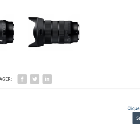
AGER:
Cliqu
S