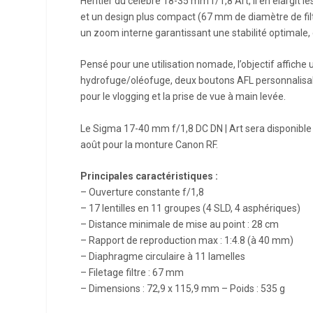
Héritier du célèbre 18-35 mm f/1,8 Art, il en élargit 
et un design plus compact (67 mm de diamètre de filt
un zoom interne garantissant une stabilité optimale, 
Pensé pour une utilisation nomade, l’objectif affiche
hydrofuge/oléofuge, deux boutons AFL personnalisabl
pour le vlogging et la prise de vue à main levée.
Le Sigma 17-40 mm f/1,8 DC DN | Art sera disponible à 
août pour la monture Canon RF.
Principales caractéristiques :
– Ouverture constante f/1,8
– 17 lentilles en 11 groupes (4 SLD, 4 asphériques)
– Distance minimale de mise au point : 28 cm
– Rapport de reproduction max : 1:4.8 (à 40 mm)
– Diaphragme circulaire à 11 lamelles
– Filetage filtre : 67 mm
– Dimensions : 72,9 x 115,9 mm – Poids : 535 g