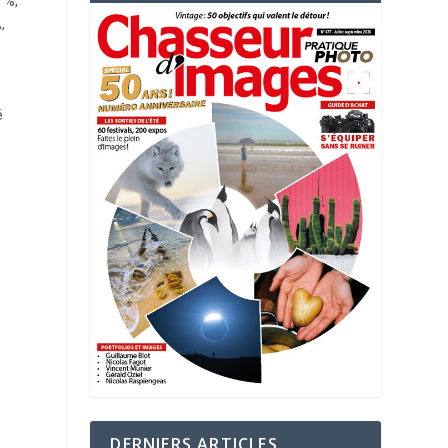
 %,
,
é
DERNIERS ARTICLES