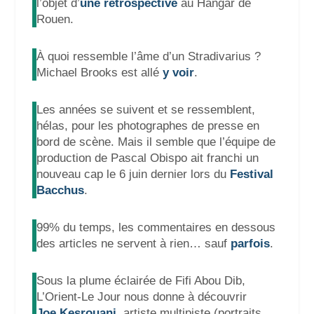
l’objet d’
une rétrospective
au Hangar de
Rouen.
À quoi ressemble l’âme d’un Stradivarius ?
Michael Brooks est allé
y voir
.
Les années se suivent et se ressemblent,
hélas, pour les photographes de presse en
bord de scène. Mais il semble que l’équipe de
production de Pascal Obispo ait franchi un
nouveau cap le 6 juin dernier lors du
Festival
Bacchus
.
99% du temps, les commentaires en dessous
des articles ne servent à rien… sauf
parfois
.
Sous la plume éclairée de Fifi Abou Dib,
L’Orient-Le Jour nous donne à découvrir
Joe
Kesrouani
, artiste multipiste (portraits,