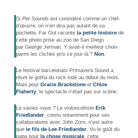
Si
Pet Sounds
est considéré comme un chef-
d’œuvre, on n’en dira pas autant de sa
pochette. Far Out raconte
la petite histoire
de
cette photo prise au zoo de San Diego
par
George Jerman. Y avait-il meilleur choix
parmi les clichés pris ce jour-là ?
Non
.
Le festival barcelonais Primavera Sound a
réuni le gotha du rock indé au début du mois.
Mais pour
Gracie Brackstone
et
Chloe
Flaherty
, le spectacle n’était pas sur scène.
Le saviez-vous ? Le violoncelliste
Erik
Friedlander
, connu notamment pour ses
collaborations avec John Zorn, n’est autre
que
le fils de Lee Friedlander
. Vu le goût du
papa pour
la chose musicale
, cette