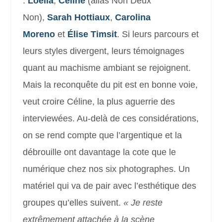
:
Loélia
,
Céline
(alias Non Deux
Non),
Sarah Hottiaux
,
Carolina
Moreno
et
Élise Timsit
. Si leurs parcours et
leurs styles divergent, leurs témoignages
quant au machisme ambiant se rejoignent.
Mais la reconquête du pit est en bonne voie,
veut croire Céline, la plus aguerrie des
interviewées. Au-delà de ces considérations,
on se rend compte que l’argentique et la
débrouille ont davantage la cote que le
numérique chez nos six photographes. Un
matériel qui va de pair avec l’esthétique des
groupes qu’elles suivent.
« J
e reste
extrêmement attachée à la scène