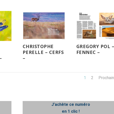
CHRISTOPHE
GREGORY POL 
PERELLE – CERFS
FENNEC –
–
–
1
2
Prochai
J’achète ce numéro
en 1 clic !