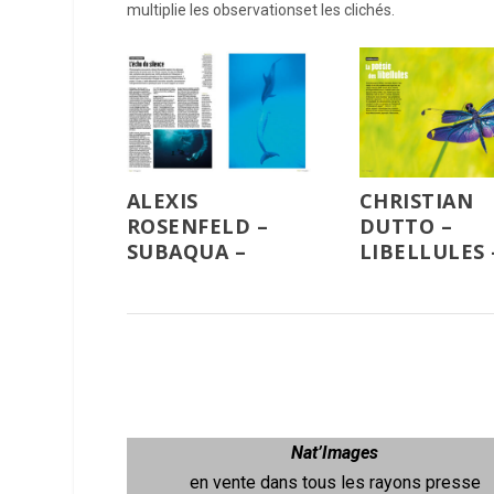
multiplie les observationset les clichés.
ALEXIS
CHRISTIAN
ROSENFELD –
DUTTO –
SUBAQUA –
LIBELLULES 
Nat’Images
en vente dans tous les rayons presse