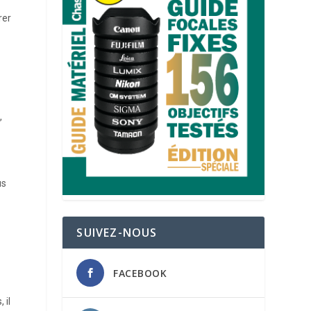
rer
,
us
SUIVEZ-NOUS
FACEBOOK
 il