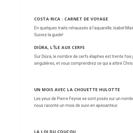
COSTA RICA : CARNET DE VOYAGE
En quelques traits rehaussés à l’aquarelle, Isabel Maï
Suivez la guide!
DIÙRA, L’ÎLE AUX CERFS
Sur Diùra, le nombre de cerfs élaphes est trente fois
singulières, et vous comprendrez ce qui a attiré Christ
UN MOIS AVEC LA CHOUETTE HULOTTE
Les yeux de Pierre Feynie se sont posés sur un nombre i
nous raconte un mois de suivi en apesanteur.
LA LOI DU COUCOU