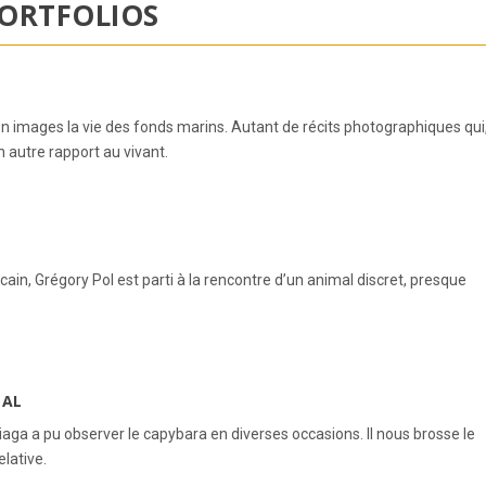
ORTFOLIOS
en images la vie des fonds marins. Autant de récits photographiques qui
n autre rapport au vivant.
in, Grégory Pol est parti à la rencontre d’un animal discret, presque
NAL
ga a pu observer le capybara en diverses occasions. Il nous brosse le
elative.