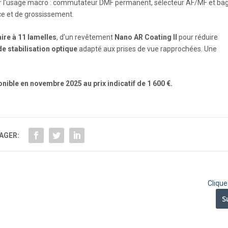
r l’usage macro : commutateur DMF permanent, sélecteur AF/MF et ba
ce et de grossissement.
ire à 11 lamelles
, d’un revêtement
Nano AR Coating II
pour réduire
e stabilisation optique
adapté aux prises de vue rapprochées. Une
ble en novembre 2025 au prix indicatif de 1 600 €.
AGER:
Cliqu
S