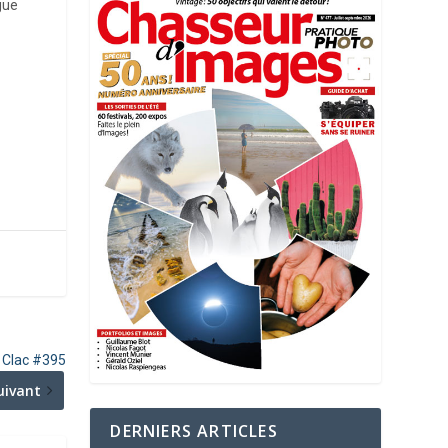
gue
e Clac #395
uivant
DERNIERS ARTICLES