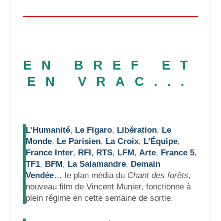
EN BREF ET
EN VRAC...
L’Humanité
,
Le Figaro
,
Libération
,
Le
Monde
,
Le Parisien
,
La Croix
,
L’Équipe
,
France Inter
,
RFI
,
RTS
,
LFM
,
Arte
,
France 5
,
TF1
,
BFM
,
La Salamandre
,
Demain
Vendée
… le plan média du
Chant des forêts
,
nouveau film de Vincent Munier, fonctionne à
plein régime en cette semaine de sortie.