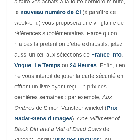
à faire vos achats à la toute dernière minute,
le
nouveau numéro de CI
(à paraître ce
week-end) vous proposera une vingtaine de
références supplémentaires. Parce qu’on
n’a pas la prétention d’être exhaustifs, jetez
aussi un œil aux sélections de
France Info
,
Vogue
,
Le Temps
ou
24 Heures
. Enfin, rien
ne vous interdit de jouer la carte sécurité en
offrant un livre ayant reçu un prix ces
dernières semaines : par exemple,
Aux
Ombres
de Simon Vansteenwinckel (
Prix
Nadar-Gens d’Images
),
One Millimeter of
Black Dirt and a Veil of Dead Cows
de
Vincent Jendly (
Prix des libraires
), ou