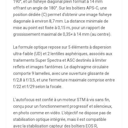
190°, et un fisheye diagonal plein format à 14 mm
offrant un angle de 180°. Sur les boîtiers APS-C, une
position dédiée (C) permet d’obtenir une image fisheye
diagonale à environ 8,7 mm. La distance minimale de
mise au point est fixée à 0,15 m, pour un rapport de
grossissement maximal de 0,35× à 14 mm (au centre).
La formule optique repose sur 5 éléments à dispersion
ultra-faible (UD) et 2 lentilles asphériques, associés aux
traitements Super Spectra et ASC destinés à limiter
reflets et images fantômes. Le diaphragme circulaire
comporte 9 lamelles, avec une ouverture glissante de
f/2,8 à f/3,5, et une fermeture maximale comprise entre
f/22 et f/29 selon la focale.
L’autofocus est confié à un moteur STM à vis sans fin,
conçu pour un fonctionnement progressif et silencieux,
en photo comme en vidéo. L’objectif ne dispose pas de
stabilisation optique intégrée, mais il est compatible
avec la stabilisation capteur des boîtiers EOS R,