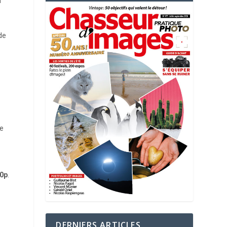
n
de
ge
20p
.
DERNIERS ARTICLES