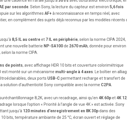
que une cadence en rafale jusqu’à
30 i/s
avec obturateur électronique, e
/AE par seconde
. Selon Sony, la lecture du capteur est environ
5,6 fois
appuie sur les algorithmes
AF+
à reconnaissance en temps réel, avec
ntier, en complément des sujets déjà reconnus par les modèles récents 
jusqu’à
8,5 IL au centre
et
7 IL en périphérie
, selon la norme CIPA 2024,
ent une nouvelle batterie
NP-SA100
de
2670 mAh
, donnée pour environ
, selon la norme CIPA.
ons de points
, avec affichage HDR 10 bits et couverture colorimétrique
CD est monté sur un mécanisme
multi-angle à 4 axes
. Le boîtier en allia
troéclairables, deux ports
USB-C
permettant recharge et transfert de
la solution d’authenticité Sony compatible avec la norme
C2PA
.
 suréchantillonnage 8,2K, avec un recadrage, ainsi qu’en
4K 60p
et
4K 1
drage lorsque l’option « Priorité à l’angle de vue 4K » est activée. Sony
tant jusqu’à
120 minutes d’enregistrement en 8K 30p
dans des
0 10 bits, température ambiante de 25 °C, écran ouvert et réglage de