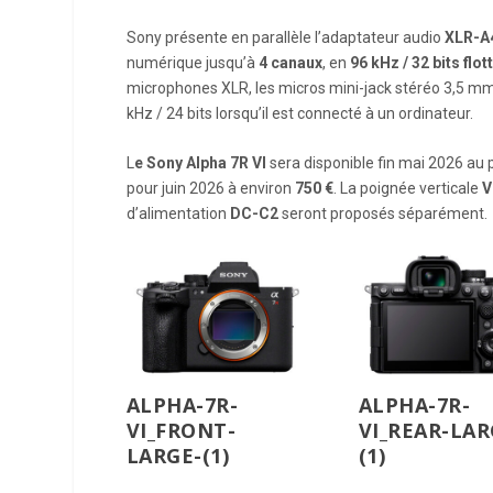
Sony présente en parallèle l’adaptateur audio
XLR-A
numérique jusqu’à
4 canaux
, en
96 kHz / 32 bits flot
microphones XLR, les micros mini-jack stéréo 3,5 m
kHz / 24 bits lorsqu’il est connecté à un ordinateur.
L
e
Sony Alpha 7R VI
sera disponible fin mai 2026 au p
pour juin 2026 à environ
750 €
. La poignée verticale
V
d’alimentation
DC-C2
seront proposés séparément.
ALPHA-7R-
ALPHA-7R-
VI_FRONT-
VI_REAR-LAR
LARGE-(1)
(1)