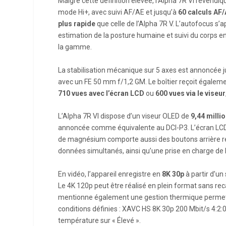
Malgré cette définition élevée, l’Alpha 7R VI revendi
mode Hi+, avec suivi AF/AE et jusqu’à
60 calculs AF
plus rapide
que celle de l’Alpha 7R V. L’autofocus s’
estimation de la posture humaine et suivi du corps e
la gamme.
La stabilisation mécanique sur 5 axes est annoncée 
avec un FE 50 mm f/1,2 GM. Le boîtier reçoit égalem
710 vues avec l’écran LCD
ou
600 vues via le viseur
L’Alpha 7R VI dispose d’un viseur OLED de
9,44 milli
annoncée comme équivalente au DCI-P3. L’écran L
de magnésium comporte aussi des boutons arrière ré
données simultanés, ainsi qu’une prise en charge de 
En vidéo, l’appareil enregistre en
8K 30p
à partir d’un
Le 4K 120p peut être réalisé en plein format sans reca
mentionne également une gestion thermique permet
conditions définies : XAVC HS 8K 30p 200 Mbit/s 4:2:
température sur « Élevé ».