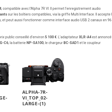
4
, compatible avec l’Alpha 7R VI. Il permet l’enregistrement audio
tants
sur les boîtiers compatibles, via la griffe Multi Interface. Il accepte 
m, et peut aussi fonctionner comme interface audio USB 2 canaux en 96
rix public conseillé d’environ
5 100 €
. L’adaptateur
XLR-A4
est annoncé
G-C6
, la batterie
NP-SA100
, le chargeur
BC-SAD1
et le coupleur
ALPHA-7R-
GE-
VI_TOP_02-
LARGE-(1)