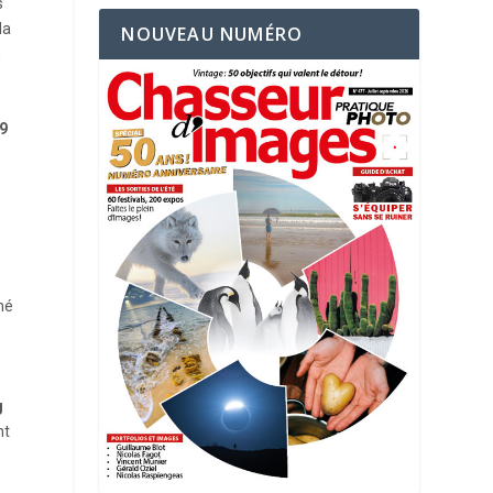
s
la
NOUVEAU NUMÉRO
n
 9
né
g
nt