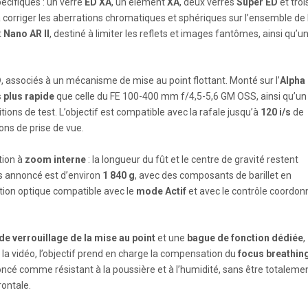
écifiques : un verre
ED XA
, un élément
XA
, deux verres
Super ED
et troi
 corriger les aberrations chromatiques et sphériques sur l’ensemble de 
t
Nano AR II
, destiné à limiter les reflets et images fantômes, ainsi qu’u
D
, associés à un mécanisme de mise au point flottant. Monté sur l’
Alpha
s plus rapide
que celle du FE 100-400 mm f/4,5-5,6 GM OSS, ainsi qu’un
tions de test. L’objectif est compatible avec la rafale jusqu’à
120 i/s
de
ions de prise de vue.
tion à
zoom interne
: la longueur du fût et le centre de gravité restent
s annoncé est d’environ
1 840 g
, avec des composants de barillet en
ation optique compatible avec le
mode Actif
et avec le contrôle coordon
e verrouillage de la mise au point
et une
bague de fonction dédiée
,
ur la vidéo, l’objectif prend en charge la compensation du
focus breathin
oncé comme résistant à la poussière et à l’humidité, sans être totaleme
rontale.