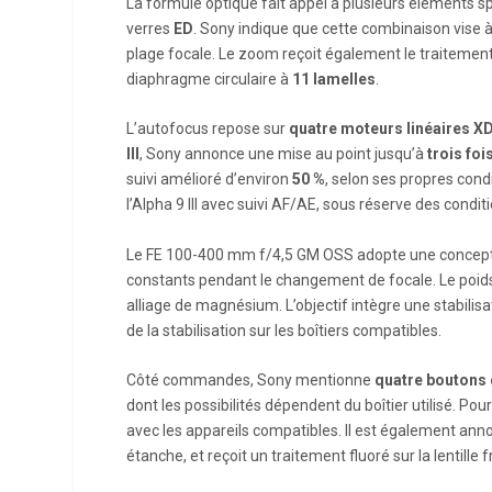
La formule optique fait appel à plusieurs éléments sp
verres
ED
. Sony indique que cette combinaison vise à
plage focale. Le zoom reçoit également le traitemen
diaphragme circulaire à
11 lamelles
.
L’autofocus repose sur
quatre moteurs linéaires X
III
, Sony annonce une mise au point jusqu’à
trois foi
suivi amélioré d’environ
50 %
, selon ses propres condi
l’Alpha 9 III avec suivi AF/AE, sous réserve des condit
Le FE 100-400 mm f/4,5 GM OSS adopte une concep
constants pendant le changement de focale. Le poid
alliage de magnésium. L’objectif intègre une stabilis
de la stabilisation sur les boîtiers compatibles.
Côté commandes, Sony mentionne
quatre boutons d
dont les possibilités dépendent du boîtier utilisé. Po
avec les appareils compatibles. Il est également ann
étanche, et reçoit un traitement fluoré sur la lentille f