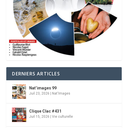
DERNIERS ARTICLES
Nat’images 99
Juil 23, 2026
|
Nat'Images
Clique Clac #431
Juil 15, 2026
|
Vie culturelle