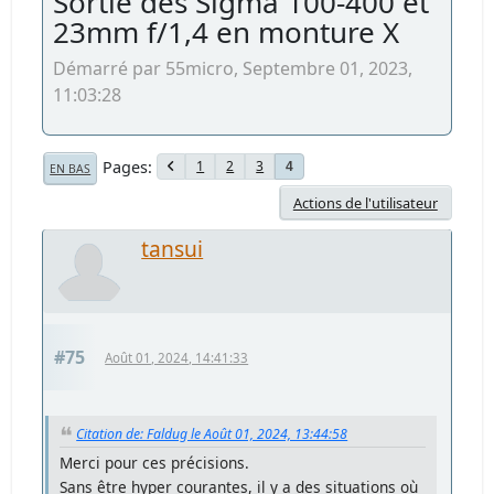
Sortie des Sigma 100-400 et
23mm f/1,4 en monture X
Démarré par 55micro, Septembre 01, 2023,
11:03:28
Pages
1
2
3
4
EN BAS
Actions de l'utilisateur
tansui
#75
Août 01, 2024, 14:41:33
Citation de: Faldug le Août 01, 2024, 13:44:58
Merci pour ces précisions.
Sans être hyper courantes, il y a des situations où