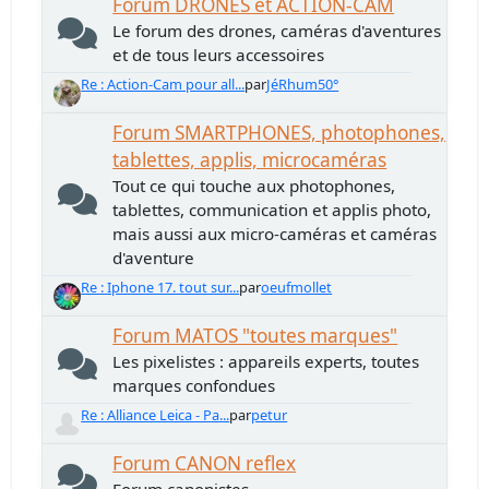
Forum DRONES et ACTION-CAM
Le forum des drones, caméras d'aventures
et de tous leurs accessoires
Re : Action-Cam pour all...
par
JéRhum50°
Forum SMARTPHONES, photophones,
tablettes, applis, microcaméras
Tout ce qui touche aux photophones,
tablettes, communication et applis photo,
mais aussi aux micro-caméras et caméras
d'aventure
Re : Iphone 17. tout sur...
par
oeufmollet
Forum MATOS "toutes marques"
Les pixelistes : appareils experts, toutes
marques confondues
Re : Alliance Leica - Pa...
par
petur
Forum CANON reflex