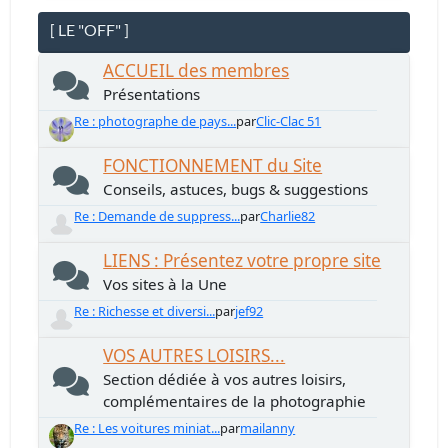
[ LE "OFF" ]
ACCUEIL des membres
Présentations
Re : photographe de pays...
par
Clic-Clac 51
FONCTIONNEMENT du Site
Conseils, astuces, bugs & suggestions
Re : Demande de suppress...
par
Charlie82
LIENS : Présentez votre propre site
Vos sites à la Une
Re : Richesse et diversi...
par
jef92
VOS AUTRES LOISIRS...
Section dédiée à vos autres loisirs,
complémentaires de la photographie
Re : Les voitures miniat...
par
mailanny