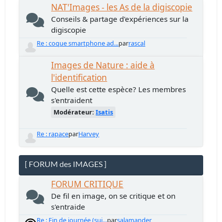
NAT'Images - les As de la digiscopie
Conseils & partage d'expériences sur la
digiscopie
Re : coque smartphone ad...
par
rascal
Images de Nature : aide à
l'identification
Quelle est cette espèce? Les membres
s'entraident
Modérateur:
Isatis
Re : rapace
par
Harvey
[ FORUM des IMAGES ]
FORUM CRITIQUE
De fil en image, on se critique et on
s'entraide
Re : Fin de journée (sui...
par
salamander