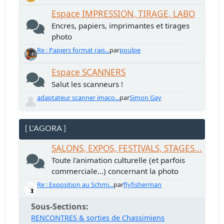
Espace IMPRESSION, TIRAGE, LABO
Encres, papiers, imprimantes et tirages
photo
Re : Papiers format rais...
par
poulpe
Espace SCANNERS
Salut les scanneurs !
adaptateur scanner imaco...
par
Simon Gay
[ L'AGORA ]
SALONS, EXPOS, FESTIVALS, STAGES...
Toute l'animation culturelle (et parfois
commerciale...) concernant la photo
Re : Exposition au Schmi...
par
flyfisherman
Sous-Sections
RENCONTRES & sorties de Chassimiens