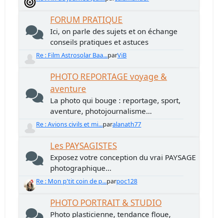
FORUM PRATIQUE
Ici, on parle des sujets et on échange
conseils pratiques et astuces
Re : Film Astrosolar Baa...
par
ViB
PHOTO REPORTAGE voyage &
aventure
La photo qui bouge : reportage, sport,
aventure, photojournalisme...
Re : Avions civils et mi...
par
alanath77
Les PAYSAGISTES
Exposez votre conception du vrai PAYSAGE
photographique...
Re : Mon p'tit coin de p...
par
poc128
PHOTO PORTRAIT & STUDIO
Photo plasticienne, tendance floue,