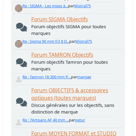
Re : SIGMA - Les mises à...
par
Mistral75
Forum SIGMA Objectifs
Forum objectifs SIGMA pour toutes
marques
Re : Sigma 90 mm f/2,8 D...
par
Mistral75
Forum TAMRON Objectifs
Forum objectifs Tamron pour toutes
marques
Re : Tamron 18-300 mm f/...
par
margae
Forum OBJECTIFS & accessoires
optiques (toutes marques)
Discus générales sur les objectifs, sans
distinction de marque
Re : 7Artisans AF 40 mm ...
par
petur
Forum MOYEN FORMAT et STUDIO