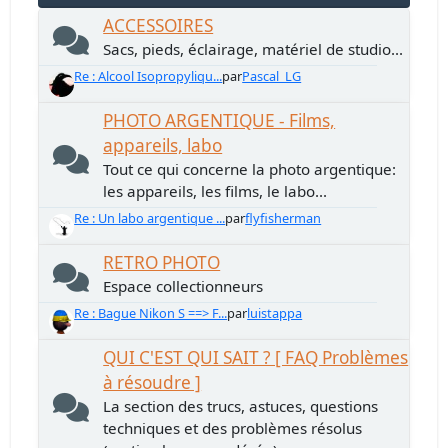
ACCESSOIRES
Sacs, pieds, éclairage, matériel de studio...
Re : Alcool Isopropyliqu...
par
Pascal_LG
PHOTO ARGENTIQUE - Films,
appareils, labo
Tout ce qui concerne la photo argentique:
les appareils, les films, le labo...
Re : Un labo argentique ...
par
flyfisherman
RETRO PHOTO
Espace collectionneurs
Re : Bague Nikon S ==> F...
par
luistappa
QUI C'EST QUI SAIT ? [ FAQ Problèmes
à résoudre ]
La section des trucs, astuces, questions
techniques et des problèmes résolus