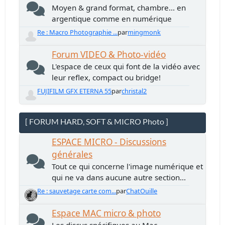
Moyen & grand format, chambre... en
argentique comme en numérique
Re : Macro Photographie ...
par
mingmonk
Forum VIDEO & Photo-vidéo
L'espace de ceux qui font de la vidéo avec
leur reflex, compact ou bridge!
FUJIFILM GFX ETERNA 55
par
christal2
[ FORUM HARD, SOFT & MICRO Photo ]
ESPACE MICRO - Discussions
générales
Tout ce qui concerne l'image numérique et
qui ne va dans aucune autre section...
Re : sauvetage carte com...
par
ChatOuille
Espace MAC micro & photo