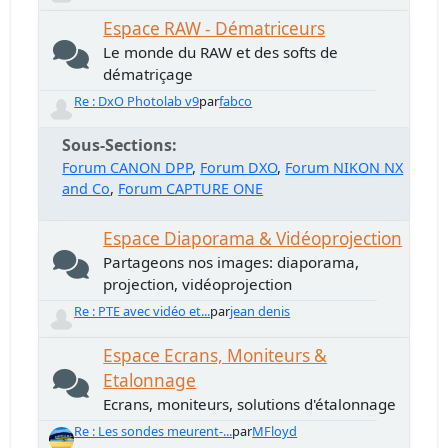
Espace RAW - Dématriceurs
Le monde du RAW et des softs de
dématriçage
Re : DxO Photolab v9
par
fabco
Sous-Sections
Forum CANON DPP
Forum DXO
Forum NIKON NX
and Co
Forum CAPTURE ONE
Espace Diaporama & Vidéoprojection
Partageons nos images: diaporama,
projection, vidéoprojection
Re : PTE avec vidéo et...
par
jean denis
Espace Ecrans, Moniteurs &
Etalonnage
Ecrans, moniteurs, solutions d'étalonnage
Re : Les sondes meurent-...
par
MFloyd