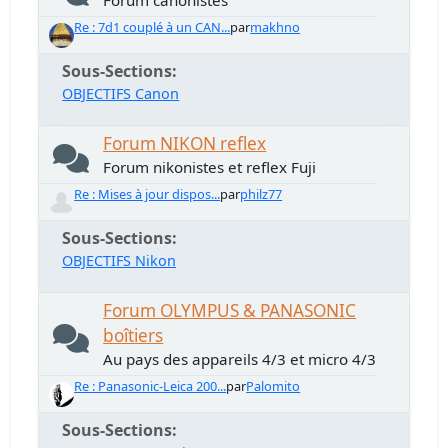
Forum canonistes
Re : 7d1 couplé à un CAN...
par
makhno
Sous-Sections
OBJECTIFS Canon
Forum NIKON reflex
Forum nikonistes et reflex Fuji
Re : Mises à jour dispos...
par
philz77
Sous-Sections
OBJECTIFS Nikon
Forum OLYMPUS & PANASONIC
boîtiers
Au pays des appareils 4/3 et micro 4/3
Re : Panasonic-Leica 200...
par
Palomito
Sous-Sections