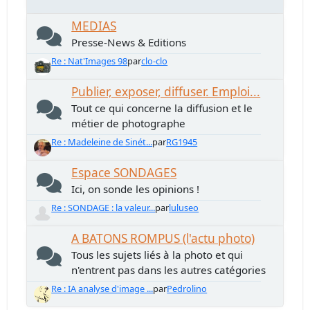
MEDIAS
Presse-News & Editions
Re : Nat'Images 98
par
clo-clo
Publier, exposer, diffuser. Emploi...
Tout ce qui concerne la diffusion et le
métier de photographe
Re : Madeleine de Sinét...
par
RG1945
Espace SONDAGES
Ici, on sonde les opinions !
Re : SONDAGE : la valeur...
par
luluseo
A BATONS ROMPUS (l'actu photo)
Tous les sujets liés à la photo et qui
n'entrent pas dans les autres catégories
Re : IA analyse d'image ...
par
Pedrolino