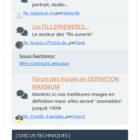
portrait, studio...
Re : Gazing at you
par
Hector06
Les FILS EPHEMERES...
Le secteur des "fils ouverts"
Re : le post « Photos de...
par
frank
Sous-Sections
Mini-concours amicaux
Forum des images en DEFINITION
MAXIMUM
Montrez ici vos meilleures images en
définition maxi: elles seront "zoomables"
jusqu'à 100%
Re : Prodibi, il sembler...
par
JmarcS
[ DISCUS TECHNIQUES ]