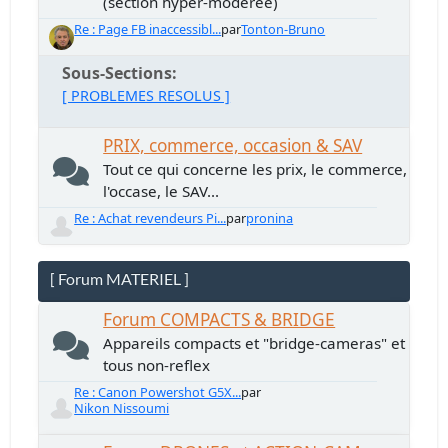
(section hyper-modérée)
Re : Page FB inaccessibl...
par
Tonton-Bruno
Sous-Sections
[ PROBLEMES RESOLUS ]
PRIX, commerce, occasion & SAV
Tout ce qui concerne les prix, le commerce,
l'occase, le SAV...
Re : Achat revendeurs Pi...
par
pronina
[ Forum MATERIEL ]
Forum COMPACTS & BRIDGE
Appareils compacts et "bridge-cameras" et
tous non-reflex
Re : Canon Powershot G5X...
par
Nikon Nissoumi