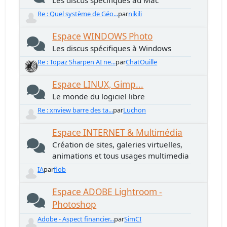
Les discus spécifiques au Mac
Re : Quel système de Géo...
par
nikili
Espace WINDOWS Photo
Les discus spécifiques à Windows
Re : Topaz Sharpen AI ne...
par
ChatOuille
Espace LINUX, Gimp...
Le monde du logiciel libre
Re : xnview barre des ta...
par
Luchon
Espace INTERNET & Multimédia
Création de sites, galeries virtuelles,
animations et tous usages multimedia
IA
par
flob
Espace ADOBE Lightroom -
Photoshop
Adobe - Aspect financier...
par
SimCI