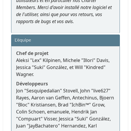
utilisateurs et en particulier nos Charter
Members. Merci d'avoir installé notre logiciel et
de l'utiliser, ainsi que pour vos retours, vos
rapports de bugs et vos avis.
L'équipe
Chef de projet
Aleksi "Lex" Kilpinen, Michele "Illori" Davis,
Jessica "Suki" González, et Will "Kindred"
Wagner.
Développeurs
Jon "Sesquipedalian" Stovell, John "live627"
Rayes, Aaron van Geffen, Antechinus, Bjoern
"Bloc" Kristiansen, Brad "IchBin™" Grow,
Colin Schoen, emanuele, Hendrik Jan
"Compuart" Visser, Jessica "Suki" González,
Juan "JayBachatero" Hernandez, Karl