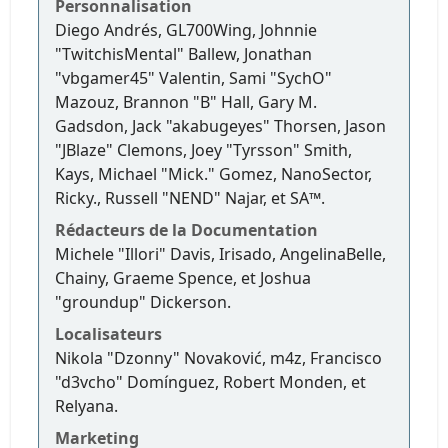
Personnalisation
Diego Andrés, GL700Wing, Johnnie
"TwitchisMental" Ballew, Jonathan
"vbgamer45" Valentin, Sami "SychO"
Mazouz, Brannon "B" Hall, Gary M.
Gadsdon, Jack "akabugeyes" Thorsen, Jason
"JBlaze" Clemons, Joey "Tyrsson" Smith,
Kays, Michael "Mick." Gomez, NanoSector,
Ricky., Russell "NEND" Najar, et SA™.
Rédacteurs de la Documentation
Michele "Illori" Davis, Irisado, AngelinaBelle,
Chainy, Graeme Spence, et Joshua
"groundup" Dickerson.
Localisateurs
Nikola "Dzonny" Novaković, m4z, Francisco
"d3vcho" Domínguez, Robert Monden, et
Relyana.
Marketing