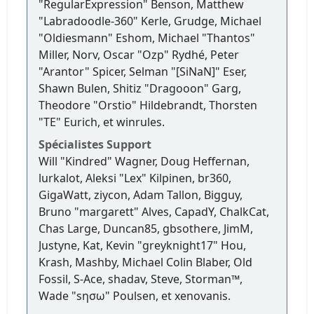
"RegularExpression" Benson, Matthew
"Labradoodle-360" Kerle, Grudge, Michael
"Oldiesmann" Eshom, Michael "Thantos"
Miller, Norv, Oscar "Ozp" Rydhé, Peter
"Arantor" Spicer, Selman "[SiNaN]" Eser,
Shawn Bulen, Shitiz "Dragooon" Garg,
Theodore "Orstio" Hildebrandt, Thorsten
"TE" Eurich, et winrules.
Spécialistes Support
Will "Kindred" Wagner, Doug Heffernan,
lurkalot, Aleksi "Lex" Kilpinen, br360,
GigaWatt, ziycon, Adam Tallon, Bigguy,
Bruno "margarett" Alves, CapadY, ChalkCat,
Chas Large, Duncan85, gbsothere, JimM,
Justyne, Kat, Kevin "greyknight17" Hou,
Krash, Mashby, Michael Colin Blaber, Old
Fossil, S-Ace, shadav, Steve, Storman™,
Wade "sησω" Poulsen, et xenovanis.