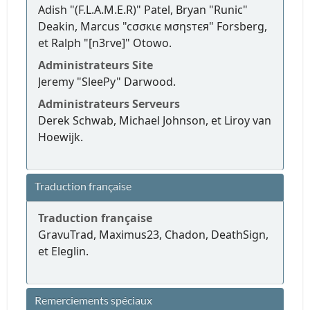
Adish "(F.L.A.M.E.R)" Patel, Bryan "Runic"
Deakin, Marcus "cσσкιє мσηѕтєя" Forsberg,
et Ralph "[n3rve]" Otowo.
Administrateurs Site
Jeremy "SleePy" Darwood.
Administrateurs Serveurs
Derek Schwab, Michael Johnson, et Liroy van
Hoewijk.
Traduction française
Traduction française
GravuTrad, Maximus23, Chadon, DeathSign,
et Eleglin.
Remerciements spéciaux