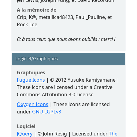
Jeff Lewis, Joseph Fung, et David Recordon.
A la mémoire de
Crip, K@, metallica48423, Paul_Pauline, et
Rock Lee.
Et à tous ceux que nous avons oubliés : merci !
Logiciel/Graphiques
Graphiques
Fugue Icons
| © 2012 Yusuke Kamiyamane |
These icons are licensed under a Creative
Commons Attribution 3.0 License
Oxygen Icons
| These icons are licensed
under
GNU LGPLv3
Logiciel
JQuery
| © John Resig | Licensed under
The