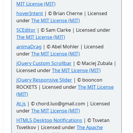
MIT License (MIT)
hoverIntent
| © Brian Cherne | Licensed
under
The MIT License (MIT)
SCEditor
| © Sam Clarke | Licensed under
The MIT License (MIT)
animaDrag
| © Abel Mohler | Licensed
under
The MIT License (MIT)
jQuery Custom Scrollbar
| © Maciej Zubala |
Licensed under
The MIT License (MIT)
jQuery Responsive Slider
| © booncon
ROCKETS | Licensed under
The MIT License
(MIT)
At.js
| © chord.luo@gmail.com | Licensed
under
The MIT License (MIT)
HTML5 Desktop Notifications
| © Tsvetan
Tsvetkov | Licensed under
The Apache