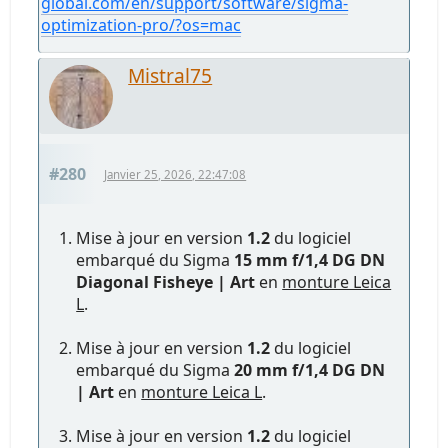
global.com/en/support/software/sigma-
optimization-pro/?os=mac
Mistral75
#280
Janvier 25, 2026, 22:47:08
Mise à jour en version
1.2
du logiciel
embarqué du Sigma
15 mm f/1,4 DG DN
Diagonal Fisheye | Art
en
monture Leica
L
.
Mise à jour en version
1.2
du logiciel
embarqué du Sigma
20 mm f/1,4 DG DN
| Art
en
monture Leica L
.
Mise à jour en version
1.2
du logiciel