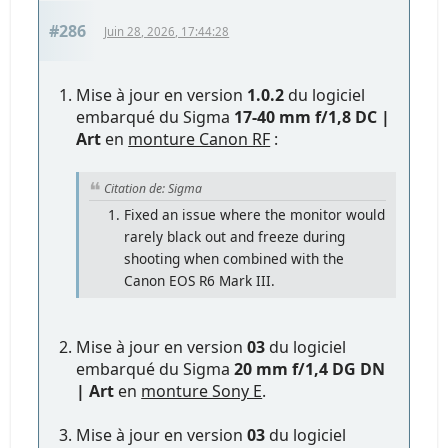
#286
Juin 28, 2026, 17:44:28
Mise à jour en version
1.0.2
du logiciel
embarqué du Sigma
17-40 mm f/1,8 DC |
Art
en
monture Canon RF
:
Citation de: Sigma
Fixed an issue where the monitor would
rarely black out and freeze during
shooting when combined with the
Canon EOS R6 Mark III.
Mise à jour en version
03
du logiciel
embarqué du Sigma
20 mm f/1,4 DG DN
| Art
en
monture Sony E
.
Mise à jour en version
03
du logiciel