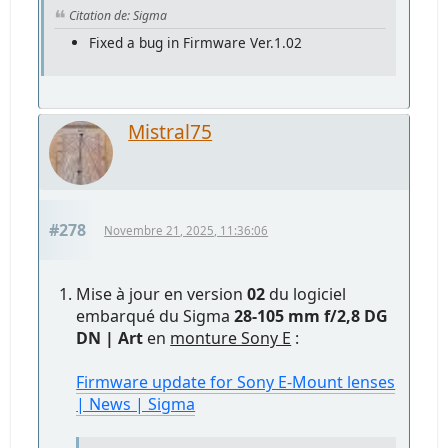
Citation de: Sigma
Fixed a bug in Firmware Ver.1.02
Mistral75
#278
Novembre 21, 2025, 11:36:06
Mise à jour en version
02
du logiciel
embarqué du Sigma
28-105 mm f/2,8 DG
DN | Art
en
monture Sony E
:
Firmware update for Sony E-Mount lenses
| News | Sigma