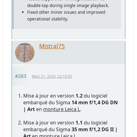
double-tap during single image playback.
Fixed other minor issues and improved
operational stability.
Mistral75
#283
Mars 21, 2026, 22:10:05
Mise à jour en version
1.2
du logiciel
embarqué du Sigma
14 mm f/1,4 DG DN
| Art
en
monture Leica L
.
Mise à jour en version
1.1
du logiciel
embarqué du Sigma
35 mm f/1,2 DG II |
Art
en
monture Leica L
.