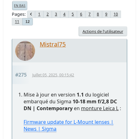
EN BAS
Pages
1
2
3
4
5
6
7
8
9
10
11
12
Actions de l'utilisateur
Mistral75
#275
Juillet 05, 2025, 00:15:42
Mise à jour en version
1.1
du logiciel
embarqué du Sigma
10-18 mm f/2,8 DC
DN | Contemporary
en
monture Leica L
:
Firmware update for L-Mount lenses |
News | Sigma