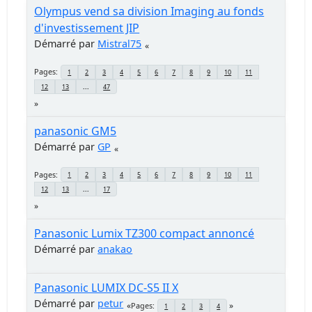
Olympus vend sa division Imaging au fonds
d'investissement JIP
Démarré par
Mistral75
Pages
1
2
3
4
5
6
7
8
9
10
11
12
13
...
47
panasonic GM5
Démarré par
GP
Pages
1
2
3
4
5
6
7
8
9
10
11
12
13
...
17
Panasonic Lumix TZ300 compact annoncé
Démarré par
anakao
Panasonic LUMIX DC-S5 II X
Démarré par
petur
Pages
1
2
3
4