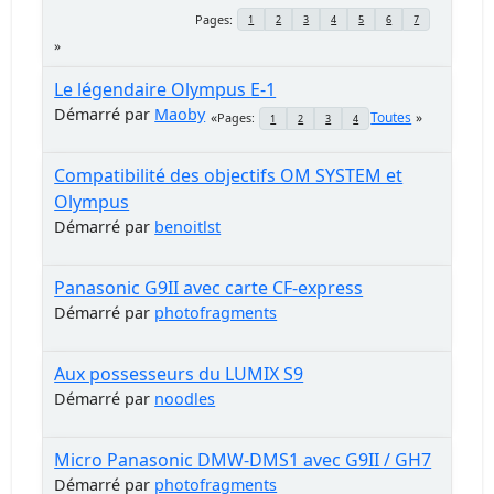
Pages
1
2
3
4
5
6
7
Le légendaire Olympus E-1
Démarré par
Maoby
Toutes
Pages
1
2
3
4
Compatibilité des objectifs OM SYSTEM et
Olympus
Démarré par
benoitlst
Panasonic G9II avec carte CF-express
Démarré par
photofragments
Aux possesseurs du LUMIX S9
Démarré par
noodles
Micro Panasonic DMW-DMS1 avec G9II / GH7
Démarré par
photofragments