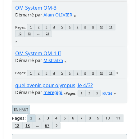
OM System OM-3
Démarré par
Alain OLIVIER
Pages
1
2
3
4
5
6
7
8
9
10
11
12
13
...
22
OM System OM-1 II
Démarré par
Mistral75
Pages
1
2
3
4
5
6
7
8
9
10
11
quel avenir pour olympus, le 4/3?
Démarré par
meregigi
Toutes
Pages
1
2
3
EN HAUT
Pages
2
3
4
5
6
7
8
9
10
11
1
12
13
...
67