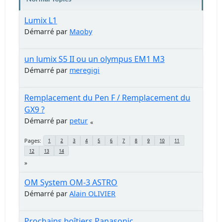
Lumix L1
Démarré par
Maoby
un lumix S5 II ou un olympus EM1 M3
Démarré par
meregigi
Remplacement du Pen F / Remplacement du
GX9 ?
Démarré par
petur
Pages
1
2
3
4
5
6
7
8
9
10
11
12
13
14
OM System OM-3 ASTRO
Démarré par
Alain OLIVIER
Prochains boîtiers Panasonic