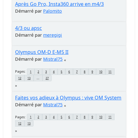
Après Go Pro, Insta360 arrive en m4/3
Démarré par
Palomito
4/3 ou apsc
Démarré par
meregigi
Olympus OM-D E-M5 II
Démarré par
Mistral75
Pages
1
2
3
4
5
6
7
8
9
10
11
12
13
...
27
Faites vos adieux à Olympus : vive OM System
Démarré par
Mistral75
Pages
1
2
3
4
5
6
7
8
9
10
11
12
13