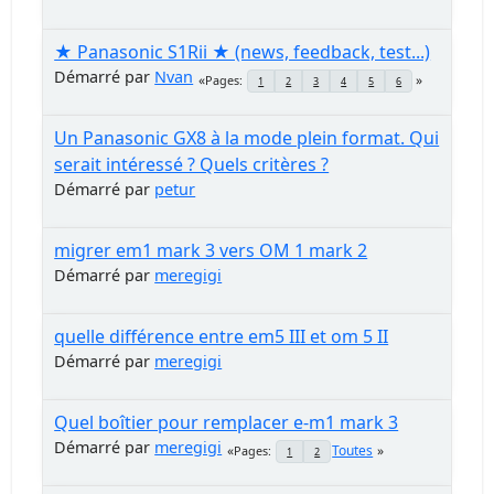
★ Panasonic S1Rii ★ (news, feedback, test...)
Démarré par
Nvan
Pages
1
2
3
4
5
6
Un Panasonic GX8 à la mode plein format. Qui
serait intéressé ? Quels critères ?
Démarré par
petur
migrer em1 mark 3 vers OM 1 mark 2
Démarré par
meregigi
quelle différence entre em5 III et om 5 II
Démarré par
meregigi
Quel boîtier pour remplacer e-m1 mark 3
Démarré par
meregigi
Toutes
Pages
1
2