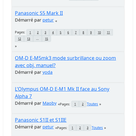
Panasonic S5 Mark II
Démarré par
petur
Pages
1
2
3
4
5
6
7
8
9
10
11
12
13
...
15
OM-D E-M5mk3 mode surbrillance ou zoom
avec obj. manuel?
Démarré par
yoda
L’Olympus OM-D E-M1 Mk II face au Sony
Alpha 7
Démarré par
Maoby
Toutes
Pages
1
2
Panasonic S1II et S1IIE
Démarré par
petur
Toutes
Pages
1
2
3