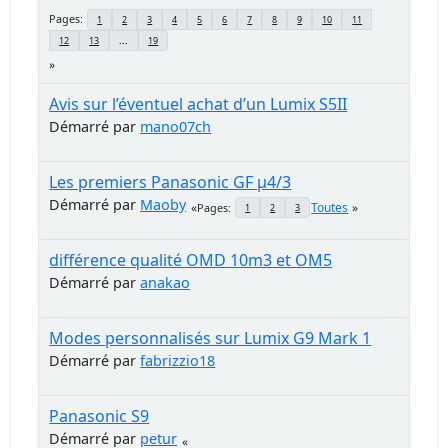
Pages
1
2
3
4
5
6
7
8
9
10
11
12
13
...
19
Avis sur l’éventuel achat d’un Lumix S5II
Démarré par
mano07ch
Les premiers Panasonic GF µ4/3
Démarré par
Maoby
Toutes
Pages
1
2
3
différence qualité OMD 10m3 et OM5
Démarré par
anakao
Modes personnalisés sur Lumix G9 Mark 1
Démarré par
fabrizzio18
Panasonic S9
Démarré par
petur