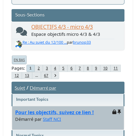
Sous-Sections
OBJECTIFS 4/3 - micro 4/3
Espace objectifs micro 4/3 & 4/3
Re : Au sujet du 12/100 ...
par
brunop33
EN BAS
Pages
2
3
4
5
6
7
8
9
10
11
1
12
13
...
67
/
Sujet
Démarré par
Important Topics
Pour les objectifs, suivez ce lien !
Démarré par
Staff NCI
Normal Topics