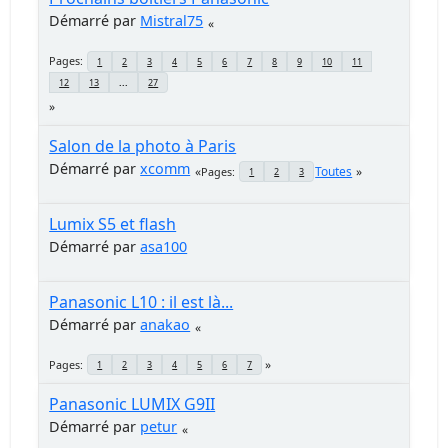
Démarré par
Mistral75
Pages
1
2
3
4
5
6
7
8
9
10
11
12
13
...
27
Salon de la photo à Paris
Démarré par
xcomm
Toutes
Pages
1
2
3
Lumix S5 et flash
Démarré par
asa100
Panasonic L10 : il est là...
Démarré par
anakao
Pages
1
2
3
4
5
6
7
Panasonic LUMIX G9II
Démarré par
petur