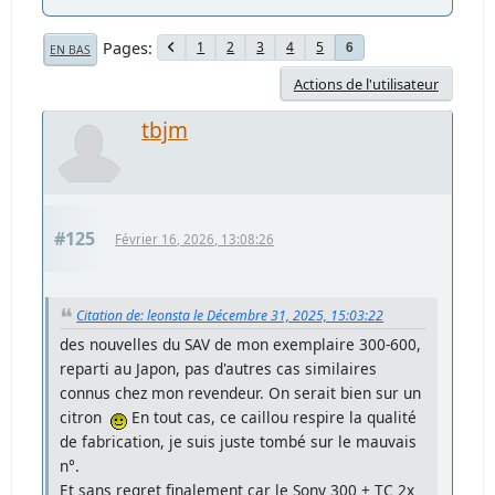
Pages
1
2
3
4
5
6
EN BAS
Actions de l'utilisateur
tbjm
#125
Février 16, 2026, 13:08:26
Citation de: leonsta le Décembre 31, 2025, 15:03:22
des nouvelles du SAV de mon exemplaire 300-600,
reparti au Japon, pas d'autres cas similaires
connus chez mon revendeur. On serait bien sur un
citron
En tout cas, ce caillou respire la qualité
de fabrication, je suis juste tombé sur le mauvais
n°.
Et sans regret finalement car le Sony 300 + TC 2x