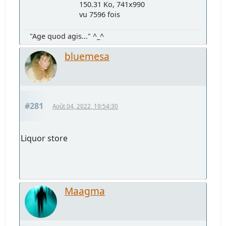
150.31 Ko, 741x990
vu 7596 fois
"Age quod agis..." ^_^
bluemesa
#281
Août 04, 2022, 19:54:30
Liquor store
Maagma