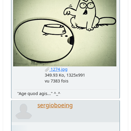
1274.jpg
349.93 Ko, 1325x991
vu 7383 fois
"Age quod agis..." ^_^
sergioboeing