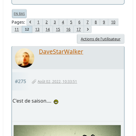
EN BAS
Pages
1
2
3
4
5
6
7
8
9
10
11
13
14
15
16
17
12
Actions de l'utilisateur
DaveStarWalker
#275
Août 02, 2022, 10:33:51
C'est de saison....