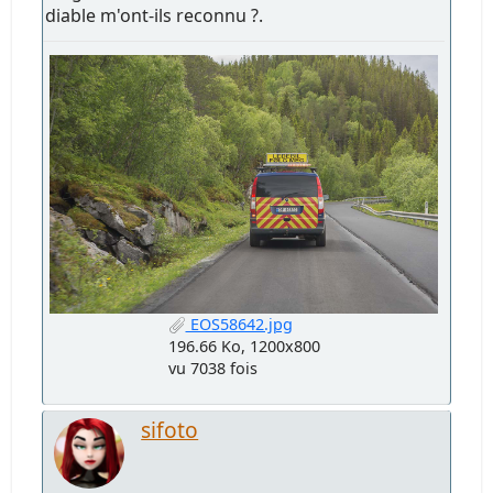
diable m'ont-ils reconnu ?.
EOS58642.jpg
196.66 Ko, 1200x800
vu 7038 fois
sifoto