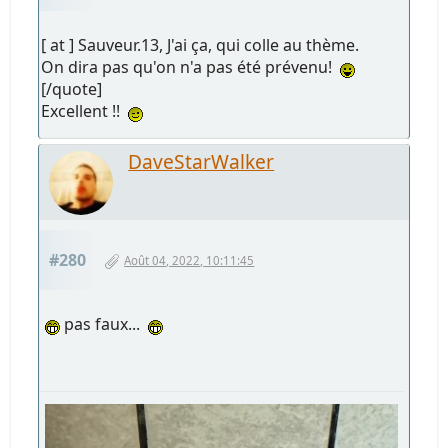
[ at ] Sauveur.13, J'ai ça, qui colle au thème.
On dira pas qu'on n'a pas été prévenu!
[/quote]
Excellent !!
DaveStarWalker
#280
Août 04, 2022, 10:11:45
pas faux...