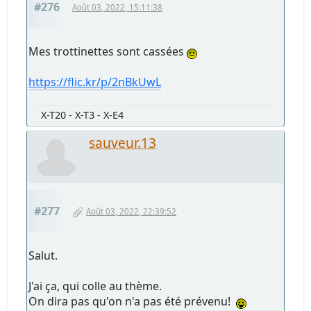
#276
Août 03, 2022, 15:11:38
Mes trottinettes sont cassées
https://flic.kr/p/2nBkUwL
X-T20 - X-T3 - X-E4
sauveur.13
#277
Août 03, 2022, 22:39:52
Salut.
J'ai ça, qui colle au thème.
On dira pas qu'on n'a pas été prévenu!