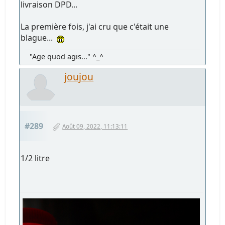
livraison DPD...
La première fois, j'ai cru que c'était une
blague...
"Age quod agis..." ^_^
joujou
#289
Août 09, 2022, 11:13:11
1/2 litre