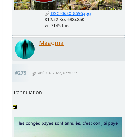
DSCF0680_8696.jpg
312.52 Ko, 638x850
vu 7145 fois
Maagma
#278
Août 04, 2022, 07:50:35
L'annulation