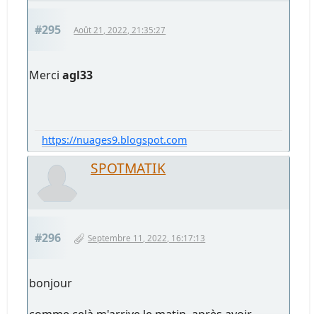
#295
Août 21, 2022, 21:35:27
Merci
agl33
https://nuages9.blogspot.com
SPOTMATIK
#296
Septembre 11, 2022, 16:17:13
bonjour
comme celà m'arrive le matin ,après avoir