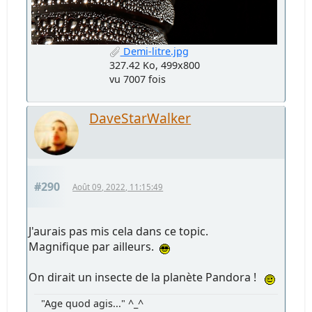
Demi-litre.jpg
327.42 Ko, 499x800
vu 7007 fois
DaveStarWalker
#290
Août 09, 2022, 11:15:49
J'aurais pas mis cela dans ce topic.
Magnifique par ailleurs.
On dirait un insecte de la planète Pandora !
"Age quod agis..." ^_^