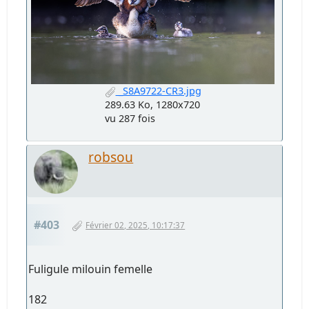
_S8A9722-CR3.jpg
289.63 Ko, 1280x720
vu 287 fois
robsou
#403
Février 02, 2025, 10:17:37
Fuligule milouin femelle
182