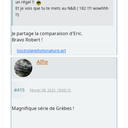
un régal !!
Et je vois que tu te mets au N&B ( 182 !!!! wowhhh
!!)
Je partage la comparaison d'Eric.
Bravo Robert !
loictrolayphotonature.art
Alfie
#415
Février 08, 2025, 18:00:15
Magnifique série de Grèbes !