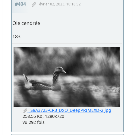
#404
Février 02, 2025, 10:18:32
Oie cendrée
183
_S8A3723-CR3_DxO_DeepPRIMEXD-2.jpg
258.55 Ko, 1280x720
vu 292 fois