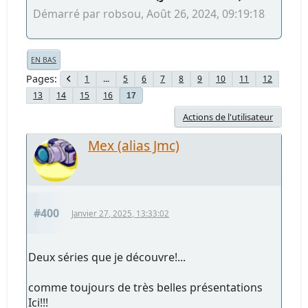
Démarré par robsou, Août 26, 2024, 09:19:18
EN BAS
Pages
1
...
5
6
7
8
9
10
11
12
13
14
15
16
17
Actions de l'utilisateur
Mex (alias Jmc)
#400
Janvier 27, 2025, 13:33:02
Deux séries que je découvre!...
comme toujours de très belles présentations
Ici!!!