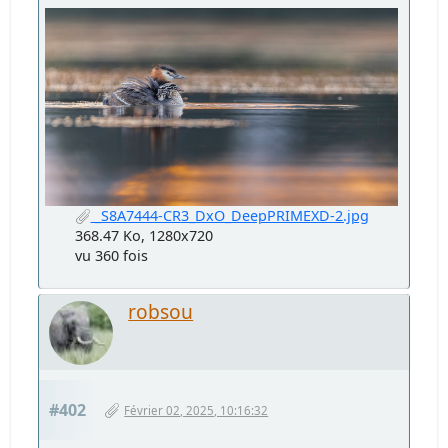
_S8A7444-CR3_DxO_DeepPRIMEXD-2.jpg
368.47 Ko, 1280x720
vu 360 fois
robsou
#402
Février 02, 2025, 10:16:32