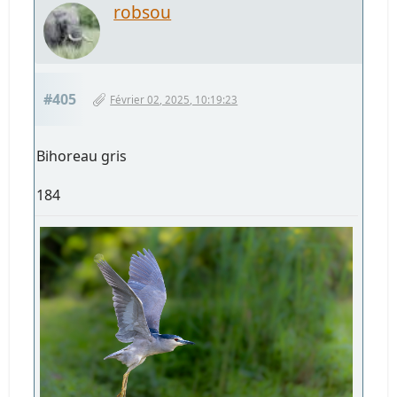
robsou
#405
Février 02, 2025, 10:19:23
Bihoreau gris
184