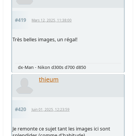
#419
Mars 12, 2025, 11:38:00
Très belles images, un régal!
dx-Man - Nikon d300s d700 d850
thieum
#420
Juin 01, 2025, 12:23:59
Je remonte ce sujet tant les images ici sont
splendides (comme d'habitude).