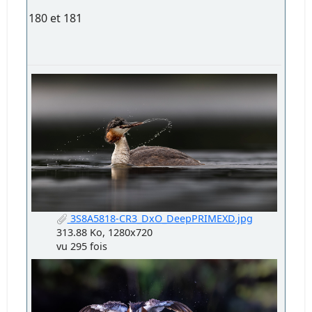
180 et 181
3S8A5818-CR3_DxO_DeepPRIMEXD.jpg
313.88 Ko, 1280x720
vu 295 fois