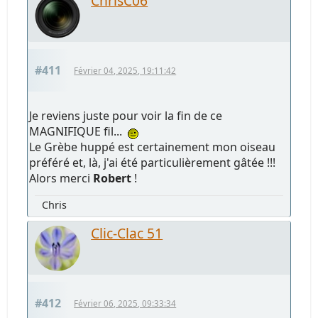
ChrisC06
#411
Février 04, 2025, 19:11:42
Je reviens juste pour voir la fin de ce
MAGNIFIQUE fil...
Le Grèbe huppé est certainement mon oiseau
préféré et, là, j'ai été particulièrement gâtée !!!
Alors merci
Robert
!
Chris
Clic-Clac 51
#412
Février 06, 2025, 09:33:34