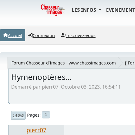
LES INFOS
EVENEMEN
Accueil
Connexion
Inscrivez-vous
Forum Chasseur d'Images - www.chassimages.com
[ Fo
Hymenoptères...
Démarré par pierr07, Octobre 03, 2023, 16:54:11
Pages
1
EN BAS
pierr07