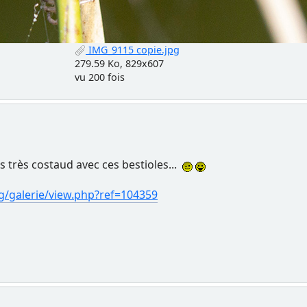
IMG_9115 copie.jpg
279.59 Ko, 829x607
vu 200 fois
pas très costaud avec ces bestioles...
rg/galerie/view.php?ref=104359