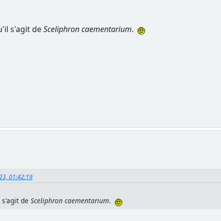
'il s'agit de
Sceliphron caementarium
.
023, 01:42:19
l s'agit de
Sceliphron caementarium
.