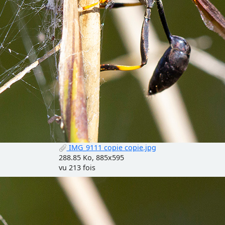
IMG_9111 copie copie.jpg
288.85 Ko, 885x595
vu 213 fois