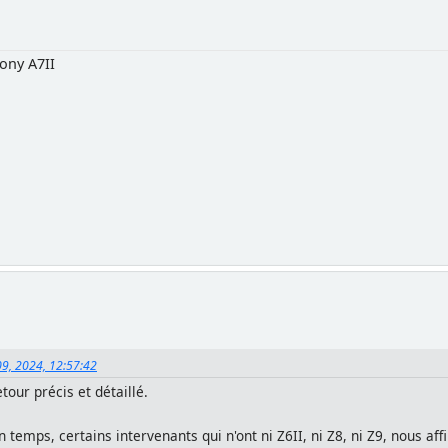
ony A7II
09, 2024, 12:57:42
tour précis et détaillé.
 temps, certains intervenants qui n'ont ni Z6II, ni Z8, ni Z9, nous af