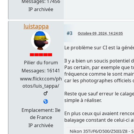
Messages: 17456
IP archivée
luistappa
#3
Octobre 09, 2024, 14:24:05
Le problème sur CI est la géné
Il y a bien un soucis potentiel d
Pilier du forum
Pas certain, par exemple que to
Messages: 16141
fréquence comme le sont maint
www.flickr.com/ph
car les photographes officiels
otos/luis_tappa/
Reste que sauf erreur le calage
simple à réaliser.
Emplacement: Ile
En plus ceux qui avaient rencont
de France
balayage constant de celui-ci a
IP archivée
Nikon 35Ti/F6/D500/Z50II/Z8 - S