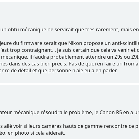
, un obtu mécanique ne servirait que tres rarement, mais en
jeure du firmware serait que Nikon propose un anti-scinti
 c'est trop contraignant... je suis certain que cela va venir
écanique, il faudra probablement attendre un Z9s ou Z9II, 
s dans des cas bien précis. Pas de quoi en faire un fromag
enre de détail et que personne n'aie eu a en parler.
rateur mécanique résoudra le problème, le Canon R5 en a u
is allé voir si leurs caméras hauts de gamme rencontre ce p
o, en photo si cela aiderait.