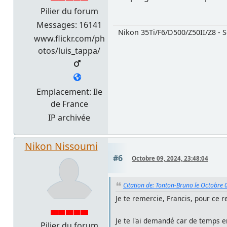
Pilier du forum
Messages: 16141
Nikon 35Ti/F6/D500/Z50II/Z8 - S
www.flickr.com/ph
otos/luis_tappa/
Emplacement: Ile
de France
IP archivée
Nikon Nissoumi
#6
Octobre 09, 2024, 23:48:04
Citation de: Tonton-Bruno le Octobre 
Je te remercie, Francis, pour ce re
Je te l'ai demandé car de temps en
Pilier du forum