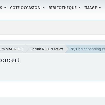
TS
COTE OCCASION
BIBLIOTHEQUE
IMAGE
rum MATERIEL ]
Forum NIKON reflex
Z8,9 led et banding e
concert