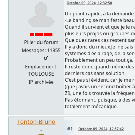
Octobre 09, 2024, 12:32:50
Un point rapide, à la demande
-Le banding se manifeste bea
Quand il survient et que je le 
plusieurs projos ou groupes d
Quelques rares cas restent sans
Pilier du forum
Il y a donc du mieux.Je ne sais
Messages: 11855
systèmes d'éclairage, de la sen
Probablement un peu tout ça.
Emplacement:
Il reste donc quand même des so
derniers cas sans solution.
TOULOUSE
C'est pas si évident, car je me
IP archivée
(que j'avais un second boîtier 
Z9, une fois trouvée la fréquenc
Pas étonnant, puisque, à des v
totalement mécanique.
Tonton-Bruno
#1
-
Octobre 09, 2024, 12:57:42