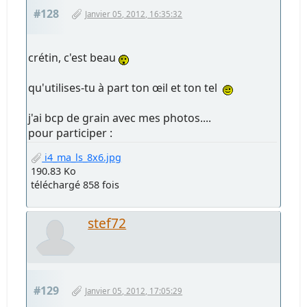
#128
Janvier 05, 2012, 16:35:32
crétin, c'est beau
qu'utilises-tu à part ton œil et ton tel
j'ai bcp de grain avec mes photos....
pour participer :
i4_ma_ls_8x6.jpg
190.83 Ko
téléchargé 858 fois
stef72
#129
Janvier 05, 2012, 17:05:29