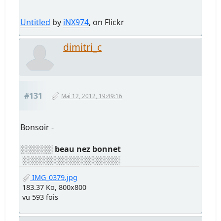
Untitled
by
iNX974
, on Flickr
dimitri_c
#131
Mai 12, 2012, 19:49:16
Bonsoir -
░░░░░░
beau nez bonnet
░░░░░░░░░░░░░░░░░░
IMG_0379.jpg
183.37 Ko, 800x800
vu 593 fois