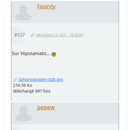
Founty
#127
Décembre 23, 2011, 18:38:55
Sur Hipstamatic...
Iphonography 028.jpg
216.59 Ko
téléchargé 997 fois
pepew