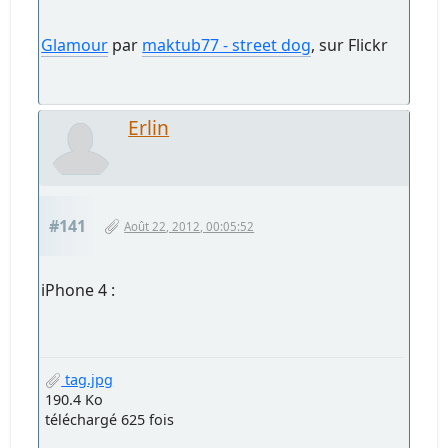
Glamour
par
maktub77 - street dog
, sur Flickr
Erlin
#141
Août 22, 2012, 00:05:52
iPhone 4 :
tag.jpg
190.4 Ko
téléchargé 625 fois