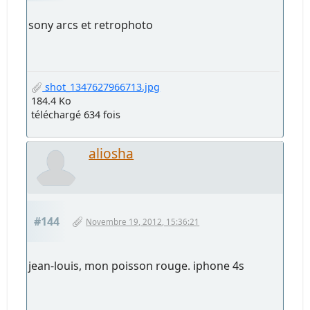
sony arcs et retrophoto
shot_1347627966713.jpg
184.4 Ko
téléchargé 634 fois
aliosha
#144
Novembre 19, 2012, 15:36:21
jean-louis, mon poisson rouge. iphone 4s