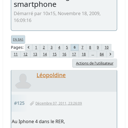
smartphone
Démarré par 10x15, Novembre 18, 2009,
16:09:16
EN BAS
Pages
1
2
3
4
5
7
8
9
10
6
11
12
13
14
15
16
17
18
...
84
Actions de l'utilisateur
Léopoldine
#125
Décembre 07, 2011, 23:26:09
Au Iphone 4 dans le RER,