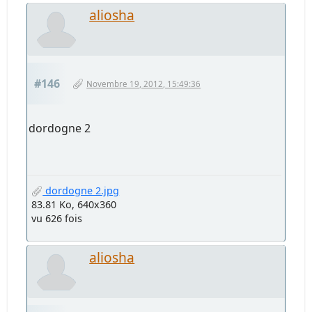
aliosha
#146
Novembre 19, 2012, 15:49:36
dordogne 2
dordogne 2.jpg
83.81 Ko, 640x360
vu 626 fois
aliosha