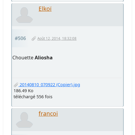
Elkoï
#506
Août 12, 2014, 18:32:08
Chouette
Aliosha
20140810_070922 (Copier).jpg
186.49 Ko
téléchargé 556 fois
francoi