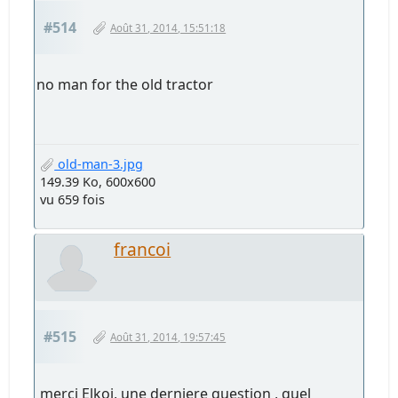
#514
Août 31, 2014, 15:51:18
no man for the old tractor
old-man-3.jpg
149.39 Ko, 600x600
vu 659 fois
francoi
#515
Août 31, 2014, 19:57:45
merci Elkoi, une derniere question , quel