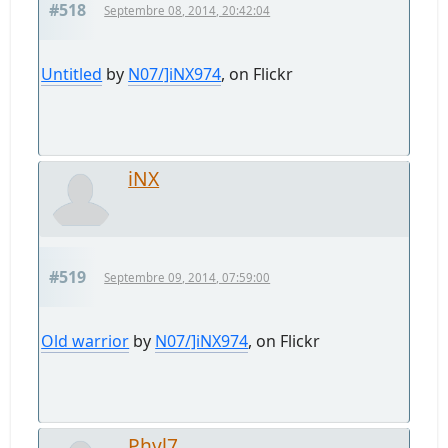
#518
Septembre 08, 2014, 20:42:04
Untitled
by
N07/]iNX974
, on Flickr
iNX
#519
Septembre 09, 2014, 07:59:00
Old warrior
by
N07/]iNX974
, on Flickr
Phyl7