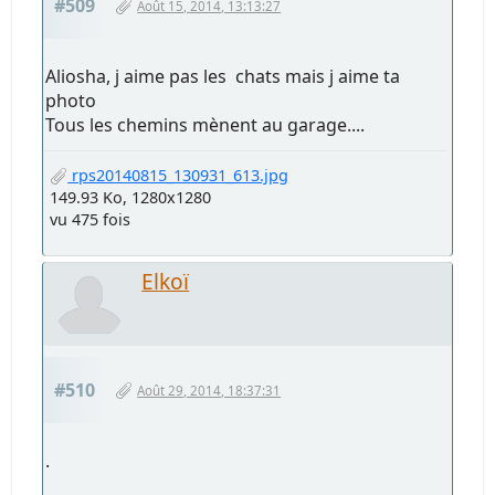
#509
Août 15, 2014, 13:13:27
Aliosha, j aime pas les chats mais j aime ta
photo
Tous les chemins mènent au garage....
rps20140815_130931_613.jpg
149.93 Ko, 1280x1280
vu 475 fois
Elkoï
#510
Août 29, 2014, 18:37:31
.