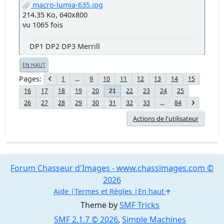
macro-lumia-635.jpg
214.35 Ko, 640x800
vu 1065 fois
DP1 DP2 DP3 Merrill
EN HAUT
Pages
1
...
9
10
11
12
13
14
15
16
17
18
19
20
22
23
24
25
21
26
27
28
29
30
31
32
33
...
84
Actions de l'utilisateur
Forum Chasseur d'Images - www.chassimages.com ©
2026
Aide
Termes et Règles
En haut
Theme by
SMF Tricks
SMF 2.1.7 © 2026
,
Simple Machines