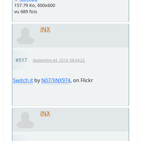
157.79 Ko, 600x600
vu 689 fois
iNX
#517
Septembre 04, 2014, 08:04:22
Switch it
by
N07/]iNX974
, on Flickr
iNX