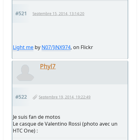
#521
Septembre 15, 2014, 13:14:20
Light me
by
N07/]iNX974
, on Flickr
Phyl7
#522
Septembre 19, 2014, 19:22:49
Je suis fan de motos
Le casque de Valentino Rossi (photo avec un
HTC One) :