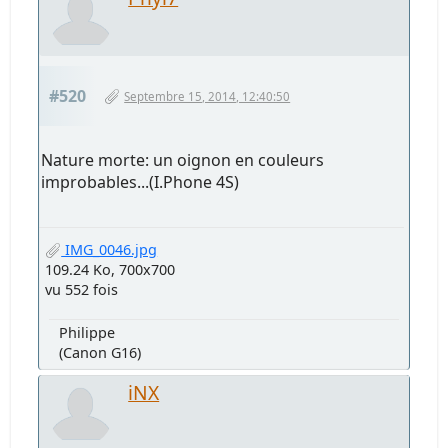
#520
Septembre 15, 2014, 12:40:50
Nature morte: un oignon en couleurs
improbables...(I.Phone 4S)
IMG_0046.jpg
109.24 Ko, 700x700
vu 552 fois
Philippe
(Canon G16)
iNX