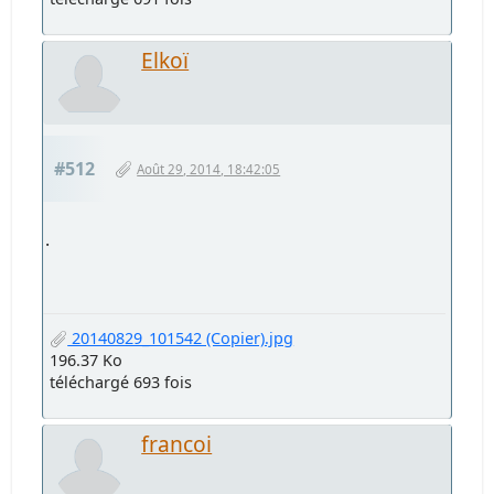
Elkoï
#512
Août 29, 2014, 18:42:05
.
20140829_101542 (Copier).jpg
196.37 Ko
téléchargé 693 fois
francoi