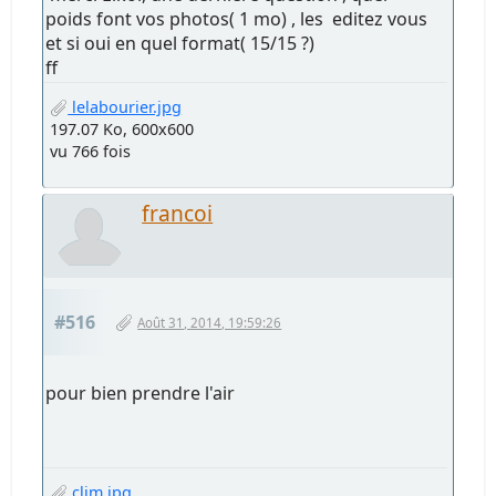
poids font vos photos( 1 mo) , les editez vous
et si oui en quel format( 15/15 ?)
ff
lelabourier.jpg
197.07 Ko, 600x600
vu 766 fois
francoi
#516
Août 31, 2014, 19:59:26
pour bien prendre l'air
clim.jpg