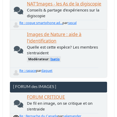
NAT'Images - les As de la digiscopie
Conseils & partage d'expériences sur la
digiscopie
Re : coque smartphone ad...
par
rascal
Images de Nature : aide à
l'identification
Quelle est cette espèce? Les membres
s'entraident
Modérateur:
Isatis
Re : rapace
par
daguet
[ FORUM des IMAGES ]
FORUM CRITIQUE
De fil en image, on se critique et on
s'entraide
Re : Bernache du Canada
par
salamander