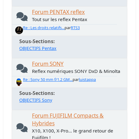
Forum PENTAX reflex
Tout sur les reflex Pentax
Re : Les droits relatifs...
par
RTS3
Sous-Sections
OBJECTIFS Pentax
Forum SONY
Reflex numériques SONY DxD & Minolta
Re : Sony 50 mm f/1.2 GM...
par
luistappa
Sous-Sections
OBJECTIFS Sony
Forum FUJIFILM Compacts &
Hybrides
X10, X100, X-Pro... le grand retour de
Fujifilm !