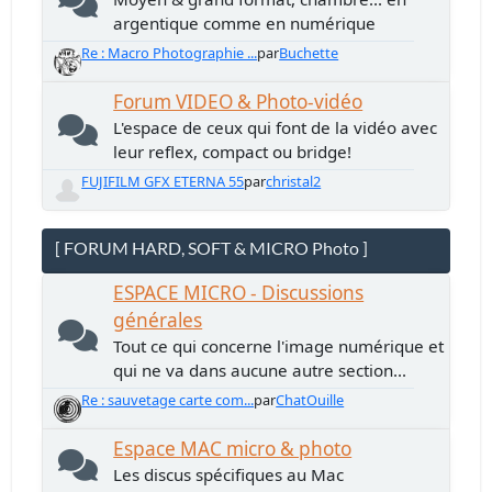
argentique comme en numérique
Re : Macro Photographie ...
par
Buchette
Forum VIDEO & Photo-vidéo
L'espace de ceux qui font de la vidéo avec
leur reflex, compact ou bridge!
FUJIFILM GFX ETERNA 55
par
christal2
[ FORUM HARD, SOFT & MICRO Photo ]
ESPACE MICRO - Discussions
générales
Tout ce qui concerne l'image numérique et
qui ne va dans aucune autre section...
Re : sauvetage carte com...
par
ChatOuille
Espace MAC micro & photo
Les discus spécifiques au Mac