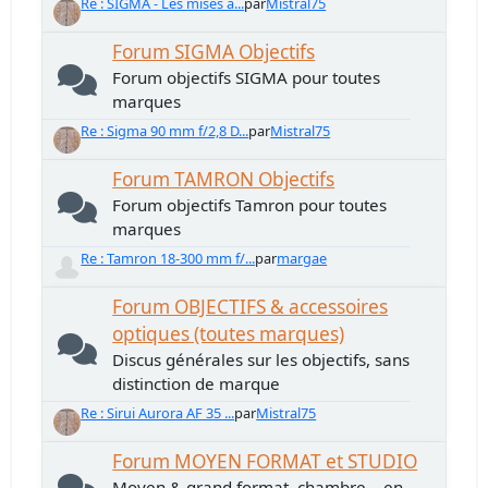
Re : SIGMA - Les mises à...
par
Mistral75
Forum SIGMA Objectifs
Forum objectifs SIGMA pour toutes
marques
Re : Sigma 90 mm f/2,8 D...
par
Mistral75
Forum TAMRON Objectifs
Forum objectifs Tamron pour toutes
marques
Re : Tamron 18-300 mm f/...
par
margae
Forum OBJECTIFS & accessoires
optiques (toutes marques)
Discus générales sur les objectifs, sans
distinction de marque
Re : Sirui Aurora AF 35 ...
par
Mistral75
Forum MOYEN FORMAT et STUDIO
Moyen & grand format, chambre... en