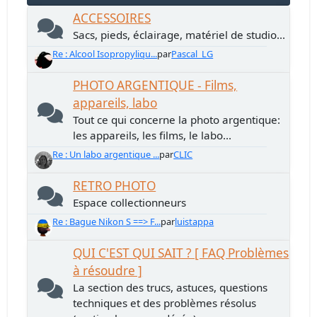
ACCESSOIRES
Sacs, pieds, éclairage, matériel de studio...
Re : Alcool Isopropyliqu...
par
Pascal_LG
PHOTO ARGENTIQUE - Films,
appareils, labo
Tout ce qui concerne la photo argentique:
les appareils, les films, le labo...
Re : Un labo argentique ...
par
CLIC
RETRO PHOTO
Espace collectionneurs
Re : Bague Nikon S ==> F...
par
luistappa
QUI C'EST QUI SAIT ? [ FAQ Problèmes
à résoudre ]
La section des trucs, astuces, questions
techniques et des problèmes résolus