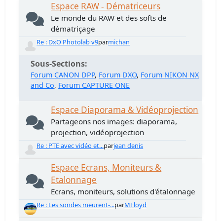
Espace RAW - Dématriceurs
Le monde du RAW et des softs de
dématriçage
Re : DxO Photolab v9
par
michan
Sous-Sections
Forum CANON DPP
Forum DXO
Forum NIKON NX
and Co
Forum CAPTURE ONE
Espace Diaporama & Vidéoprojection
Partageons nos images: diaporama,
projection, vidéoprojection
Re : PTE avec vidéo et...
par
jean denis
Espace Ecrans, Moniteurs &
Etalonnage
Ecrans, moniteurs, solutions d'étalonnage
Re : Les sondes meurent-...
par
MFloyd