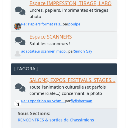
Espace IMPRESSION, TIRAGE, LABO
Encres, papiers, imprimantes et tirages
photo
Re : Papiers format rais...
par
poulpe
Espace SCANNERS
Salut les scanneurs !
adaptateur scanner imaco...
par
Simon Gay
[ L'AGORA ]
SALONS, EXPOS, FESTIVALS, STAGES...
Toute l'animation culturelle (et parfois
commerciale...) concernant la photo
Re : Exposition au Schmi...
par
flyfisherman
Sous-Sections
RENCONTRES & sorties de Chassimiens