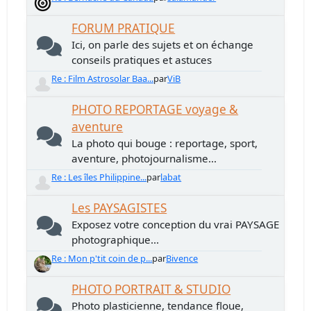
FORUM PRATIQUE
Ici, on parle des sujets et on échange
conseils pratiques et astuces
Re : Film Astrosolar Baa...
par
ViB
PHOTO REPORTAGE voyage &
aventure
La photo qui bouge : reportage, sport,
aventure, photojournalisme...
Re : Les îles Philippine...
par
labat
Les PAYSAGISTES
Exposez votre conception du vrai PAYSAGE
photographique...
Re : Mon p'tit coin de p...
par
Bivence
PHOTO PORTRAIT & STUDIO
Photo plasticienne, tendance floue,