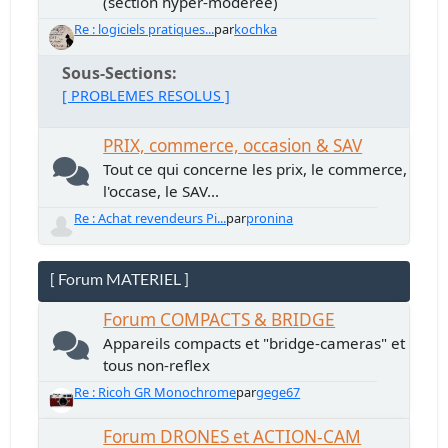
(section hyper-modérée)
Re : logiciels pratiques...
par
kochka
Sous-Sections
[ PROBLEMES RESOLUS ]
PRIX, commerce, occasion & SAV
Tout ce qui concerne les prix, le commerce,
l'occase, le SAV...
Re : Achat revendeurs Pi...
par
pronina
[ Forum MATERIEL ]
Forum COMPACTS & BRIDGE
Appareils compacts et "bridge-cameras" et
tous non-reflex
Re : Ricoh GR Monochrome
par
gege67
Forum DRONES et ACTION-CAM