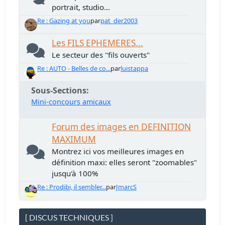
portrait, studio...
Re : Gazing at you
par
pat_der2003
Les FILS EPHEMERES...
Le secteur des "fils ouverts"
Re : AUTO - Belles de co...
par
luistappa
Sous-Sections
Mini-concours amicaux
Forum des images en DEFINITION
MAXIMUM
Montrez ici vos meilleures images en
définition maxi: elles seront "zoomables"
jusqu'à 100%
Re : Prodibi, il sembler...
par
JmarcS
[ DISCUS TECHNIQUES ]