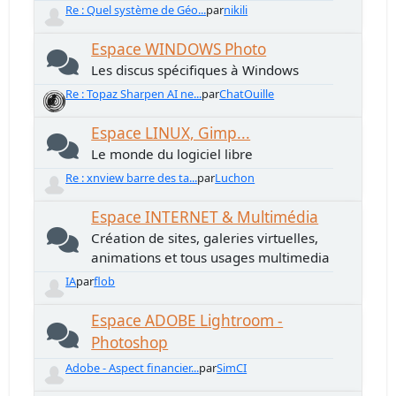
Re : Quel système de Géo...
par
nikili
Espace WINDOWS Photo
Les discus spécifiques à Windows
Re : Topaz Sharpen AI ne...
par
ChatOuille
Espace LINUX, Gimp...
Le monde du logiciel libre
Re : xnview barre des ta...
par
Luchon
Espace INTERNET & Multimédia
Création de sites, galeries virtuelles,
animations et tous usages multimedia
IA
par
flob
Espace ADOBE Lightroom -
Photoshop
Adobe - Aspect financier...
par
SimCI