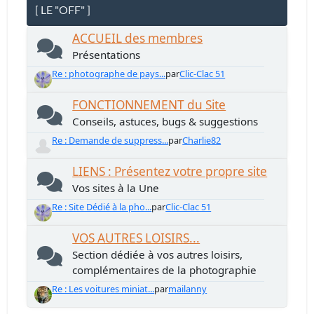
[ LE "OFF" ]
ACCUEIL des membres
Présentations
Re : photographe de pays...
par
Clic-Clac 51
FONCTIONNEMENT du Site
Conseils, astuces, bugs & suggestions
Re : Demande de suppress...
par
Charlie82
LIENS : Présentez votre propre site
Vos sites à la Une
Re : Site Dédié à la pho...
par
Clic-Clac 51
VOS AUTRES LOISIRS...
Section dédiée à vos autres loisirs,
complémentaires de la photographie
Re : Les voitures miniat...
par
mailanny