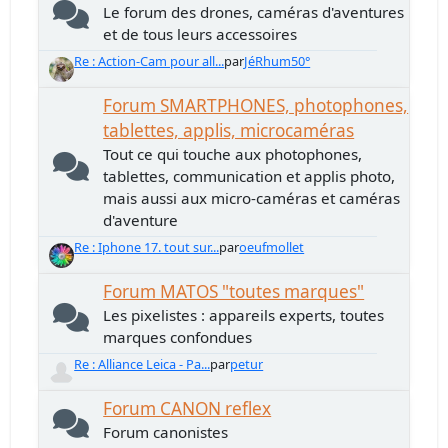
Le forum des drones, caméras d'aventures
et de tous leurs accessoires
Re : Action-Cam pour all...
par
JéRhum50°
Forum SMARTPHONES, photophones,
tablettes, applis, microcaméras
Tout ce qui touche aux photophones,
tablettes, communication et applis photo,
mais aussi aux micro-caméras et caméras
d'aventure
Re : Iphone 17. tout sur...
par
oeufmollet
Forum MATOS "toutes marques"
Les pixelistes : appareils experts, toutes
marques confondues
Re : Alliance Leica - Pa...
par
petur
Forum CANON reflex
Forum canonistes