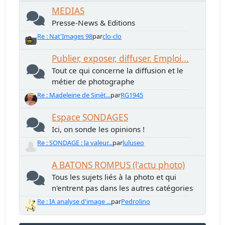
MEDIAS
Presse-News & Editions
Re : Nat'Images 98
par
clo-clo
Publier, exposer, diffuser. Emploi...
Tout ce qui concerne la diffusion et le
métier de photographe
Re : Madeleine de Sinét...
par
RG1945
Espace SONDAGES
Ici, on sonde les opinions !
Re : SONDAGE : la valeur...
par
luluseo
A BATONS ROMPUS (l'actu photo)
Tous les sujets liés à la photo et qui
n'entrent pas dans les autres catégories
Re : IA analyse d'image ...
par
Pedrolino