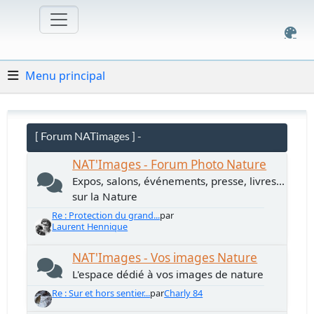
Menu principal
[ Forum NATimages ] -
NAT'Images - Forum Photo Nature
Expos, salons, événements, presse, livres...
sur la Nature
Re : Protection du grand...
par
Laurent Hennique
NAT'Images - Vos images Nature
L'espace dédié à vos images de nature
Re : Sur et hors sentier...
par
Charly 84