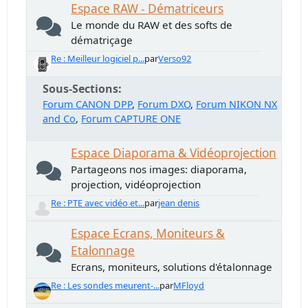
Espace RAW - Dématriceurs
Le monde du RAW et des softs de
dématriçage
Re : Meilleur logiciel p...
par
Verso92
Sous-Sections
Forum CANON DPP
Forum DXO
Forum NIKON NX
and Co
Forum CAPTURE ONE
Espace Diaporama & Vidéoprojection
Partageons nos images: diaporama,
projection, vidéoprojection
Re : PTE avec vidéo et...
par
jean denis
Espace Ecrans, Moniteurs &
Etalonnage
Ecrans, moniteurs, solutions d'étalonnage
Re : Les sondes meurent-...
par
MFloyd