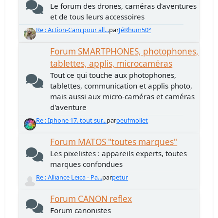
Le forum des drones, caméras d'aventures
et de tous leurs accessoires
Re : Action-Cam pour all...
par
JéRhum50°
Forum SMARTPHONES, photophones,
tablettes, applis, microcaméras
Tout ce qui touche aux photophones,
tablettes, communication et applis photo,
mais aussi aux micro-caméras et caméras
d'aventure
Re : Iphone 17. tout sur...
par
oeufmollet
Forum MATOS "toutes marques"
Les pixelistes : appareils experts, toutes
marques confondues
Re : Alliance Leica - Pa...
par
petur
Forum CANON reflex
Forum canonistes