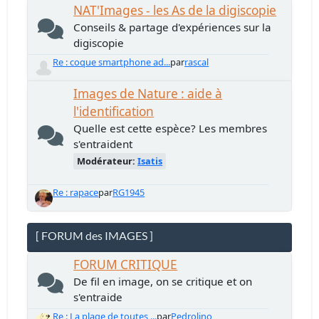
NAT'Images - les As de la digiscopie
Conseils & partage d'expériences sur la
digiscopie
Re : coque smartphone ad...
par
rascal
Images de Nature : aide à
l'identification
Quelle est cette espèce? Les membres
s'entraident
Modérateur:
Isatis
Re : rapace
par
RG1945
[ FORUM des IMAGES ]
FORUM CRITIQUE
De fil en image, on se critique et on
s'entraide
Re : La plage de toutes ...
par
Pedrolino