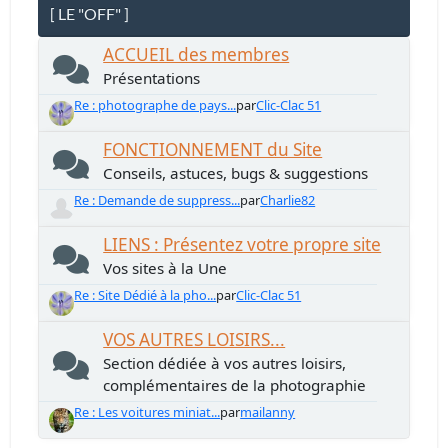
[ LE "OFF" ]
ACCUEIL des membres
Présentations
Re : photographe de pays...
par
Clic-Clac 51
FONCTIONNEMENT du Site
Conseils, astuces, bugs & suggestions
Re : Demande de suppress...
par
Charlie82
LIENS : Présentez votre propre site
Vos sites à la Une
Re : Site Dédié à la pho...
par
Clic-Clac 51
VOS AUTRES LOISIRS...
Section dédiée à vos autres loisirs,
complémentaires de la photographie
Re : Les voitures miniat...
par
mailanny