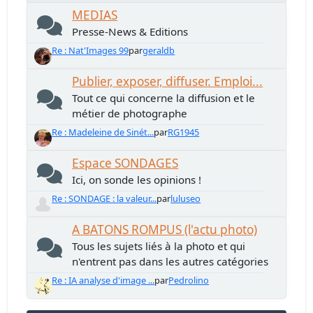
MEDIAS
Presse-News & Editions
Re : Nat'Images 99
par
geraldb
Publier, exposer, diffuser. Emploi...
Tout ce qui concerne la diffusion et le
métier de photographe
Re : Madeleine de Sinét...
par
RG1945
Espace SONDAGES
Ici, on sonde les opinions !
Re : SONDAGE : la valeur...
par
luluseo
A BATONS ROMPUS (l'actu photo)
Tous les sujets liés à la photo et qui
n'entrent pas dans les autres catégories
Re : IA analyse d'image ...
par
Pedrolino