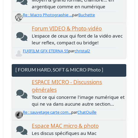
argentique comme en numérique
Re : Macro Photographie ...
par
Buchette
Forum VIDEO & Photo-vidéo
L'espace de ceux qui font de la vidéo avec
leur reflex, compact ou bridge!
FUJIFILM GFX ETERNA 55
par
christal2
[ FORUM HARD, SOFT & MICRO Photo ]
ESPACE MICRO - Discussions
générales
Tout ce qui concerne l'image numérique et
qui ne va dans aucune autre section...
Re : sauvetage carte com...
par
ChatOuille
Espace MAC micro & photo
Les discus spécifiques au Mac