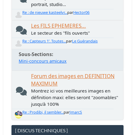
portrait, studio...
Re : de nieuwe kasteelvr...
par
Hector06
Les FILS EPHEMERES...
Le secteur des "fils ouverts"
Re : Capteurs 1’. Toutes...
par
Le Guérandais
Sous-Sections
Mini-concours amicaux
Forum des images en DEFINITION
MAXIMUM
Montrez ici vos meilleures images en
définition maxi: elles seront "zoomables"
jusqu'à 100%
Re : Prodibi, il sembler...
par
JmarcS
[ DISCUS TECHNIQUES ]