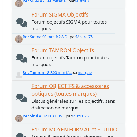
Re : SIGMA - Les mises à...
par
Mistral75
Forum SIGMA Objectifs
Forum objectifs SIGMA pour toutes
marques
Re : Sigma 90 mm f/2,8 D...
par
Mistral75
Forum TAMRON Objectifs
Forum objectifs Tamron pour toutes
marques
Re : Tamron 18-300 mm f/...
par
margae
Forum OBJECTIFS & accessoires
optiques (toutes marques)
Discus générales sur les objectifs, sans
distinction de marque
Re : Sirui Aurora AF 35 ...
par
Mistral75
Forum MOYEN FORMAT et STUDIO
Moyen & grand format, chambre... en