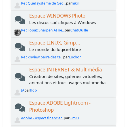
Re : Quel système de Géo...
par
nikili
Espace WINDOWS Photo
Les discus spécifiques à Windows
Re : Topaz Sharpen AI ne...
par
ChatOuille
Espace LINUX, Gimp...
Le monde du logiciel libre
Re : xnview barre des ta...
par
Luchon
Espace INTERNET & Multimédia
Création de sites, galeries virtuelles,
animations et tous usages multimedia
IA
par
flob
Espace ADOBE Lightroom -
Photoshop
Adobe - Aspect financier...
par
SimCI