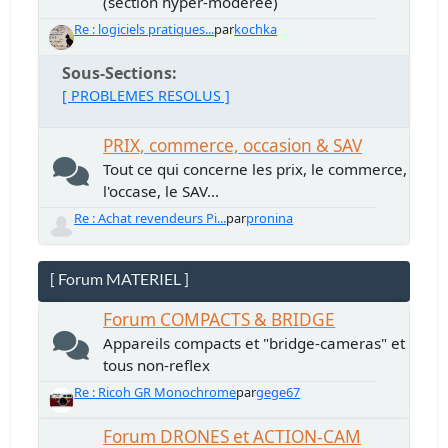
(section hyper-modérée)
Re : logiciels pratiques...
par
kochka
Sous-Sections
[ PROBLEMES RESOLUS ]
PRIX, commerce, occasion & SAV
Tout ce qui concerne les prix, le commerce,
l'occase, le SAV...
Re : Achat revendeurs Pi...
par
pronina
[ Forum MATERIEL ]
Forum COMPACTS & BRIDGE
Appareils compacts et "bridge-cameras" et
tous non-reflex
Re : Ricoh GR Monochrome
par
gege67
Forum DRONES et ACTION-CAM