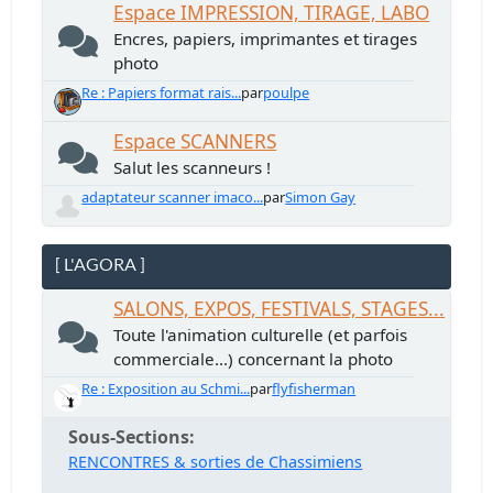
Espace IMPRESSION, TIRAGE, LABO
Encres, papiers, imprimantes et tirages
photo
Re : Papiers format rais...
par
poulpe
Espace SCANNERS
Salut les scanneurs !
adaptateur scanner imaco...
par
Simon Gay
[ L'AGORA ]
SALONS, EXPOS, FESTIVALS, STAGES...
Toute l'animation culturelle (et parfois
commerciale...) concernant la photo
Re : Exposition au Schmi...
par
flyfisherman
Sous-Sections
RENCONTRES & sorties de Chassimiens