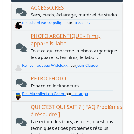
ACCESSOIRES
Sacs, pieds, éclairage, matériel de studio...
Re : Alcool Isopropyliqu...
par
Pascal_LG
PHOTO ARGENTIQUE - Films,
appareils, labo
Tout ce qui concerne la photo argentique:
les appareils, les films, le labo...
Re : Le nouveau Wideluxx...
par
Jean-Claude
RETRO PHOTO
Espace collectionneurs
Re : Ma collection Canon
par
luistappa
QUI C'EST QUI SAIT ? [ FAQ Problèmes
à résoudre ]
La section des trucs, astuces, questions
techniques et des problèmes résolus