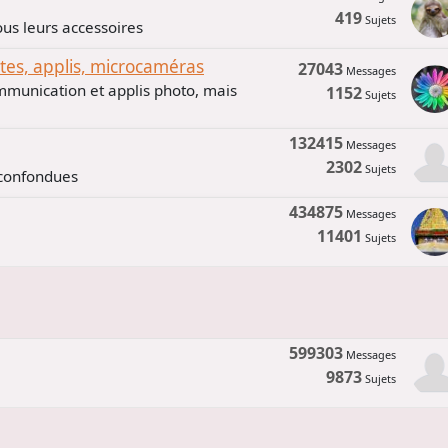
419
Sujets
us leurs accessoires
s, applis, microcaméras
27043
Messages
mmunication et applis photo, mais
1152
Sujets
132415
Messages
2302
Sujets
 confondues
434875
Messages
11401
Sujets
599303
Messages
9873
Sujets