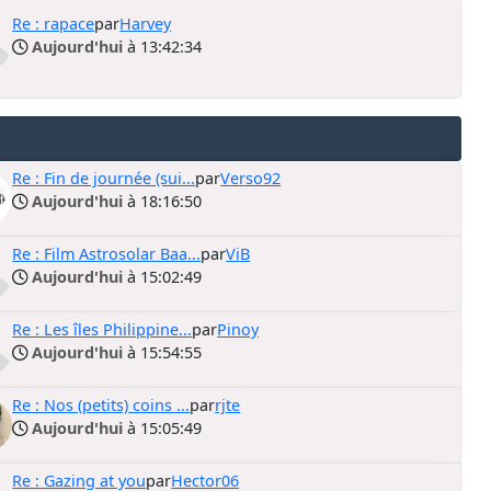
Re : rapace
par
Harvey
Aujourd'hui
à 13:42:34
Re : Fin de journée (sui...
par
Verso92
Aujourd'hui
à 18:16:50
Re : Film Astrosolar Baa...
par
ViB
Aujourd'hui
à 15:02:49
Re : Les îles Philippine...
par
Pinoy
Aujourd'hui
à 15:54:55
Re : Nos (petits) coins ...
par
rjte
Aujourd'hui
à 15:05:49
Re : Gazing at you
par
Hector06