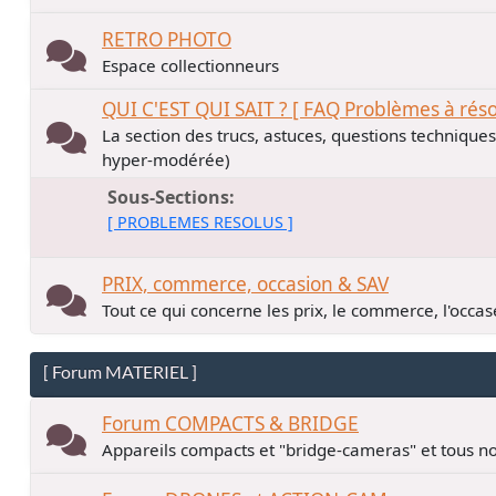
RETRO PHOTO
Espace collectionneurs
QUI C'EST QUI SAIT ? [ FAQ Problèmes à rés
La section des trucs, astuces, questions technique
hyper-modérée)
Sous-Sections
[ PROBLEMES RESOLUS ]
PRIX, commerce, occasion & SAV
Tout ce qui concerne les prix, le commerce, l'occase
[ Forum MATERIEL ]
Forum COMPACTS & BRIDGE
Appareils compacts et "bridge-cameras" et tous no