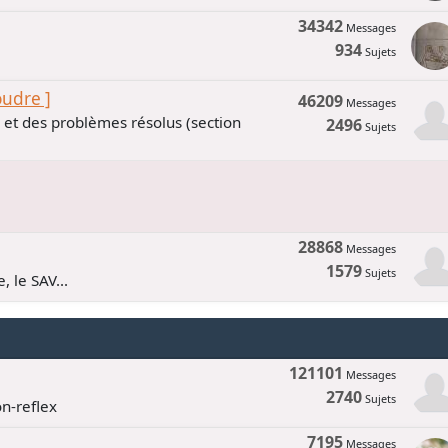
34342
Messages
934
Sujets
oudre ]
46209
Messages
s et des problèmes résolus (section
2496
Sujets
28868
Messages
1579
Sujets
, le SAV...
121101
Messages
2740
Sujets
n-reflex
7195
Messages