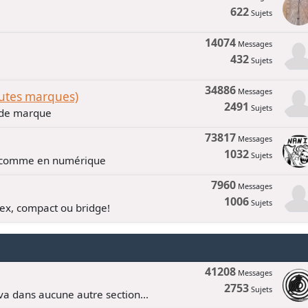
622
Sujets
14074
Messages
432
Sujets
34886
Messages
outes marques)
2491
Sujets
n de marque
73817
Messages
1032
Sujets
e comme en numérique
7960
Messages
1006
Sujets
lex, compact ou bridge!
41208
Messages
2753
Sujets
va dans aucune autre section...