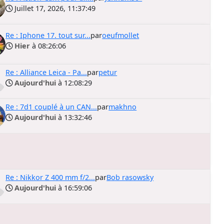
Juillet 17, 2026, 11:37:49
Re : Iphone 17. tout sur...
par
oeufmollet
Hier
à 08:26:06
Re : Alliance Leica - Pa...
par
petur
Aujourd'hui
à 12:08:29
Re : 7d1 couplé à un CAN...
par
makhno
Aujourd'hui
à 13:32:46
Re : Nikkor Z 400 mm f/2...
par
Bob rasowsky
Aujourd'hui
à 16:59:06