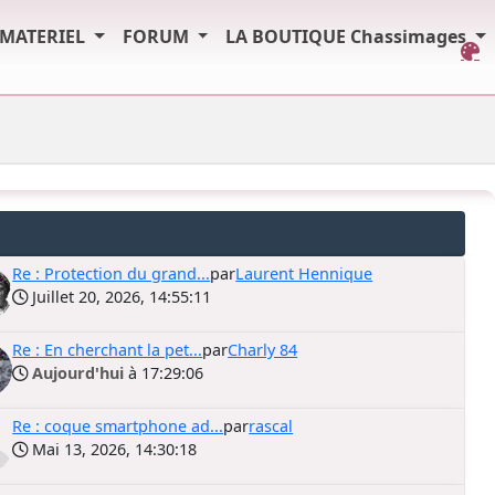
MATERIEL
FORUM
LA BOUTIQUE Chassimages
Re : Protection du grand...
par
Laurent Hennique
Juillet 20, 2026, 14:55:11
Re : En cherchant la pet...
par
Charly 84
Aujourd'hui
à 17:29:06
Re : coque smartphone ad...
par
rascal
Mai 13, 2026, 14:30:18