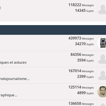
118222
Messages
t
14345
Sujets
439973
Messages
34270
Sujets
84356
Messages
3594
Sujets
tiques et astuces
167014
Messages
2399
Sujets
hotojournalisme...
125114
Messages
4899
Sujets
aphique...
136658
Messages