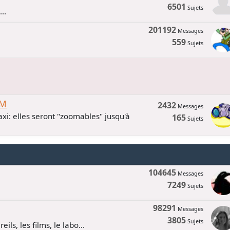
6501
Sujets
..
201192
Messages
559
Sujets
UM
2432
Messages
xi: elles seront "zoomables" jusqu'à
165
Sujets
104645
Messages
7249
Sujets
98291
Messages
3805
Sujets
ls, les films, le labo...