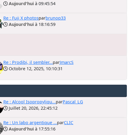
Aujourd'hui
à 09:45:54
Re : Fuji X photos
par
brunop33
Aujourd'hui
à 18:16:59
Re : Prodibi, il sembler...
par
JmarcS
Octobre 12, 2025, 10:10:31
Re : Alcool Isopropyliqu...
par
Pascal_LG
Juillet 20, 2026, 22:45:12
Re : Un labo argentique ...
par
CLIC
Aujourd'hui
à 17:55:16