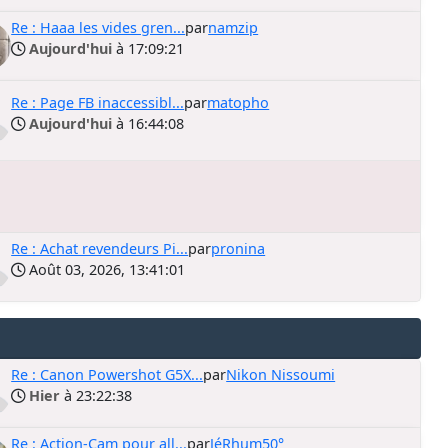
Re : Haaa les vides gren...
par
namzip
Aujourd'hui
à 17:09:21
Re : Page FB inaccessibl...
par
matopho
Aujourd'hui
à 16:44:08
Re : Achat revendeurs Pi...
par
pronina
Août 03, 2026, 13:41:01
Re : Canon Powershot G5X...
par
Nikon Nissoumi
Hier
à 23:22:38
Re : Action-Cam pour all...
par
JéRhum50°