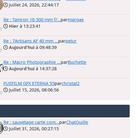
Juillet 24, 2026, 22:44:17
Re : Tamron 18-300 mm f/...
par
margae
Hier
à 13:23:41
Re : 7Artisans AF 40 mm ...
par
petur
Aujourd'hui
à 09:48:39
Re : Macro Photographie ...
par
Buchette
Aujourd'hui
à 14:37:28
FUJIFILM GFX ETERNA 55
par
christal2
Juillet 15, 2026, 08:06:56
Re : sauvetage carte com...
par
ChatOuille
Juillet 31, 2026, 00:27:15