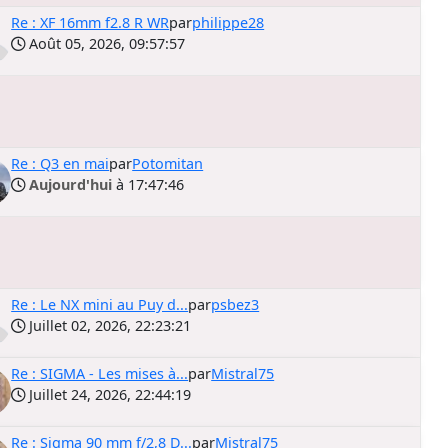
Re : XF 16mm f2.8 R WR
par
philippe28
Août 05, 2026, 09:57:57
Re : Q3 en mai
par
Potomitan
Aujourd'hui
à 17:47:46
Re : Le NX mini au Puy d...
par
psbez3
Juillet 02, 2026, 22:23:21
Re : SIGMA - Les mises à...
par
Mistral75
Juillet 24, 2026, 22:44:19
Re : Sigma 90 mm f/2,8 D...
par
Mistral75