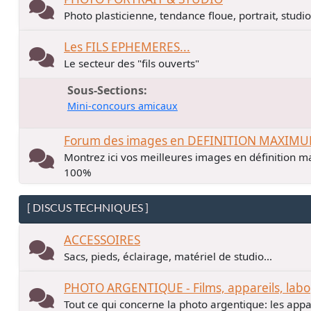
Photo plasticienne, tendance floue, portrait, studio.
Les FILS EPHEMERES...
Le secteur des "fils ouverts"
Sous-Sections
Mini-concours amicaux
Forum des images en DEFINITION MAXIM
Montrez ici vos meilleures images en définition ma
100%
[ DISCUS TECHNIQUES ]
ACCESSOIRES
Sacs, pieds, éclairage, matériel de studio...
PHOTO ARGENTIQUE - Films, appareils, labo
Tout ce qui concerne la photo argentique: les apparei