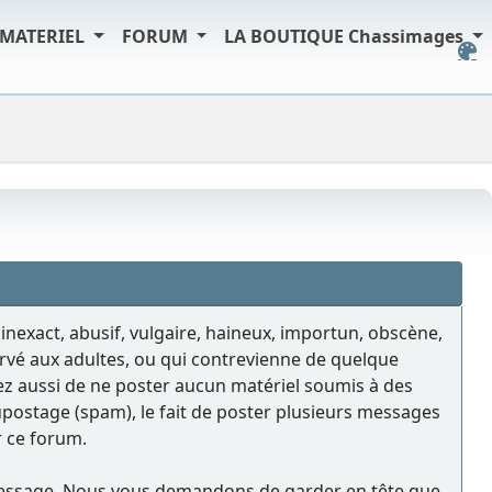
MATERIEL
FORUM
LA BOUTIQUE Chassimages
 inexact, abusif, vulgaire, haineux, importun, obscène,
ervé aux adultes, ou qui contrevienne de quelque
ptez aussi de ne poster aucun matériel soumis à des
llupostage (spam), le fait de poster plusieurs messages
ur ce forum.
ue message. Nous vous demandons de garder en tête que