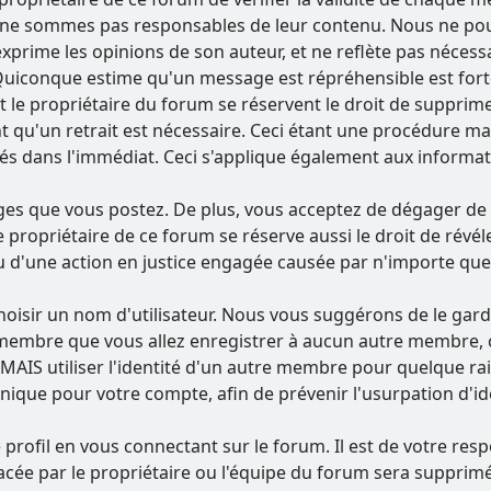
e sommes pas responsables de leur contenu. Nous ne pouvons
prime les opinions de son auteur, et ne reflète pas néces
m. Quiconque estime qu'un message est répréhensible est f
 le propriétaire du forum se réservent le droit de supprim
nt qu'un retrait est nécessaire. Ceci étant une procédure ma
és dans l'immédiat. Ceci s'applique également aux informa
s que vous postez. De plus, vous acceptez de dégager de t
 Le propriétaire de ce forum se réserve aussi le droit de révé
u d'une action en justice engagée causée par n'importe quell
e choisir un nom d'utilisateur. Nous vous suggérons de le ga
bre que vous allez enregistrer à aucun autre membre, cec
JAMAIS utiliser l'identité d'un autre membre pour quelque 
que pour votre compte, afin de prévenir l'usurpation d'ide
 profil en vous connectant sur le forum. Il est de votre re
lacée par le propriétaire ou l'équipe du forum sera supprim