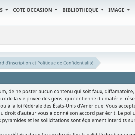
TS
COTE OCCASION
BIBLIOTHEQUE
IMAGE
d d'inscription et Politique de Confidentialité
rum, de ne poster aucun contenu qui soit faux, diffamatoire,
ux de la vie privée des gens, qui contienne du matériel rés
le ou à la loi fédérale des États-Unis d'Amérique. Vous acce
e du droit d'auteur vous a donné son accord par écrit. Le po
 les pyramides et les sollicitations sont également interdits s
le propriétaire de ce forum de vérifier la validité de chaq