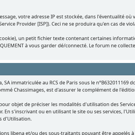
essage, votre adresse IP est stockée, dans l'éventualité où
Service Provider [ISP]). Ceci ne se produira qu'en cas de vio
okie), un petit fichier texte contenant certaines informat
NIQUEMENT à vous garder dé/connecté. Le forum ne collect
a, SA immatriculée au RCS de Paris sous le n°B632011169 dont l
nommé Chassimages, est d'assurer le complément de l'éditi
pour objet de préciser les modalités d'utilisation des Serv
. En s'inscrivant ou en utilisant le site ou ses services, l'Ut
d'Utilisation.
tions Jibena et/ou des sous-traitants pouvant être appelés 