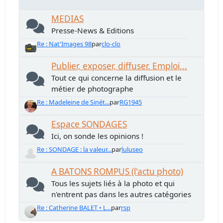
MEDIAS
Presse-News & Editions
Re : Nat'Images 98
par
clo-clo
Publier, exposer, diffuser. Emploi...
Tout ce qui concerne la diffusion et le
métier de photographe
Re : Madeleine de Sinét...
par
RG1945
Espace SONDAGES
Ici, on sonde les opinions !
Re : SONDAGE : la valeur...
par
luluseo
A BATONS ROMPUS (l'actu photo)
Tous les sujets liés à la photo et qui
n'entrent pas dans les autres catégories
Re : Catherine BALET • L...
par
rsp