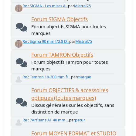
Re : SIGMA - Les mises à...
par
Mistral75
Forum SIGMA Objectifs
Forum objectifs SIGMA pour toutes
marques
Re : Sigma 90 mm f/2,8 D...
par
Mistral75
Forum TAMRON Objectifs
Forum objectifs Tamron pour toutes
marques
Re : Tamron 18-300 mm f/...
par
margae
Forum OBJECTIFS & accessoires
optiques (toutes marques)
Discus générales sur les objectifs, sans
distinction de marque
Re : 7Artisans AF 40 mm ...
par
petur
Forum MOYEN FORMAT et STUDIO