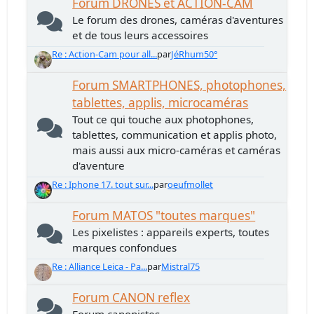
Forum DRONES et ACTION-CAM
Le forum des drones, caméras d'aventures
et de tous leurs accessoires
Re : Action-Cam pour all...
par
JéRhum50°
Forum SMARTPHONES, photophones,
tablettes, applis, microcaméras
Tout ce qui touche aux photophones,
tablettes, communication et applis photo,
mais aussi aux micro-caméras et caméras
d'aventure
Re : Iphone 17. tout sur...
par
oeufmollet
Forum MATOS "toutes marques"
Les pixelistes : appareils experts, toutes
marques confondues
Re : Alliance Leica - Pa...
par
Mistral75
Forum CANON reflex