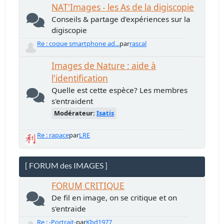
NAT'Images - les As de la digiscopie
Conseils & partage d'expériences sur la
digiscopie
Re : coque smartphone ad...
par
rascal
Images de Nature : aide à
l'identification
Quelle est cette espèce? Les membres
s'entraident
Modérateur:
Isatis
Re : rapace
par
LRE
[ FORUM des IMAGES ]
FORUM CRITIQUE
De fil en image, on se critique et on
s'entraide
Re : -Portrait-
par
Kbd1977