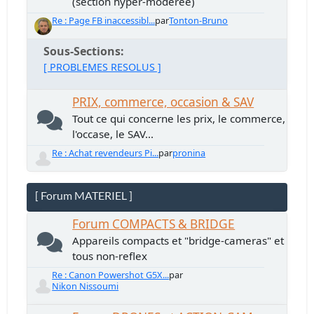
(section hyper-modérée)
Re : Page FB inaccessibl...
par
Tonton-Bruno
Sous-Sections
[ PROBLEMES RESOLUS ]
PRIX, commerce, occasion & SAV
Tout ce qui concerne les prix, le commerce,
l'occase, le SAV...
Re : Achat revendeurs Pi...
par
pronina
[ Forum MATERIEL ]
Forum COMPACTS & BRIDGE
Appareils compacts et "bridge-cameras" et
tous non-reflex
Re : Canon Powershot G5X...
par
Nikon Nissoumi