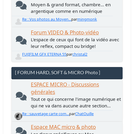
Moyen & grand format, chambre... en
argentique comme en numérique
Re : Vos photos au Moyen...
par
mingmonk
Forum VIDEO & Photo-vidéo
L'espace de ceux qui font de la vidéo avec
leur reflex, compact ou bridge!
FUJIFILM GFX ETERNA 55
par
christal2
[ FORUM HARD, SOFT & MICRO Photo ]
ESPACE MICRO - Discussions
générales
Tout ce qui concerne l'image numérique et
qui ne va dans aucune autre section...
Re : sauvetage carte com...
par
ChatOuille
Espace MAC micro & photo