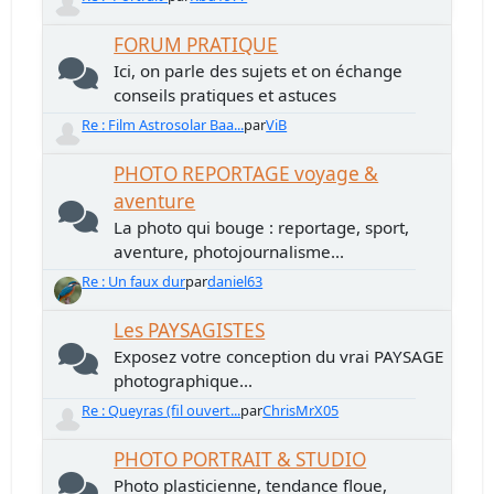
FORUM PRATIQUE
Ici, on parle des sujets et on échange
conseils pratiques et astuces
Re : Film Astrosolar Baa...
par
ViB
PHOTO REPORTAGE voyage &
aventure
La photo qui bouge : reportage, sport,
aventure, photojournalisme...
Re : Un faux dur
par
daniel63
Les PAYSAGISTES
Exposez votre conception du vrai PAYSAGE
photographique...
Re : Queyras (fil ouvert...
par
ChrisMrX05
PHOTO PORTRAIT & STUDIO
Photo plasticienne, tendance floue,