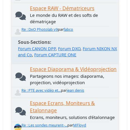
Espace RAW - Dématriceurs
Le monde du RAW et des softs de
dématriçage
Re : DxO Photolab v9
par
fabco
Sous-Sections
Forum CANON DPP
Forum DXO
Forum NIKON NX
and Co
Forum CAPTURE ONE
Espace Diaporama & Vidéoprojection
Partageons nos images: diaporama,
projection, vidéoprojection
Re : PTE avec vidéo et...
par
jean denis
Espace Ecrans, Moniteurs &
Etalonnage
Ecrans, moniteurs, solutions d'étalonnage
Re : Les sondes meurent-...
par
MFloyd