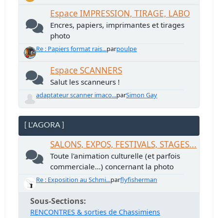
Espace IMPRESSION, TIRAGE, LABO
Encres, papiers, imprimantes et tirages
photo
Re : Papiers format rais...
par
poulpe
Espace SCANNERS
Salut les scanneurs !
adaptateur scanner imaco...
par
Simon Gay
[ L'AGORA ]
SALONS, EXPOS, FESTIVALS, STAGES...
Toute l'animation culturelle (et parfois
commerciale...) concernant la photo
Re : Exposition au Schmi...
par
flyfisherman
Sous-Sections
RENCONTRES & sorties de Chassimiens