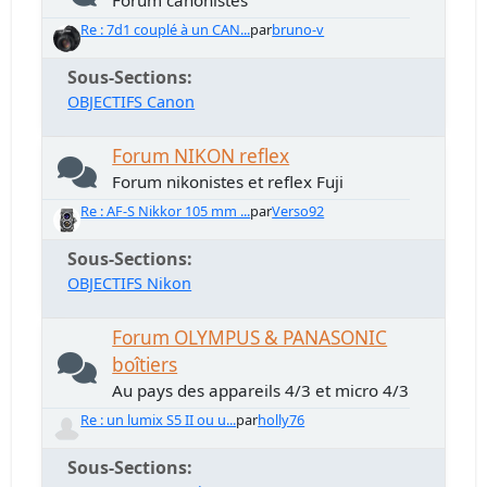
Forum canonistes
Re : 7d1 couplé à un CAN...
par
bruno-v
Sous-Sections
OBJECTIFS Canon
Forum NIKON reflex
Forum nikonistes et reflex Fuji
Re : AF-S Nikkor 105 mm ...
par
Verso92
Sous-Sections
OBJECTIFS Nikon
Forum OLYMPUS & PANASONIC
boîtiers
Au pays des appareils 4/3 et micro 4/3
Re : un lumix S5 II ou u...
par
holly76
Sous-Sections