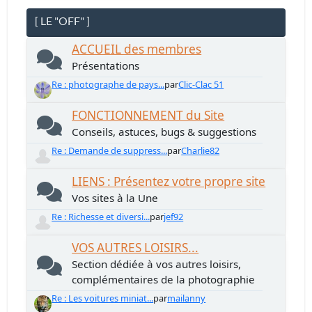
[ LE "OFF" ]
ACCUEIL des membres
Présentations
Re : photographe de pays...
par
Clic-Clac 51
FONCTIONNEMENT du Site
Conseils, astuces, bugs & suggestions
Re : Demande de suppress...
par
Charlie82
LIENS : Présentez votre propre site
Vos sites à la Une
Re : Richesse et diversi...
par
jef92
VOS AUTRES LOISIRS...
Section dédiée à vos autres loisirs,
complémentaires de la photographie
Re : Les voitures miniat...
par
mailanny