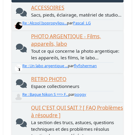
ACCESSOIRES
Sacs, pieds, éclairage, matériel de studio...
Re : Alcool Isopropyliqu...
par
Pascal_LG
PHOTO ARGENTIQUE - Films,
appareils, labo
Tout ce qui concerne la photo argentique:
les appareils, les films, le labo...
Re : Un labo argentique ...
par
flyfisherman
RETRO PHOTO
Espace collectionneurs
Re : Bague Nikon S ==> F...
par
poggy
QUI C'EST QUI SAIT ? [ FAQ Problèmes
à résoudre ]
La section des trucs, astuces, questions
techniques et des problèmes résolus