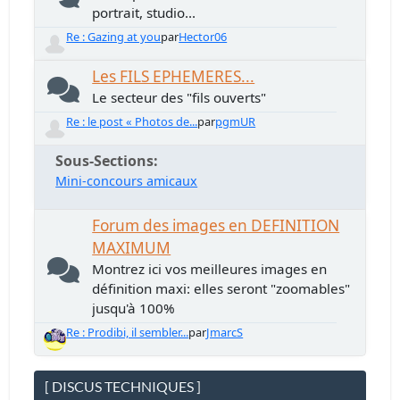
portrait, studio...
Re : Gazing at you
par
Hector06
Les FILS EPHEMERES...
Le secteur des "fils ouverts"
Re : le post « Photos de...
par
pgmUR
Sous-Sections
Mini-concours amicaux
Forum des images en DEFINITION
MAXIMUM
Montrez ici vos meilleures images en
définition maxi: elles seront "zoomables"
jusqu'à 100%
Re : Prodibi, il sembler...
par
JmarcS
[ DISCUS TECHNIQUES ]