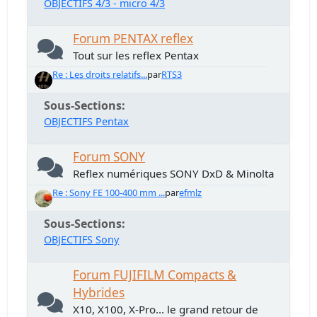
OBJECTIFS 4/3 - micro 4/3
Forum PENTAX reflex
Tout sur les reflex Pentax
Re : Les droits relatifs...
par
RTS3
Sous-Sections
OBJECTIFS Pentax
Forum SONY
Reflex numériques SONY DxD & Minolta
Re : Sony FE 100-400 mm ...
par
efmlz
Sous-Sections
OBJECTIFS Sony
Forum FUJIFILM Compacts &
Hybrides
X10, X100, X-Pro... le grand retour de