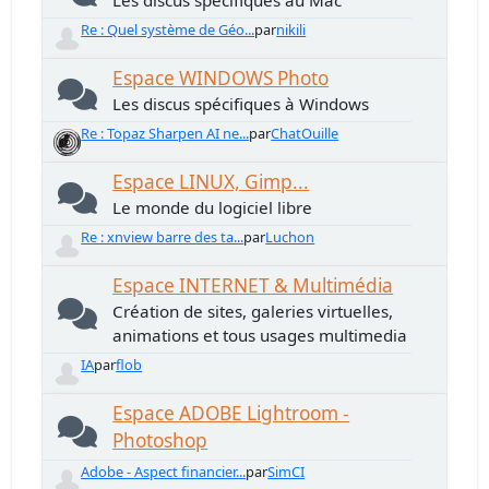
Les discus spécifiques au Mac
Re : Quel système de Géo...
par
nikili
Espace WINDOWS Photo
Les discus spécifiques à Windows
Re : Topaz Sharpen AI ne...
par
ChatOuille
Espace LINUX, Gimp...
Le monde du logiciel libre
Re : xnview barre des ta...
par
Luchon
Espace INTERNET & Multimédia
Création de sites, galeries virtuelles,
animations et tous usages multimedia
IA
par
flob
Espace ADOBE Lightroom -
Photoshop
Adobe - Aspect financier...
par
SimCI