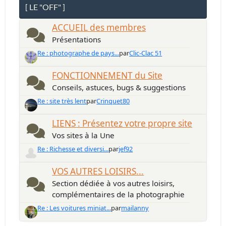
[ LE "OFF" ]
ACCUEIL des membres
Présentations
Re : photographe de pays...
par
Clic-Clac 51
FONCTIONNEMENT du Site
Conseils, astuces, bugs & suggestions
Re : site très lent
par
Crinquet80
LIENS : Présentez votre propre site
Vos sites à la Une
Re : Richesse et diversi...
par
jef92
VOS AUTRES LOISIRS...
Section dédiée à vos autres loisirs,
complémentaires de la photographie
Re : Les voitures miniat...
par
mailanny