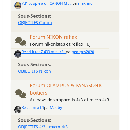
7d1 couplé à un CANON Mu...
par
makhno
Sous-Sections
OBJECTIFS Canon
Forum NIKON reflex
Forum nikonistes et reflex Fuji
Re : Nikkor Z 400 mm f/2...
par
georges2020
Sous-Sections
OBJECTIFS Nikon
Forum OLYMPUS & PANASONIC
boîtiers
Au pays des appareils 4/3 et micro 4/3
Re : Lumix L1
par
Maoby
Sous-Sections
OBJECTIFS 4/3 - micro 4/3