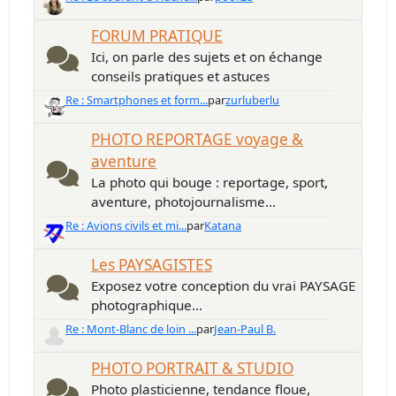
FORUM PRATIQUE
Ici, on parle des sujets et on échange
conseils pratiques et astuces
Re : Smartphones et form...
par
zurluberlu
PHOTO REPORTAGE voyage &
aventure
La photo qui bouge : reportage, sport,
aventure, photojournalisme...
Re : Avions civils et mi...
par
Katana
Les PAYSAGISTES
Exposez votre conception du vrai PAYSAGE
photographique...
Re : Mont-Blanc de loin ...
par
Jean-Paul B.
PHOTO PORTRAIT & STUDIO
Photo plasticienne, tendance floue,