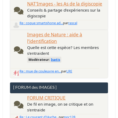
NAT'Images - les As de la digiscopie
Conseils & partage d'expériences sur la
digiscopie
Re : coque smartphone ad...
par
rascal
Images de Nature : aide à
l'identification
Quelle est cette espèce? Les membres
s'entraident
Modérateur:
Isatis
Re : mue de couleuvre en...
par
LRE
[ FORUM des IMAGES ]
FORUM CRITIQUE
De fil en image, on se critique et on
s'entraide
Re : Le courant d'Huche...
par
poc128