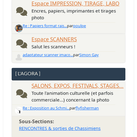
Espace IMPRESSION, TIRAGE, LABO
Encres, papiers, imprimantes et tirages
photo
Re : Papiers format rais...
par
poulpe
Espace SCANNERS
Salut les scanneurs !
adaptateur scanner imaco...
par
Simon Gay
[ L'AGORA ]
SALONS, EXPOS, FESTIVALS, STAGES...
Toute l'animation culturelle (et parfois
commerciale...) concernant la photo
Re : Exposition au Schmi...
par
flyfisherman
Sous-Sections
RENCONTRES & sorties de Chassimiens