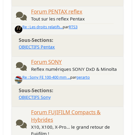
Forum PENTAX reflex
Tout sur les reflex Pentax
Re : Les droits relatifs...
par
RTS3
Sous-Sections
OBJECTIFS Pentax
Forum SONY
Reflex numériques SONY DxD & Minolta
Re : Sony FE 100-400 mm ...
par
gerarto
Sous-Sections
OBJECTIFS Sony
Forum FUJIFILM Compacts &
Hybrides
X10, X100, X-Pro... le grand retour de
Fujifilm !