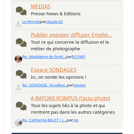
MEDIAS
Presse-News & Editions
Le Monde
par
claude 92
Publier, exposer, diffuser. Emploi...
Tout ce qui concerne la diffusion et le
métier de photographe
Re : Madeleine de Sinét...
par
RG1945
Espace SONDAGES
Ici, on sonde les opinions !
Re : SONDAGE : la valeur...
par
luluseo
A BATONS ROMPUS (l'actu photo)
Tous les sujets liés à la photo et qui
n'entrent pas dans les autres catégories
Re : Catherine BALET • L...
par
rsp