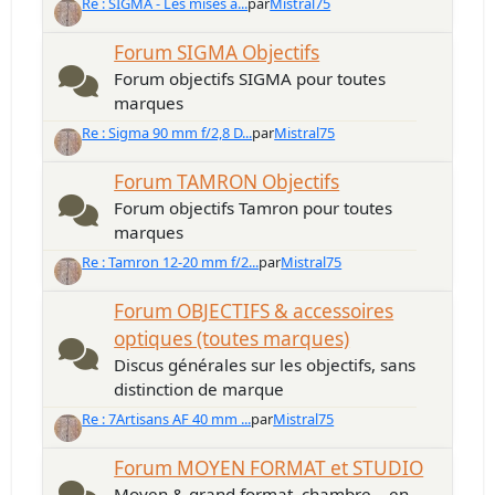
Re : SIGMA - Les mises à...
par
Mistral75
Forum SIGMA Objectifs
Forum objectifs SIGMA pour toutes
marques
Re : Sigma 90 mm f/2,8 D...
par
Mistral75
Forum TAMRON Objectifs
Forum objectifs Tamron pour toutes
marques
Re : Tamron 12-20 mm f/2...
par
Mistral75
Forum OBJECTIFS & accessoires
optiques (toutes marques)
Discus générales sur les objectifs, sans
distinction de marque
Re : 7Artisans AF 40 mm ...
par
Mistral75
Forum MOYEN FORMAT et STUDIO
Moyen & grand format, chambre... en