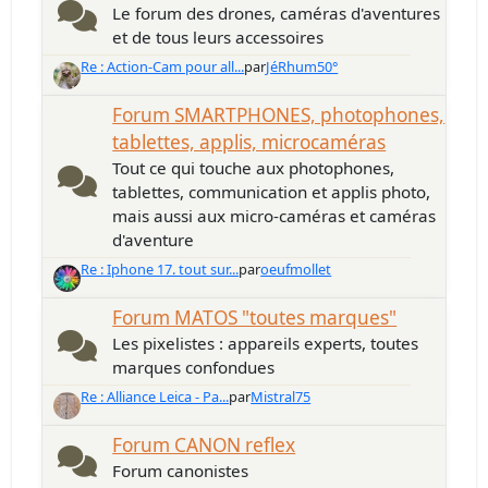
Le forum des drones, caméras d'aventures
et de tous leurs accessoires
Re : Action-Cam pour all...
par
JéRhum50°
Forum SMARTPHONES, photophones,
tablettes, applis, microcaméras
Tout ce qui touche aux photophones,
tablettes, communication et applis photo,
mais aussi aux micro-caméras et caméras
d'aventure
Re : Iphone 17. tout sur...
par
oeufmollet
Forum MATOS "toutes marques"
Les pixelistes : appareils experts, toutes
marques confondues
Re : Alliance Leica - Pa...
par
Mistral75
Forum CANON reflex
Forum canonistes