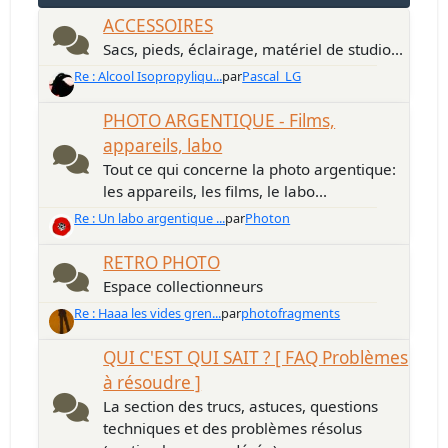
ACCESSOIRES
Sacs, pieds, éclairage, matériel de studio...
Re : Alcool Isopropyliqu...
par
Pascal_LG
PHOTO ARGENTIQUE - Films,
appareils, labo
Tout ce qui concerne la photo argentique:
les appareils, les films, le labo...
Re : Un labo argentique ...
par
Photon
RETRO PHOTO
Espace collectionneurs
Re : Haaa les vides gren...
par
photofragments
QUI C'EST QUI SAIT ? [ FAQ Problèmes
à résoudre ]
La section des trucs, astuces, questions
techniques et des problèmes résolus