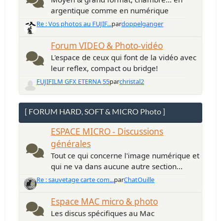
argentique comme en numérique
Re : Vos photos au FUJIF...
par
doppelganger
Forum VIDEO & Photo-vidéo
L'espace de ceux qui font de la vidéo avec
leur reflex, compact ou bridge!
FUJIFILM GFX ETERNA 55
par
christal2
[ FORUM HARD, SOFT & MICRO Photo ]
ESPACE MICRO - Discussions
générales
Tout ce qui concerne l'image numérique et
qui ne va dans aucune autre section...
Re : sauvetage carte com...
par
ChatOuille
Espace MAC micro & photo
Les discus spécifiques au Mac