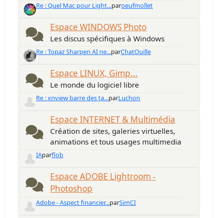
Re : Quel Mac pour Light...
par
oeufmollet
Espace WINDOWS Photo
Les discus spécifiques à Windows
Re : Topaz Sharpen AI ne...
par
ChatOuille
Espace LINUX, Gimp...
Le monde du logiciel libre
Re : xnview barre des ta...
par
Luchon
Espace INTERNET & Multimédia
Création de sites, galeries virtuelles,
animations et tous usages multimedia
IA
par
flob
Espace ADOBE Lightroom -
Photoshop
Adobe - Aspect financier...
par
SimCI