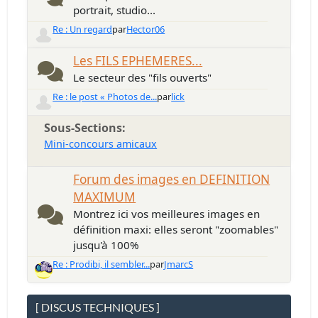
portrait, studio...
Re : Un regard
par
Hector06
Les FILS EPHEMERES...
Le secteur des "fils ouverts"
Re : le post « Photos de...
par
lick
Sous-Sections
Mini-concours amicaux
Forum des images en DEFINITION
MAXIMUM
Montrez ici vos meilleures images en
définition maxi: elles seront "zoomables"
jusqu'à 100%
Re : Prodibi, il sembler...
par
JmarcS
[ DISCUS TECHNIQUES ]