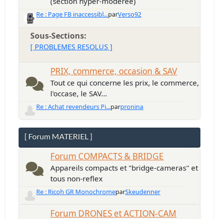
(section hyper-modérée)
Re : Page FB inaccessibl...
par
Verso92
Sous-Sections
[ PROBLEMES RESOLUS ]
PRIX, commerce, occasion & SAV
Tout ce qui concerne les prix, le commerce,
l'occase, le SAV...
Re : Achat revendeurs Pi...
par
pronina
[ Forum MATERIEL ]
Forum COMPACTS & BRIDGE
Appareils compacts et "bridge-cameras" et
tous non-reflex
Re : Ricoh GR Monochrome
par
Skeudenner
Forum DRONES et ACTION-CAM