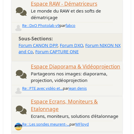
Espace RAW - Dématriceurs
Le monde du RAW et des softs de
dématriçage
Re : DxO Photolab v9
par
fabco
Sous-Sections
Forum CANON DPP
Forum DXO
Forum NIKON NX
and Co
Forum CAPTURE ONE
Espace Diaporama & Vidéoprojection
Partageons nos images: diaporama,
projection, vidéoprojection
Re : PTE avec vidéo et...
par
jean denis
Espace Ecrans, Moniteurs &
Etalonnage
Ecrans, moniteurs, solutions d'étalonnage
Re : Les sondes meurent-...
par
MFloyd