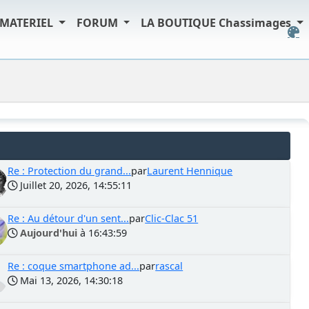
MATERIEL
FORUM
LA BOUTIQUE Chassimages
Re : Protection du grand...
par
Laurent Hennique
Juillet 20, 2026, 14:55:11
Re : Au détour d'un sent...
par
Clic-Clac 51
Aujourd'hui
à 16:43:59
Re : coque smartphone ad...
par
rascal
Mai 13, 2026, 14:30:18