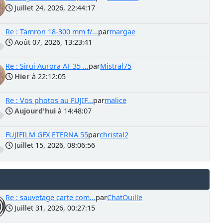
Juillet 24, 2026, 22:44:17
Re : Tamron 18-300 mm f/...
par
margae
Août 07, 2026, 13:23:41
Re : Sirui Aurora AF 35 ...
par
Mistral75
Hier
à 22:12:05
Re : Vos photos au FUJIF...
par
malice
Aujourd'hui
à 14:48:07
FUJIFILM GFX ETERNA 55
par
christal2
Juillet 15, 2026, 08:06:56
Re : sauvetage carte com...
par
ChatOuille
Juillet 31, 2026, 00:27:15