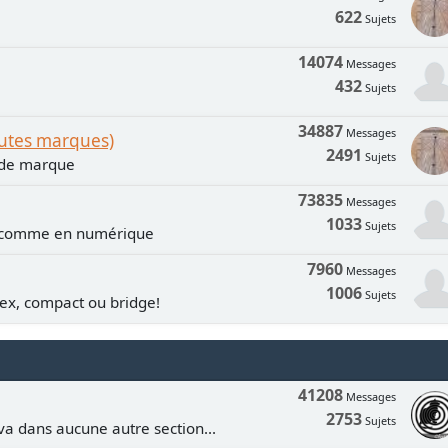
622
Sujets
14074
Messages
432
Sujets
34887
Messages
outes marques)
2491
Sujets
n de marque
73835
Messages
1033
Sujets
e comme en numérique
7960
Messages
1006
Sujets
lex, compact ou bridge!
41208
Messages
2753
Sujets
va dans aucune autre section...