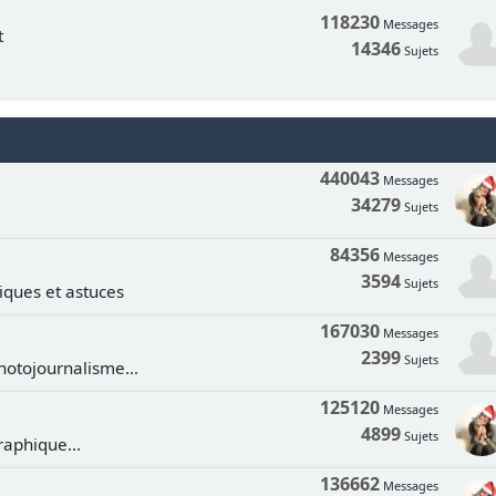
118230
Messages
t
14346
Sujets
440043
Messages
34279
Sujets
84356
Messages
3594
Sujets
tiques et astuces
167030
Messages
2399
Sujets
hotojournalisme...
125120
Messages
4899
Sujets
aphique...
136662
Messages