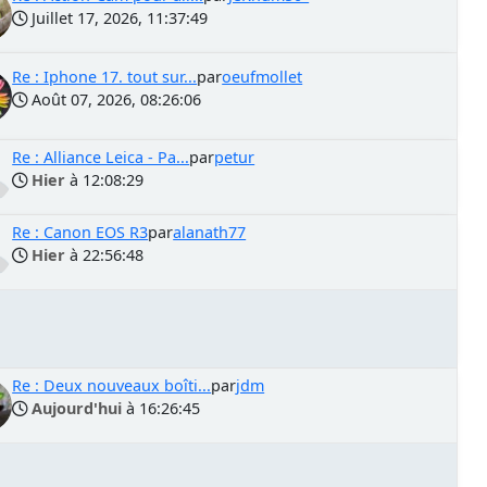
Juillet 17, 2026, 11:37:49
Re : Iphone 17. tout sur...
par
oeufmollet
Août 07, 2026, 08:26:06
Re : Alliance Leica - Pa...
par
petur
Hier
à 12:08:29
Re : Canon EOS R3
par
alanath77
Hier
à 22:56:48
Re : Deux nouveaux boîti...
par
jdm
Aujourd'hui
à 16:26:45