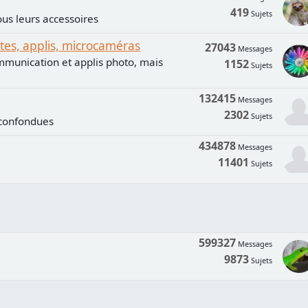
419
Sujets
us leurs accessoires
s, applis, microcaméras
27043
Messages
mmunication et applis photo, mais
1152
Sujets
132415
Messages
2302
Sujets
 confondues
434878
Messages
11401
Sujets
599327
Messages
9873
Sujets