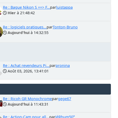
Re : Bague Nikon S ==> F...
par
luistappa
Hier
à 21:48:42
Re : logiciels pratiques...
par
Tonton-Bruno
Aujourd'hui
à 14:32:55
Re : Achat revendeurs Pi...
par
pronina
Août 03, 2026, 13:41:01
Re : Ricoh GR Monochrome
par
gege67
Aujourd'hui
à 11:43:31
Re : Action-Cam pour all...
par
JéRhum50°