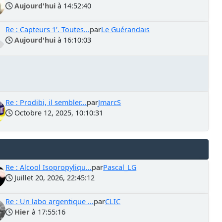
Aujourd'hui
à 14:52:40
Re : Capteurs 1’. Toutes...
par
Le Guérandais
Aujourd'hui
à 16:10:03
Re : Prodibi, il sembler...
par
JmarcS
Octobre 12, 2025, 10:10:31
Re : Alcool Isopropyliqu...
par
Pascal_LG
Juillet 20, 2026, 22:45:12
Re : Un labo argentique ...
par
CLIC
Hier
à 17:55:16