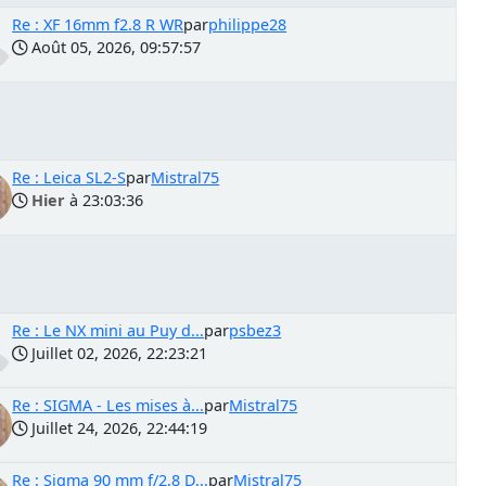
Re : XF 16mm f2.8 R WR
par
philippe28
Août 05, 2026, 09:57:57
Re : Leica SL2-S
par
Mistral75
Hier
à 23:03:36
Re : Le NX mini au Puy d...
par
psbez3
Juillet 02, 2026, 22:23:21
Re : SIGMA - Les mises à...
par
Mistral75
Juillet 24, 2026, 22:44:19
Re : Sigma 90 mm f/2,8 D...
par
Mistral75