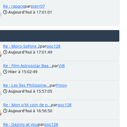
Re : rapace
par
pierr07
Aujourd'hui
à 17:01:01
Re : Moro-Sphinx 2
par
poc128
Aujourd'hui
à 17:01:49
Re : Film Astrosolar Baa...
par
ViB
Hier
à 15:02:49
Re : Les îles Philippine...
par
Pinoy
Aujourd'hui
à 15:57:05
Re : Mon p'tit coin de p...
par
poc128
Aujourd'hui
à 16:56:50
Re : Gazing at you
par
poc128