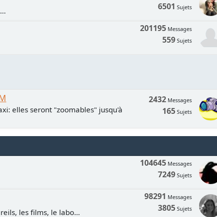
6501
Sujets
..
201195
Messages
559
Sujets
UM
2432
Messages
xi: elles seront "zoomables" jusqu'à
165
Sujets
104645
Messages
7249
Sujets
98291
Messages
3805
Sujets
ls, les films, le labo...