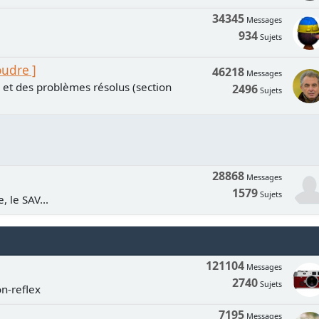
34345
Messages
934
Sujets
oudre ]
46218
Messages
s et des problèmes résolus (section
2496
Sujets
28868
Messages
1579
Sujets
, le SAV...
121104
Messages
2740
Sujets
n-reflex
7195
Messages