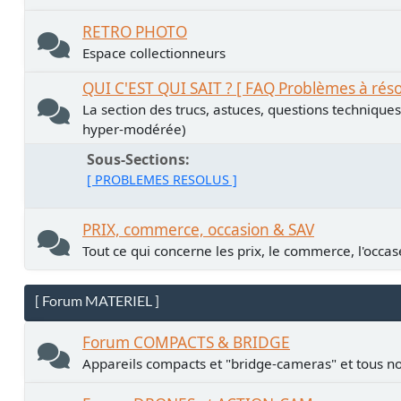
RETRO PHOTO
Espace collectionneurs
QUI C'EST QUI SAIT ? [ FAQ Problèmes à rés
La section des trucs, astuces, questions technique
hyper-modérée)
Sous-Sections
[ PROBLEMES RESOLUS ]
PRIX, commerce, occasion & SAV
Tout ce qui concerne les prix, le commerce, l'occase
[ Forum MATERIEL ]
Forum COMPACTS & BRIDGE
Appareils compacts et "bridge-cameras" et tous no