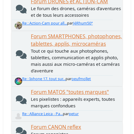
Forum DRONES et ACTION-CAM
Le forum des drones, caméras d'aventures
et de tous leurs accessoires
Re : Action-Cam pour all...
par
JéRhum50°
Forum SMARTPHONES, photophones,
tablettes, applis, microcaméras
Tout ce qui touche aux photophones,
tablettes, communication et applis photo,
mais aussi aux micro-caméras et caméras
d'aventure
Re : Iphone 17. tout sur...
par
oeufmollet
Forum MATOS "toutes marques"
Les pixelistes : appareils experts, toutes
marques confondues
Re : Alliance Leica - Pa...
par
petur
Forum CANON reflex