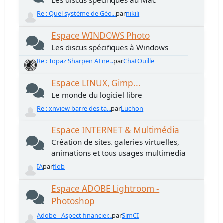
Les discus spécifiques au Mac
Re : Quel système de Géo...
par
nikili
Espace WINDOWS Photo
Les discus spécifiques à Windows
Re : Topaz Sharpen AI ne...
par
ChatOuille
Espace LINUX, Gimp...
Le monde du logiciel libre
Re : xnview barre des ta...
par
Luchon
Espace INTERNET & Multimédia
Création de sites, galeries virtuelles,
animations et tous usages multimedia
IA
par
flob
Espace ADOBE Lightroom -
Photoshop
Adobe - Aspect financier...
par
SimCI