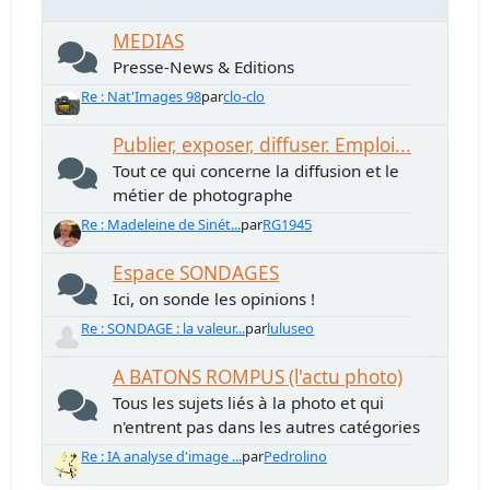
MEDIAS
Presse-News & Editions
Re : Nat'Images 98
par
clo-clo
Publier, exposer, diffuser. Emploi...
Tout ce qui concerne la diffusion et le
métier de photographe
Re : Madeleine de Sinét...
par
RG1945
Espace SONDAGES
Ici, on sonde les opinions !
Re : SONDAGE : la valeur...
par
luluseo
A BATONS ROMPUS (l'actu photo)
Tous les sujets liés à la photo et qui
n'entrent pas dans les autres catégories
Re : IA analyse d'image ...
par
Pedrolino