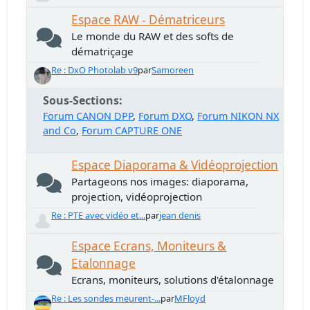
Espace RAW - Dématriceurs
Le monde du RAW et des softs de
dématriçage
Re : DxO Photolab v9
par
Samoreen
Sous-Sections
Forum CANON DPP
Forum DXO
Forum NIKON NX
and Co
Forum CAPTURE ONE
Espace Diaporama & Vidéoprojection
Partageons nos images: diaporama,
projection, vidéoprojection
Re : PTE avec vidéo et...
par
jean denis
Espace Ecrans, Moniteurs &
Etalonnage
Ecrans, moniteurs, solutions d'étalonnage
Re : Les sondes meurent-...
par
MFloyd