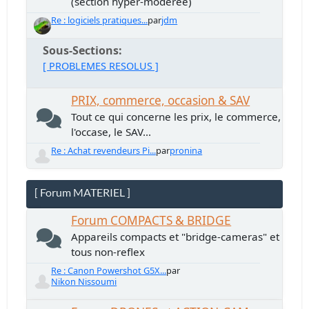
(section hyper-modérée)
Re : logiciels pratiques...
par
jdm
Sous-Sections
[ PROBLEMES RESOLUS ]
PRIX, commerce, occasion & SAV
Tout ce qui concerne les prix, le commerce,
l'occase, le SAV...
Re : Achat revendeurs Pi...
par
pronina
[ Forum MATERIEL ]
Forum COMPACTS & BRIDGE
Appareils compacts et "bridge-cameras" et
tous non-reflex
Re : Canon Powershot G5X...
par
Nikon Nissoumi