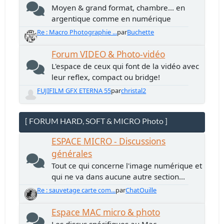
Moyen & grand format, chambre... en
argentique comme en numérique
Re : Macro Photographie ...
par
Buchette
Forum VIDEO & Photo-vidéo
L'espace de ceux qui font de la vidéo avec
leur reflex, compact ou bridge!
FUJIFILM GFX ETERNA 55
par
christal2
[ FORUM HARD, SOFT & MICRO Photo ]
ESPACE MICRO - Discussions
générales
Tout ce qui concerne l'image numérique et
qui ne va dans aucune autre section...
Re : sauvetage carte com...
par
ChatOuille
Espace MAC micro & photo