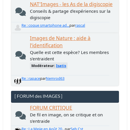
NAT'Images - les As de la digiscopie
Conseils & partage d'expériences sur la
digiscopie
Re : coque smartphone ad...
par
rascal
Images de Nature : aide à
l'identification
Quelle est cette espèce? Les membres
s'entraident
Modérateur:
Isatis
Re : rapace
par
Nemrod63
[ FORUM des IMAGES ]
FORUM CRITIQUE
De fil en image, on se critique et on
s'entraide
Re : La Meije en Août 20...
par
Seb Cst