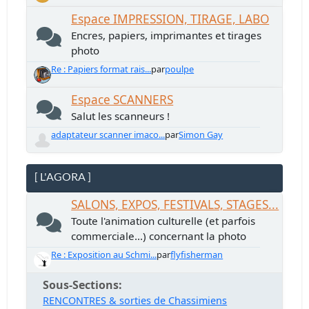
Espace IMPRESSION, TIRAGE, LABO
Encres, papiers, imprimantes et tirages
photo
Re : Papiers format rais...
par
poulpe
Espace SCANNERS
Salut les scanneurs !
adaptateur scanner imaco...
par
Simon Gay
[ L'AGORA ]
SALONS, EXPOS, FESTIVALS, STAGES...
Toute l'animation culturelle (et parfois
commerciale...) concernant la photo
Re : Exposition au Schmi...
par
flyfisherman
Sous-Sections
RENCONTRES & sorties de Chassimiens