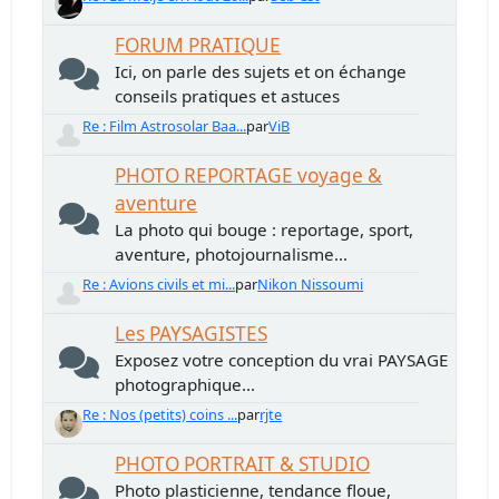
FORUM PRATIQUE
Ici, on parle des sujets et on échange
conseils pratiques et astuces
Re : Film Astrosolar Baa...
par
ViB
PHOTO REPORTAGE voyage &
aventure
La photo qui bouge : reportage, sport,
aventure, photojournalisme...
Re : Avions civils et mi...
par
Nikon Nissoumi
Les PAYSAGISTES
Exposez votre conception du vrai PAYSAGE
photographique...
Re : Nos (petits) coins ...
par
rjte
PHOTO PORTRAIT & STUDIO
Photo plasticienne, tendance floue,