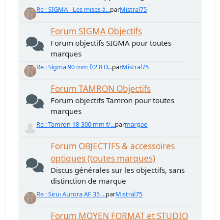
Re : SIGMA - Les mises à...
par
Mistral75
Forum SIGMA Objectifs
Forum objectifs SIGMA pour toutes
marques
Re : Sigma 90 mm f/2,8 D...
par
Mistral75
Forum TAMRON Objectifs
Forum objectifs Tamron pour toutes
marques
Re : Tamron 18-300 mm f/...
par
margae
Forum OBJECTIFS & accessoires
optiques (toutes marques)
Discus générales sur les objectifs, sans
distinction de marque
Re : Sirui Aurora AF 35 ...
par
Mistral75
Forum MOYEN FORMAT et STUDIO