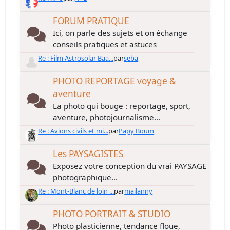
FORUM PRATIQUE
Ici, on parle des sujets et on échange
conseils pratiques et astuces
Re : Film Astrosolar Baa...
par
seba
PHOTO REPORTAGE voyage &
aventure
La photo qui bouge : reportage, sport,
aventure, photojournalisme...
Re : Avions civils et mi...
par
Papy Boum
Les PAYSAGISTES
Exposez votre conception du vrai PAYSAGE
photographique...
Re : Mont-Blanc de loin ...
par
mailanny
PHOTO PORTRAIT & STUDIO
Photo plasticienne, tendance floue,