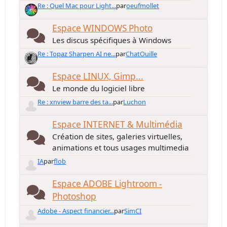
Re : Quel Mac pour Light...
par
oeufmollet
Espace WINDOWS Photo
Les discus spécifiques à Windows
Re : Topaz Sharpen AI ne...
par
ChatOuille
Espace LINUX, Gimp...
Le monde du logiciel libre
Re : xnview barre des ta...
par
Luchon
Espace INTERNET & Multimédia
Création de sites, galeries virtuelles,
animations et tous usages multimedia
IA
par
flob
Espace ADOBE Lightroom -
Photoshop
Adobe - Aspect financier...
par
SimCI