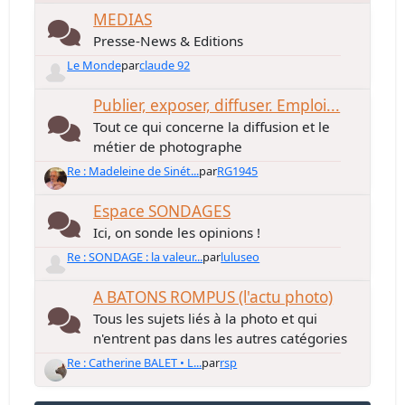
MEDIAS
Presse-News & Editions
Le Monde
par
claude 92
Publier, exposer, diffuser. Emploi...
Tout ce qui concerne la diffusion et le
métier de photographe
Re : Madeleine de Sinét...
par
RG1945
Espace SONDAGES
Ici, on sonde les opinions !
Re : SONDAGE : la valeur...
par
luluseo
A BATONS ROMPUS (l'actu photo)
Tous les sujets liés à la photo et qui
n'entrent pas dans les autres catégories
Re : Catherine BALET • L...
par
rsp