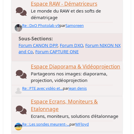
Espace RAW - Dématriceurs
Le monde du RAW et des softs de
dématriçage
Re : DxO Photolab v9
par
Samoreen
Sous-Sections
Forum CANON DPP
Forum DXO
Forum NIKON NX
and Co
Forum CAPTURE ONE
Espace Diaporama & Vidéoprojection
Partageons nos images: diaporama,
projection, vidéoprojection
Re : PTE avec vidéo et...
par
jean denis
Espace Ecrans, Moniteurs &
Etalonnage
Ecrans, moniteurs, solutions d'étalonnage
Re : Les sondes meurent-...
par
MFloyd