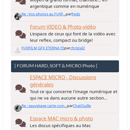
argentique comme en numérique
Re : Vos photos au FUJIF...
par
fredz
Forum VIDEO & Photo-vidéo
L'espace de ceux qui font de la vidéo avec
leur reflex, compact ou bridge!
FUJIFILM GFX ETERNA 55
par
christal2
[ FORUM HARD, SOFT & MICRO Photo ]
ESPACE MICRO - Discussions
générales
Tout ce qui concerne l'image numérique et
qui ne va dans aucune autre section...
Re : sauvetage carte com...
par
ChatOuille
Espace MAC micro & photo
Les discus spécifiques au Mac