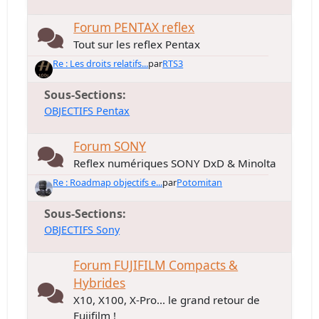
Forum PENTAX reflex
Tout sur les reflex Pentax
Re : Les droits relatifs...
par
RTS3
Sous-Sections
OBJECTIFS Pentax
Forum SONY
Reflex numériques SONY DxD & Minolta
Re : Roadmap objectifs e...
par
Potomitan
Sous-Sections
OBJECTIFS Sony
Forum FUJIFILM Compacts &
Hybrides
X10, X100, X-Pro... le grand retour de
Fujifilm !