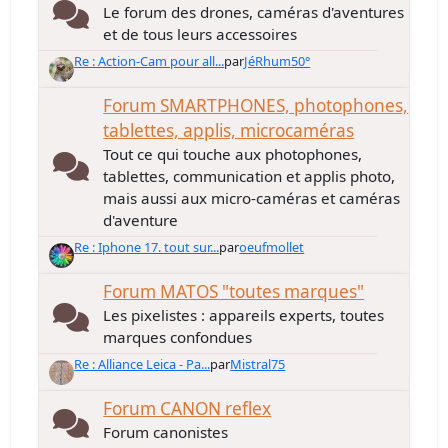
Le forum des drones, caméras d'aventures
et de tous leurs accessoires
Re : Action-Cam pour all...
par
JéRhum50°
Forum SMARTPHONES, photophones,
tablettes, applis, microcaméras
Tout ce qui touche aux photophones,
tablettes, communication et applis photo,
mais aussi aux micro-caméras et caméras
d'aventure
Re : Iphone 17. tout sur...
par
oeufmollet
Forum MATOS "toutes marques"
Les pixelistes : appareils experts, toutes
marques confondues
Re : Alliance Leica - Pa...
par
Mistral75
Forum CANON reflex
Forum canonistes