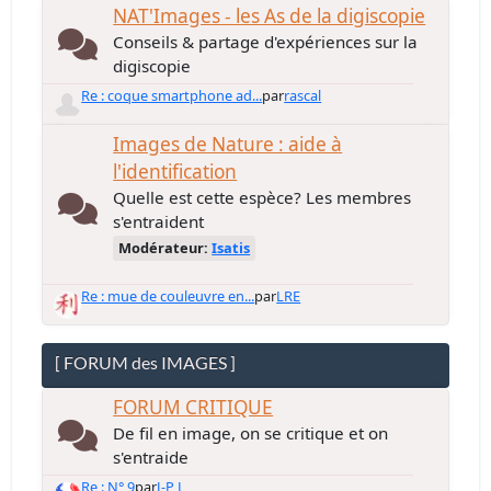
NAT'Images - les As de la digiscopie
Conseils & partage d'expériences sur la
digiscopie
Re : coque smartphone ad...
par
rascal
Images de Nature : aide à
l'identification
Quelle est cette espèce? Les membres
s'entraident
Modérateur:
Isatis
Re : mue de couleuvre en...
par
LRE
[ FORUM des IMAGES ]
FORUM CRITIQUE
De fil en image, on se critique et on
s'entraide
Re : N° 9
par
J-P L