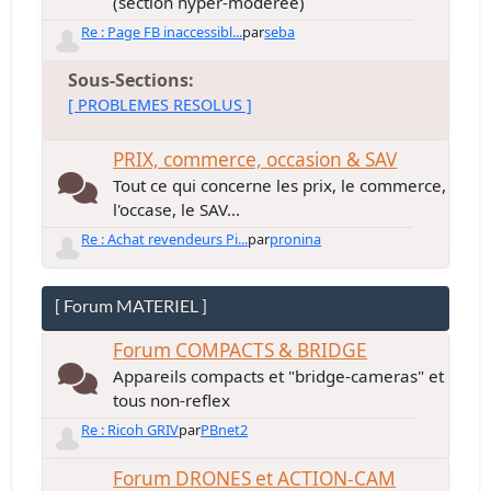
(section hyper-modérée)
Re : Page FB inaccessibl...
par
seba
Sous-Sections
[ PROBLEMES RESOLUS ]
PRIX, commerce, occasion & SAV
Tout ce qui concerne les prix, le commerce,
l'occase, le SAV...
Re : Achat revendeurs Pi...
par
pronina
[ Forum MATERIEL ]
Forum COMPACTS & BRIDGE
Appareils compacts et "bridge-cameras" et
tous non-reflex
Re : Ricoh GRIV
par
PBnet2
Forum DRONES et ACTION-CAM