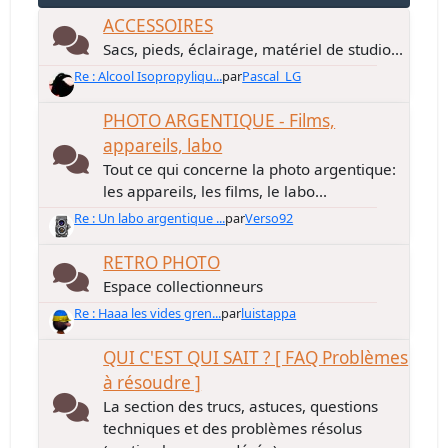
ACCESSOIRES
Sacs, pieds, éclairage, matériel de studio...
Re : Alcool Isopropyliqu...
par
Pascal_LG
PHOTO ARGENTIQUE - Films,
appareils, labo
Tout ce qui concerne la photo argentique:
les appareils, les films, le labo...
Re : Un labo argentique ...
par
Verso92
RETRO PHOTO
Espace collectionneurs
Re : Haaa les vides gren...
par
luistappa
QUI C'EST QUI SAIT ? [ FAQ Problèmes
à résoudre ]
La section des trucs, astuces, questions
techniques et des problèmes résolus