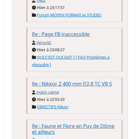
fredz
Hier
à 23:17:57
Forum MOYEN FORMAT et STUDIO
Re : Page FB inaccessible
Verso92
Hier
à 23:08:27
QUI C'EST QUI SAIT ? [ FAQ Problèmes à
résoudre ]
Re : Nikkor Z 400 mm f/2,8 TC VR S
matin calme
Hier
à 22:55:33
OBJECTIFS Nikon
Re : Faune et Flore en Puy de Dôme
et ailleurs