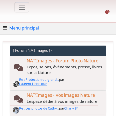
Menu principal
[ Forum NATimages ] -
NAT'Images - Forum Photo Nature
Expos, salons, événements, presse, livres...
sur la Nature
Re : Protection du grand...
par
Laurent Hennique
NAT'Images - Vos images Nature
L'espace dédié à vos images de nature
Re : Les photos de Cathy...
par
Charly 84