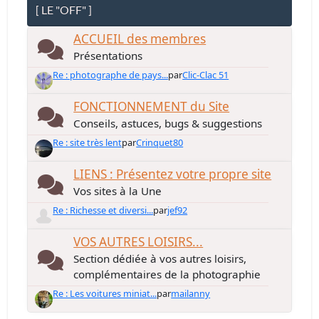
[ LE "OFF" ]
ACCUEIL des membres
Présentations
Re : photographe de pays...
par
Clic-Clac 51
FONCTIONNEMENT du Site
Conseils, astuces, bugs & suggestions
Re : site très lent
par
Crinquet80
LIENS : Présentez votre propre site
Vos sites à la Une
Re : Richesse et diversi...
par
jef92
VOS AUTRES LOISIRS...
Section dédiée à vos autres loisirs,
complémentaires de la photographie
Re : Les voitures miniat...
par
mailanny