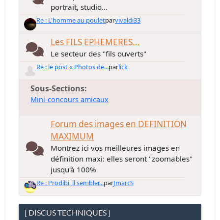
portrait, studio...
Re : L'homme au poulet
par
vivaldi33
Les FILS EPHEMERES...
Le secteur des "fils ouverts"
Re : le post « Photos de...
par
lick
Sous-Sections
Mini-concours amicaux
Forum des images en DEFINITION
MAXIMUM
Montrez ici vos meilleures images en
définition maxi: elles seront "zoomables"
jusqu'à 100%
Re : Prodibi, il sembler...
par
JmarcS
[ DISCUS TECHNIQUES ]