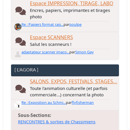
Espace IMPRESSION, TIRAGE, LABO
Encres, papiers, imprimantes et tirages
photo
Re : Papiers format rais...
par
poulpe
Espace SCANNERS
Salut les scanneurs !
adaptateur scanner imaco...
par
Simon Gay
[ L'AGORA ]
SALONS, EXPOS, FESTIVALS, STAGES...
Toute l'animation culturelle (et parfois
commerciale...) concernant la photo
Re : Exposition au Schmi...
par
flyfisherman
Sous-Sections
RENCONTRES & sorties de Chassimiens