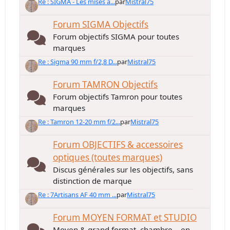
Re : SIGMA - Les mises à...
par
Mistral75
Forum SIGMA Objectifs
Forum objectifs SIGMA pour toutes
marques
Re : Sigma 90 mm f/2,8 D...
par
Mistral75
Forum TAMRON Objectifs
Forum objectifs Tamron pour toutes
marques
Re : Tamron 12-20 mm f/2...
par
Mistral75
Forum OBJECTIFS & accessoires
optiques (toutes marques)
Discus générales sur les objectifs, sans
distinction de marque
Re : 7Artisans AF 40 mm ...
par
Mistral75
Forum MOYEN FORMAT et STUDIO
Moyen & grand format, chambre... en