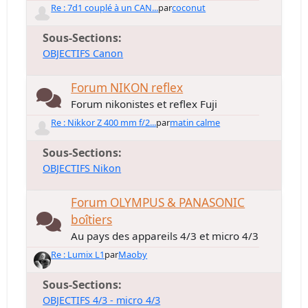
Re : 7d1 couplé à un CAN...
par
coconut
Sous-Sections
OBJECTIFS Canon
Forum NIKON reflex
Forum nikonistes et reflex Fuji
Re : Nikkor Z 400 mm f/2...
par
matin calme
Sous-Sections
OBJECTIFS Nikon
Forum OLYMPUS & PANASONIC
boîtiers
Au pays des appareils 4/3 et micro 4/3
Re : Lumix L1
par
Maoby
Sous-Sections
OBJECTIFS 4/3 - micro 4/3