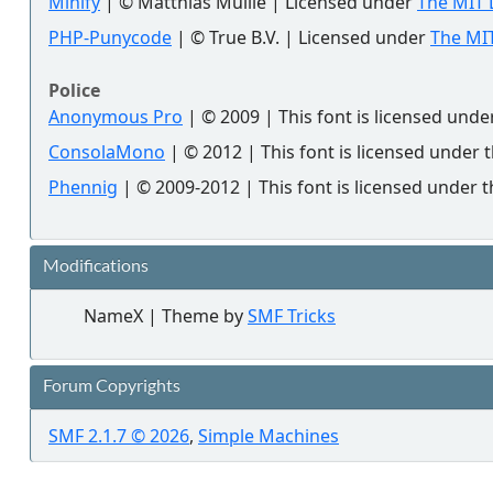
Minify
| © Matthias Mullie | Licensed under
The MIT 
PHP-Punycode
| © True B.V. | Licensed under
The MIT
Police
Anonymous Pro
| © 2009 | This font is licensed unde
ConsolaMono
| © 2012 | This font is licensed under 
Phennig
| © 2009-2012 | This font is licensed under t
Modifications
NameX | Theme by
SMF Tricks
Forum Copyrights
SMF 2.1.7 © 2026
,
Simple Machines