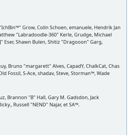
d "IchBin™" Grow, Colin Schoen, emanuele, Hendrik Jan
Matthew "Labradoodle-360" Kerle, Grudge, Michael
]" Eser, Shawn Bulen, Shitiz "Dragooon" Garg,
gguy, Bruno "margarett" Alves, CapadY, ChalkCat, Chas
Old Fossil, S-Ace, shadav, Steve, Storman™, Wade
z, Brannon "B" Hall, Gary M. Gadsdon, Jack
cky., Russell "NEND" Najar, et SA™.