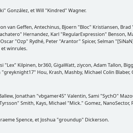
Suki" González, et Will "Kindred" Wagner.
aron van Geffen, Antechinus, Bjoern "Bloc" Kristiansen, Bra
ayBachatero" Hernandez, Karl "RegularExpression" Benson, 
Oscar "Ozp" Rydhé, Peter "Arantor" Spicer, Selman "[SiNaN
 et winrules.
si "Lex" Kilpinen, br360, GigaWatt, ziycon, Adam Tallon, Bi
n "greyknight17" Hou, Krash, Mashby, Michael Colin Blaber, 
Ballew, Jonathan "vbgamer45" Valentin, Sami "SychO" Mazou
Tyrsson" Smith, Kays, Michael "Mick." Gomez, NanoSector, Ri
y, Graeme Spence, et Joshua "groundup" Dickerson.