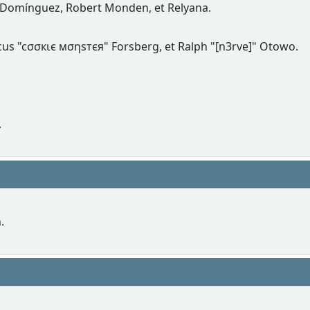
 Domínguez, Robert Monden, et Relyana.
rcus "cσσкιє мσηѕтєя" Forsberg, et Ralph "[n3rve]" Otowo.
.
.