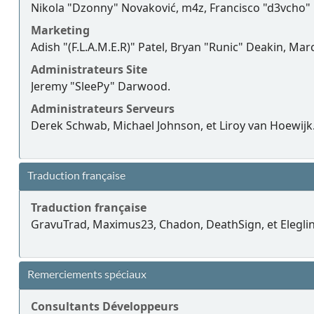
Nikola "Dzonny" Novaković, m4z, Francisco "d3vcho"
Marketing
Adish "(F.L.A.M.E.R)" Patel, Bryan "Runic" Deakin, Ma
Administrateurs Site
Jeremy "SleePy" Darwood.
Administrateurs Serveurs
Derek Schwab, Michael Johnson, et Liroy van Hoewijk
Traduction française
Traduction française
GravuTrad, Maximus23, Chadon, DeathSign, et Eleglin
Remerciements spéciaux
Consultants Développeurs