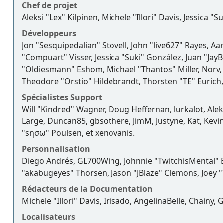
Chef de projet
Aleksi "Lex" Kilpinen, Michele "Illori" Davis, Jessica "
Développeurs
Jon "Sesquipedalian" Stovell, John "live627" Rayes, A
"Compuart" Visser, Jessica "Suki" González, Juan "J
"Oldiesmann" Eshom, Michael "Thantos" Miller, Norv, 
Theodore "Orstio" Hildebrandt, Thorsten "TE" Eurich,
Spécialistes Support
Will "Kindred" Wagner, Doug Heffernan, lurkalot, Alek
Large, Duncan85, gbsothere, JimM, Justyne, Kat, Kevi
"sησω" Poulsen, et xenovanis.
Personnalisation
Diego Andrés, GL700Wing, Johnnie "TwitchisMental" 
"akabugeyes" Thorsen, Jason "JBlaze" Clemons, Joey "
Rédacteurs de la Documentation
Michele "Illori" Davis, Irisado, AngelinaBelle, Chain
Localisateurs