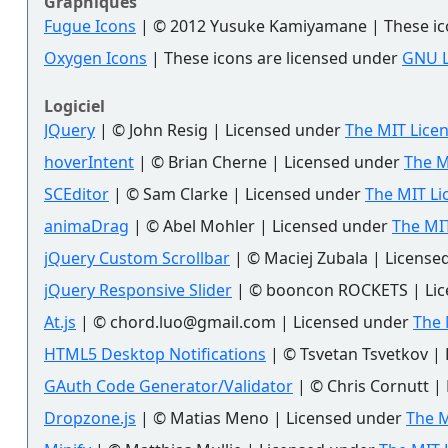
Graphiques
Fugue Icons
| © 2012 Yusuke Kamiyamane | These icon
Oxygen Icons
| These icons are licensed under
GNU 
Logiciel
JQuery
| © John Resig | Licensed under
The MIT Licen
hoverIntent
| © Brian Cherne | Licensed under
The M
SCEditor
| © Sam Clarke | Licensed under
The MIT Li
animaDrag
| © Abel Mohler | Licensed under
The MIT
jQuery Custom Scrollbar
| © Maciej Zubala | Licens
jQuery Responsive Slider
| © booncon ROCKETS | Li
At.js
| © chord.luo@gmail.com | Licensed under
The 
HTML5 Desktop Notifications
| © Tsvetan Tsvetkov |
GAuth Code Generator/Validator
| © Chris Cornutt |
Dropzone.js
| © Matias Meno | Licensed under
The M