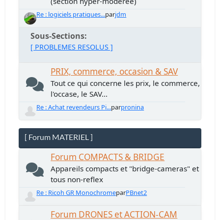
(section hyper-modérée)
Re : logiciels pratiques...
par
jdm
Sous-Sections
[ PROBLEMES RESOLUS ]
PRIX, commerce, occasion & SAV
Tout ce qui concerne les prix, le commerce,
l'occase, le SAV...
Re : Achat revendeurs Pi...
par
pronina
[ Forum MATERIEL ]
Forum COMPACTS & BRIDGE
Appareils compacts et "bridge-cameras" et
tous non-reflex
Re : Ricoh GR Monochrome
par
PBnet2
Forum DRONES et ACTION-CAM