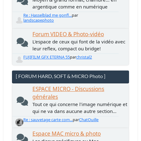
argentique comme en numérique
Re : Hasselblad me gonfl...
par
landscapephoto
Forum VIDEO & Photo-vidéo
L'espace de ceux qui font de la vidéo avec
leur reflex, compact ou bridge!
FUJIFILM GFX ETERNA 55
par
christal2
[ FORUM HARD, SOFT & MICRO Photo ]
ESPACE MICRO - Discussions
générales
Tout ce qui concerne l'image numérique et
qui ne va dans aucune autre section...
Re : sauvetage carte com...
par
ChatOuille
Espace MAC micro & photo