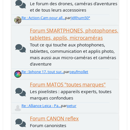
Le forum des drones, caméras d'aventures
et de tous leurs accessoires
Re : Action-Cam pour all...
par
JéRhum50°
Forum SMARTPHONES, photophones,
tablettes, applis, microcaméras
Tout ce qui touche aux photophones,
tablettes, communication et applis photo,
mais aussi aux micro-caméras et caméras
d'aventure
Re : Iphone 17. tout sur...
par
oeufmollet
Forum MATOS "toutes marques"
Les pixelistes : appareils experts, toutes
marques confondues
Re : Alliance Leica - Pa...
par
petur
Forum CANON reflex
Forum canonistes