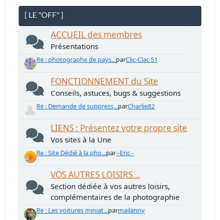
[ LE "OFF" ]
ACCUEIL des membres
Présentations
Re : photographe de pays...
par
Clic-Clac 51
FONCTIONNEMENT du Site
Conseils, astuces, bugs & suggestions
Re : Demande de suppress...
par
Charlie82
LIENS : Présentez votre propre site
Vos sites à la Une
Re : Site Dédié à la pho...
par
--Eric--
VOS AUTRES LOISIRS...
Section dédiée à vos autres loisirs,
complémentaires de la photographie
Re : Les voitures miniat...
par
mailanny