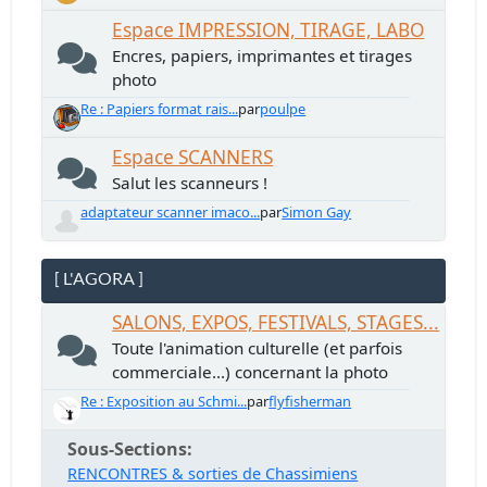
Espace IMPRESSION, TIRAGE, LABO
Encres, papiers, imprimantes et tirages
photo
Re : Papiers format rais...
par
poulpe
Espace SCANNERS
Salut les scanneurs !
adaptateur scanner imaco...
par
Simon Gay
[ L'AGORA ]
SALONS, EXPOS, FESTIVALS, STAGES...
Toute l'animation culturelle (et parfois
commerciale...) concernant la photo
Re : Exposition au Schmi...
par
flyfisherman
Sous-Sections
RENCONTRES & sorties de Chassimiens