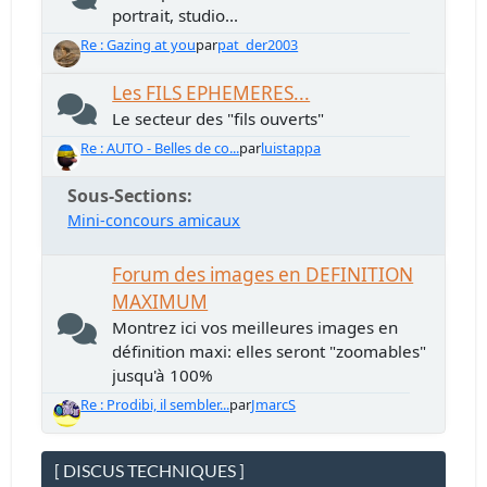
portrait, studio...
Re : Gazing at you
par
pat_der2003
Les FILS EPHEMERES...
Le secteur des "fils ouverts"
Re : AUTO - Belles de co...
par
luistappa
Sous-Sections
Mini-concours amicaux
Forum des images en DEFINITION
MAXIMUM
Montrez ici vos meilleures images en
définition maxi: elles seront "zoomables"
jusqu'à 100%
Re : Prodibi, il sembler...
par
JmarcS
[ DISCUS TECHNIQUES ]