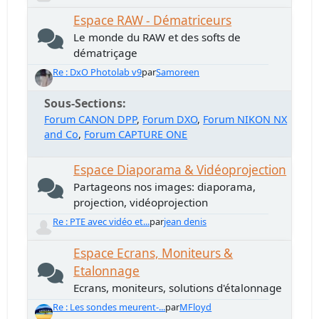
Espace RAW - Dématriceurs
Le monde du RAW et des softs de
dématriçage
Re : DxO Photolab v9
par
Samoreen
Sous-Sections
Forum CANON DPP
Forum DXO
Forum NIKON NX
and Co
Forum CAPTURE ONE
Espace Diaporama & Vidéoprojection
Partageons nos images: diaporama,
projection, vidéoprojection
Re : PTE avec vidéo et...
par
jean denis
Espace Ecrans, Moniteurs &
Etalonnage
Ecrans, moniteurs, solutions d'étalonnage
Re : Les sondes meurent-...
par
MFloyd