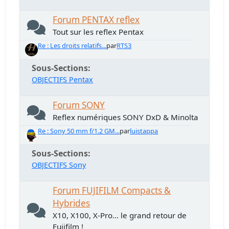
Forum PENTAX reflex
Tout sur les reflex Pentax
Re : Les droits relatifs...
par
RTS3
Sous-Sections
OBJECTIFS Pentax
Forum SONY
Reflex numériques SONY DxD & Minolta
Re : Sony 50 mm f/1.2 GM...
par
luistappa
Sous-Sections
OBJECTIFS Sony
Forum FUJIFILM Compacts &
Hybrides
X10, X100, X-Pro... le grand retour de
Fujifilm !