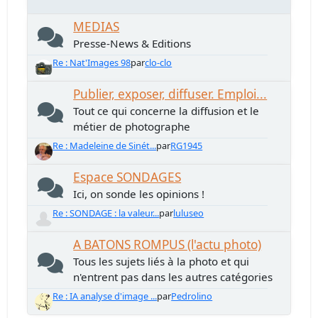
MEDIAS
Presse-News & Editions
Re : Nat'Images 98
par
clo-clo
Publier, exposer, diffuser. Emploi...
Tout ce qui concerne la diffusion et le
métier de photographe
Re : Madeleine de Sinét...
par
RG1945
Espace SONDAGES
Ici, on sonde les opinions !
Re : SONDAGE : la valeur...
par
luluseo
A BATONS ROMPUS (l'actu photo)
Tous les sujets liés à la photo et qui
n'entrent pas dans les autres catégories
Re : IA analyse d'image ...
par
Pedrolino