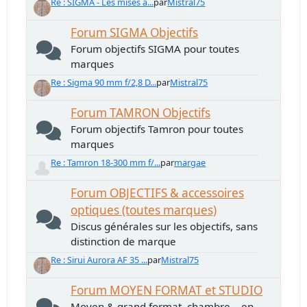
Re : SIGMA - Les mises à...
par
Mistral75
Forum SIGMA Objectifs
Forum objectifs SIGMA pour toutes
marques
Re : Sigma 90 mm f/2,8 D...
par
Mistral75
Forum TAMRON Objectifs
Forum objectifs Tamron pour toutes
marques
Re : Tamron 18-300 mm f/...
par
margae
Forum OBJECTIFS & accessoires
optiques (toutes marques)
Discus générales sur les objectifs, sans
distinction de marque
Re : Sirui Aurora AF 35 ...
par
Mistral75
Forum MOYEN FORMAT et STUDIO
Moyen & grand format, chambre... en