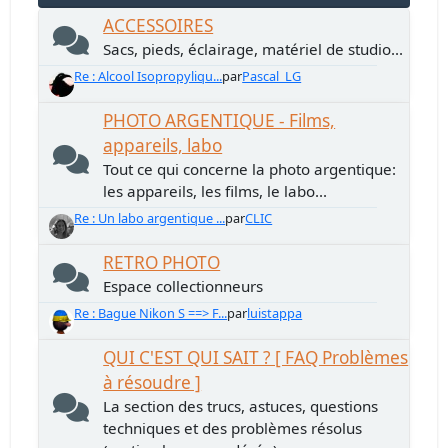
ACCESSOIRES
Sacs, pieds, éclairage, matériel de studio...
Re : Alcool Isopropyliqu...
par
Pascal_LG
PHOTO ARGENTIQUE - Films,
appareils, labo
Tout ce qui concerne la photo argentique:
les appareils, les films, le labo...
Re : Un labo argentique ...
par
CLIC
RETRO PHOTO
Espace collectionneurs
Re : Bague Nikon S ==> F...
par
luistappa
QUI C'EST QUI SAIT ? [ FAQ Problèmes
à résoudre ]
La section des trucs, astuces, questions
techniques et des problèmes résolus