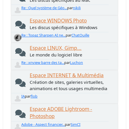
Les discus spécifiques au Mac
Re : Quel système de Géo...
par
nikili
Espace WINDOWS Photo
Les discus spécifiques à Windows
Re : Topaz Sharpen AI ne...
par
ChatOuille
Espace LINUX, Gimp...
Le monde du logiciel libre
Re : xnview barre des ta...
par
Luchon
Espace INTERNET & Multimédia
Création de sites, galeries virtuelles,
animations et tous usages multimedia
IA
par
flob
Espace ADOBE Lightroom -
Photoshop
Adobe - Aspect financier...
par
SimCI