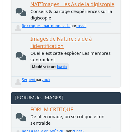
NAT'Images - les As de la digiscopie
Conseils & partage d'expériences sur la
digiscopie
Re : coque smartphone ad...
par
rascal
Images de Nature : aide à
l'identification
Quelle est cette espèce? Les membres
s'entraident
Modérateur:
Isatis
Serpent
par
youli
[ FORUM des IMAGES ]
FORUM CRITIQUE
De fil en image, on se critique et on
s'entraide
Re : La Meije en Août 20...
par
PBnet2