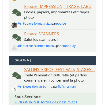
Espace IMPRESSION, TIRAGE, LABO
Encres, papiers, imprimantes et tirages
photo
Re : Papiers format rais...
par
poulpe
Espace SCANNERS
Salut les scanneurs !
adaptateur scanner imaco...
par
Simon Gay
[ L'AGORA ]
SALONS, EXPOS, FESTIVALS, STAGES...
Toute l'animation culturelle (et parfois
commerciale...) concernant la photo
Re : Exposition au Schmi...
par
flyfisherman
Sous-Sections
RENCONTRES & sorties de Chassimiens