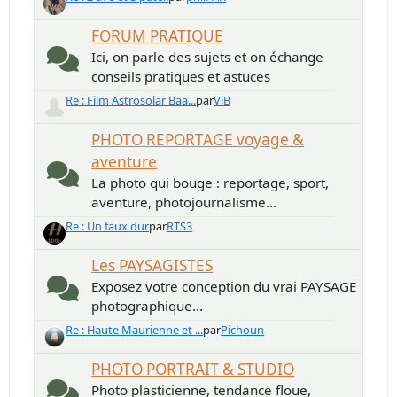
FORUM PRATIQUE
Ici, on parle des sujets et on échange
conseils pratiques et astuces
Re : Film Astrosolar Baa...
par
ViB
PHOTO REPORTAGE voyage &
aventure
La photo qui bouge : reportage, sport,
aventure, photojournalisme...
Re : Un faux dur
par
RTS3
Les PAYSAGISTES
Exposez votre conception du vrai PAYSAGE
photographique...
Re : Haute Maurienne et ...
par
Pichoun
PHOTO PORTRAIT & STUDIO
Photo plasticienne, tendance floue,