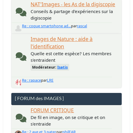
NAT'Images - les As de la digiscopie
Conseils & partage d'expériences sur la
digiscopie
Re : coque smartphone ad...
par
rascal
Images de Nature : aide à
l'identification
Quelle est cette espèce? Les membres
s'entraident
Modérateur:
Isatis
Re : rapace
par
LRE
[ FORUM des IMAGES ]
FORUM CRITIQUE
De fil en image, on se critique et on
s'entraide
Re : 2 ave et 3 pater.
par
philFAR