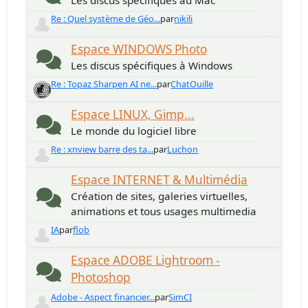
Les discus spécifiques au Mac
Re : Quel système de Géo...
par
nikili
Espace WINDOWS Photo
Les discus spécifiques à Windows
Re : Topaz Sharpen AI ne...
par
ChatOuille
Espace LINUX, Gimp...
Le monde du logiciel libre
Re : xnview barre des ta...
par
Luchon
Espace INTERNET & Multimédia
Création de sites, galeries virtuelles,
animations et tous usages multimedia
IA
par
flob
Espace ADOBE Lightroom -
Photoshop
Adobe - Aspect financier...
par
SimCI