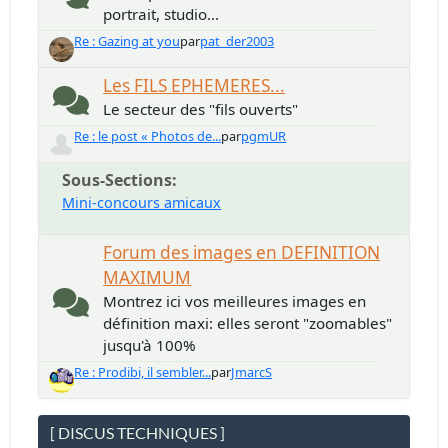
portrait, studio...
Re : Gazing at you
par
pat_der2003
Les FILS EPHEMERES...
Le secteur des "fils ouverts"
Re : le post « Photos de...
par
pgmUR
Sous-Sections
Mini-concours amicaux
Forum des images en DEFINITION
MAXIMUM
Montrez ici vos meilleures images en
définition maxi: elles seront "zoomables"
jusqu'à 100%
Re : Prodibi, il sembler...
par
JmarcS
[ DISCUS TECHNIQUES ]