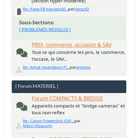
(section hyper-modérée)
Re : Page FB inaccessibl...
par
Verso92
Sous-Sections
[ PROBLEMES RESOLUS ]
PRIX, commerce, occasion & SAV
Tout ce qui concerne les prix, le commerce,
l'occase, le SAV...
Re : Achat revendeurs Pi...
par
pronina
[ Forum MATERIEL ]
Forum COMPACTS & BRIDGE
Appareils compacts et "bridge-cameras" et
tous non-reflex
Re : Canon Powershot G5X...
par
Nikon Nissoumi