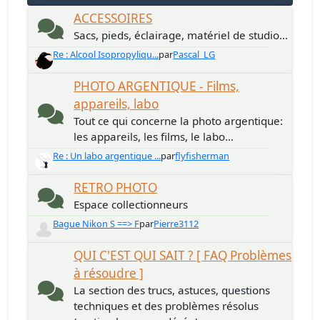
ACCESSOIRES
Sacs, pieds, éclairage, matériel de studio...
Re : Alcool Isopropyliqu...
par
Pascal_LG
PHOTO ARGENTIQUE - Films,
appareils, labo
Tout ce qui concerne la photo argentique:
les appareils, les films, le labo...
Re : Un labo argentique ...
par
flyfisherman
RETRO PHOTO
Espace collectionneurs
Bague Nikon S ==> F
par
Pierre3112
QUI C'EST QUI SAIT ? [ FAQ Problèmes
à résoudre ]
La section des trucs, astuces, questions
techniques et des problèmes résolus