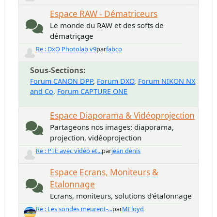
Espace RAW - Dématriceurs
Le monde du RAW et des softs de
dématriçage
Re : DxO Photolab v9
par
fabco
Sous-Sections
Forum CANON DPP
Forum DXO
Forum NIKON NX
and Co
Forum CAPTURE ONE
Espace Diaporama & Vidéoprojection
Partageons nos images: diaporama,
projection, vidéoprojection
Re : PTE avec vidéo et...
par
jean denis
Espace Ecrans, Moniteurs &
Etalonnage
Ecrans, moniteurs, solutions d'étalonnage
Re : Les sondes meurent-...
par
MFloyd