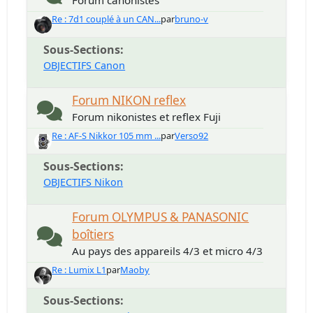
Forum canonistes
Re : 7d1 couplé à un CAN...
par
bruno-v
Sous-Sections
OBJECTIFS Canon
Forum NIKON reflex
Forum nikonistes et reflex Fuji
Re : AF-S Nikkor 105 mm ...
par
Verso92
Sous-Sections
OBJECTIFS Nikon
Forum OLYMPUS & PANASONIC
boîtiers
Au pays des appareils 4/3 et micro 4/3
Re : Lumix L1
par
Maoby
Sous-Sections