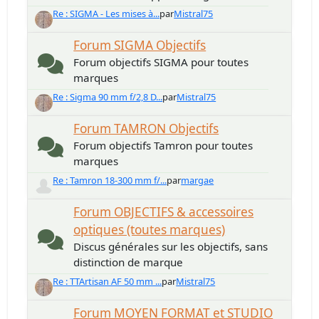
Re : SIGMA - Les mises à...
par
Mistral75
Forum SIGMA Objectifs
Forum objectifs SIGMA pour toutes
marques
Re : Sigma 90 mm f/2,8 D...
par
Mistral75
Forum TAMRON Objectifs
Forum objectifs Tamron pour toutes
marques
Re : Tamron 18-300 mm f/...
par
margae
Forum OBJECTIFS & accessoires
optiques (toutes marques)
Discus générales sur les objectifs, sans
distinction de marque
Re : TTArtisan AF 50 mm ...
par
Mistral75
Forum MOYEN FORMAT et STUDIO