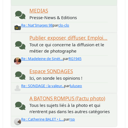
MEDIAS
Presse-News & Editions
Re : Nat'Images 98
par
clo-clo
Publier, exposer, diffuser. Emploi...
Tout ce qui concerne la diffusion et le
métier de photographe
Re : Madeleine de Sinét...
par
RG1945
Espace SONDAGES
Ici, on sonde les opinions !
Re : SONDAGE : la valeur...
par
luluseo
A BATONS ROMPUS (l'actu photo)
Tous les sujets liés à la photo et qui
n'entrent pas dans les autres catégories
Re : Catherine BALET • L...
par
rsp