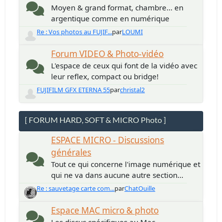
Moyen & grand format, chambre... en
argentique comme en numérique
Re : Vos photos au FUJIF...
par
LOUMI
Forum VIDEO & Photo-vidéo
L'espace de ceux qui font de la vidéo avec
leur reflex, compact ou bridge!
FUJIFILM GFX ETERNA 55
par
christal2
[ FORUM HARD, SOFT & MICRO Photo ]
ESPACE MICRO - Discussions
générales
Tout ce qui concerne l'image numérique et
qui ne va dans aucune autre section...
Re : sauvetage carte com...
par
ChatOuille
Espace MAC micro & photo