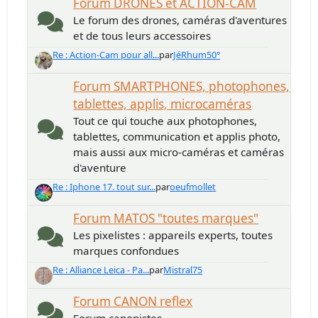
Forum DRONES et ACTION-CAM
Le forum des drones, caméras d'aventures
et de tous leurs accessoires
Re : Action-Cam pour all...
par
JéRhum50°
Forum SMARTPHONES, photophones,
tablettes, applis, microcaméras
Tout ce qui touche aux photophones,
tablettes, communication et applis photo,
mais aussi aux micro-caméras et caméras
d'aventure
Re : Iphone 17. tout sur...
par
oeufmollet
Forum MATOS "toutes marques"
Les pixelistes : appareils experts, toutes
marques confondues
Re : Alliance Leica - Pa...
par
Mistral75
Forum CANON reflex