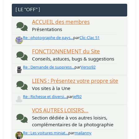
[ LE "OFF" ]
ACCUEIL des membres
Présentations
Re : photographe de pays...
par
Clic-Clac 51
FONCTIONNEMENT du Site
Conseils, astuces, bugs & suggestions
Re : Demande de suppress...
par
Verso92
LIENS : Présentez votre propre site
Vos sites à la Une
Re : Richesse et diversi...
par
jef92
VOS AUTRES LOISIRS...
Section dédiée à vos autres loisirs,
complémentaires de la photographie
Re : Les voitures miniat...
par
mailanny