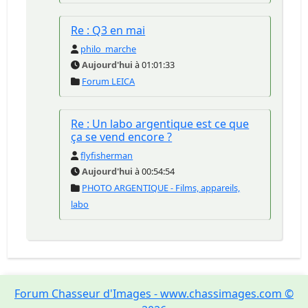
Re : Q3 en mai
philo_marche
Aujourd'hui
à 01:01:33
Forum LEICA
Re : Un labo argentique est ce que
ça se vend encore ?
flyfisherman
Aujourd'hui
à 00:54:54
PHOTO ARGENTIQUE - Films, appareils,
labo
Forum Chasseur d'Images - www.chassimages.com ©