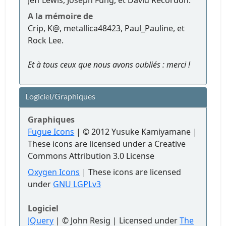
Jeff Lewis, Joseph Fung, et David Recordon.
A la mémoire de
Crip, K@, metallica48423, Paul_Pauline, et
Rock Lee.
Et à tous ceux que nous avons oubliés : merci !
Logiciel/Graphiques
Graphiques
Fugue Icons
| © 2012 Yusuke Kamiyamane |
These icons are licensed under a Creative
Commons Attribution 3.0 License
Oxygen Icons
| These icons are licensed
under
GNU LGPLv3
Logiciel
JQuery
| © John Resig | Licensed under
The