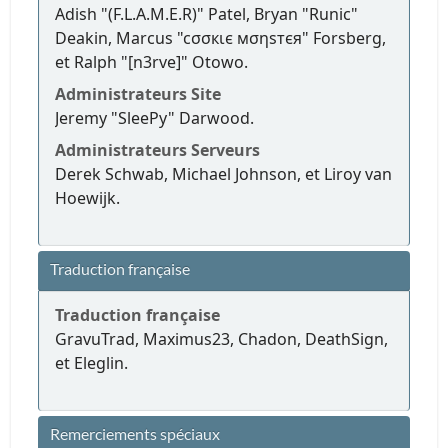
Adish "(F.L.A.M.E.R)" Patel, Bryan "Runic"
Deakin, Marcus "cσσкιє мσηѕтєя" Forsberg,
et Ralph "[n3rve]" Otowo.
Administrateurs Site
Jeremy "SleePy" Darwood.
Administrateurs Serveurs
Derek Schwab, Michael Johnson, et Liroy van
Hoewijk.
Traduction française
Traduction française
GravuTrad, Maximus23, Chadon, DeathSign,
et Eleglin.
Remerciements spéciaux