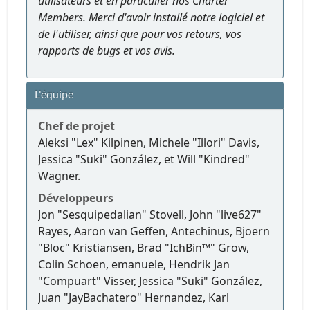
utilisateurs et en particulier nos Charter
Members. Merci d'avoir installé notre logiciel et
de l'utiliser, ainsi que pour vos retours, vos
rapports de bugs et vos avis.
L'équipe
Chef de projet
Aleksi "Lex" Kilpinen, Michele "Illori" Davis,
Jessica "Suki" González, et Will "Kindred"
Wagner.
Développeurs
Jon "Sesquipedalian" Stovell, John "live627"
Rayes, Aaron van Geffen, Antechinus, Bjoern
"Bloc" Kristiansen, Brad "IchBin™" Grow,
Colin Schoen, emanuele, Hendrik Jan
"Compuart" Visser, Jessica "Suki" González,
Juan "JayBachatero" Hernandez, Karl