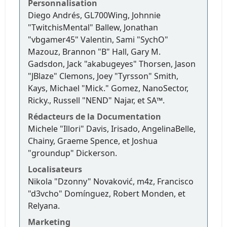
Personnalisation
Diego Andrés, GL700Wing, Johnnie
"TwitchisMental" Ballew, Jonathan
"vbgamer45" Valentin, Sami "SychO"
Mazouz, Brannon "B" Hall, Gary M.
Gadsdon, Jack "akabugeyes" Thorsen, Jason
"JBlaze" Clemons, Joey "Tyrsson" Smith,
Kays, Michael "Mick." Gomez, NanoSector,
Ricky., Russell "NEND" Najar, et SA™.
Rédacteurs de la Documentation
Michele "Illori" Davis, Irisado, AngelinaBelle,
Chainy, Graeme Spence, et Joshua
"groundup" Dickerson.
Localisateurs
Nikola "Dzonny" Novaković, m4z, Francisco
"d3vcho" Domínguez, Robert Monden, et
Relyana.
Marketing