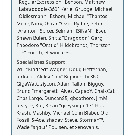
"RegularExpression" Benson, Matthew
"Labradoodle-360" Kerle, Grudge, Michael
"Oldiesmann" Eshom, Michael "Thantos"
Miller, Norv, Oscar "Ozp" Rydhé, Peter
"Arantor" Spicer, Selman "[SiNaN]" Eser,
Shawn Bulen, Shitiz "Dragooon" Garg,
Theodore "Orstio" Hildebrandt, Thorsten
"TE" Eurich, et winrules.
Spécialistes Support
Will "Kindred" Wagner, Doug Heffernan,
lurkalot, Aleksi "Lex" Kilpinen, br360,
GigaWatt, ziycon, Adam Tallon, Bigguy,
Bruno "margarett" Alves, CapadY, ChalkCat,
Chas Large, Duncan85, gbsothere, JimM,
Justyne, Kat, Kevin "greyknight17" Hou,
Krash, Mashby, Michael Colin Blaber, Old
Fossil, S-Ace, shadav, Steve, Storman™,
Wade "sησω" Poulsen, et xenovanis.