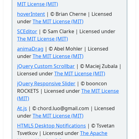
MIT License (MIT)
hoverIntent
| © Brian Cherne | Licensed
under
The MIT License (MIT)
SCEditor
| © Sam Clarke | Licensed under
The MIT License (MIT)
animaDrag
| © Abel Mohler | Licensed
under
The MIT License (MIT)
jQuery Custom Scrollbar
| © Maciej Zubala |
Licensed under
The MIT License (MIT)
jQuery Responsive Slider
| © booncon
ROCKETS | Licensed under
The MIT License
(MIT)
At.js
| © chord.luo@gmail.com | Licensed
under
The MIT License (MIT)
HTML5 Desktop Notifications
| © Tsvetan
Tsvetkov | Licensed under
The Apache