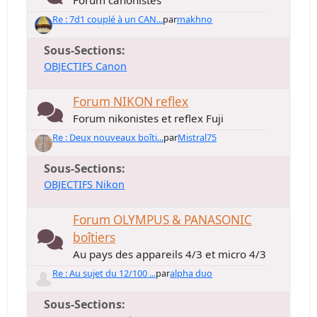
Forum canonistes
Re : 7d1 couplé à un CAN...
par
makhno
Sous-Sections
OBJECTIFS Canon
Forum NIKON reflex
Forum nikonistes et reflex Fuji
Re : Deux nouveaux boîti...
par
Mistral75
Sous-Sections
OBJECTIFS Nikon
Forum OLYMPUS & PANASONIC
boîtiers
Au pays des appareils 4/3 et micro 4/3
Re : Au sujet du 12/100 ...
par
alpha duo
Sous-Sections