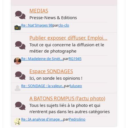
MEDIAS
Presse-News & Editions
Re : Nat'Images 98
par
clo-clo
Publier, exposer, diffuser. Emploi...
Tout ce qui concerne la diffusion et le
métier de photographe
Re : Madeleine de Sinét...
par
RG1945
Espace SONDAGES
Ici, on sonde les opinions !
Re : SONDAGE : la valeur...
par
luluseo
A BATONS ROMPUS (l'actu photo)
Tous les sujets liés à la photo et qui
n'entrent pas dans les autres catégories
Re : IA analyse d'image ...
par
Pedrolino