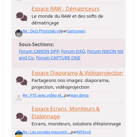
Espace RAW - Dématriceurs
Le monde du RAW et des softs de
dématriçage
Re : DxO Photolab v9
par
Samoreen
Sous-Sections
Forum CANON DPP
Forum DXO
Forum NIKON NX
and Co
Forum CAPTURE ONE
Espace Diaporama & Vidéoprojection
Partageons nos images: diaporama,
projection, vidéoprojection
Re : PTE avec vidéo et...
par
jean denis
Espace Ecrans, Moniteurs &
Etalonnage
Ecrans, moniteurs, solutions d'étalonnage
Re : Les sondes meurent-...
par
MFloyd