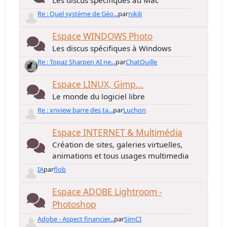
Les discus spécifiques au Mac
Re : Quel système de Géo...
par
nikili
Espace WINDOWS Photo
Les discus spécifiques à Windows
Re : Topaz Sharpen AI ne...
par
ChatOuille
Espace LINUX, Gimp...
Le monde du logiciel libre
Re : xnview barre des ta...
par
Luchon
Espace INTERNET & Multimédia
Création de sites, galeries virtuelles,
animations et tous usages multimedia
IA
par
flob
Espace ADOBE Lightroom -
Photoshop
Adobe - Aspect financier...
par
SimCI