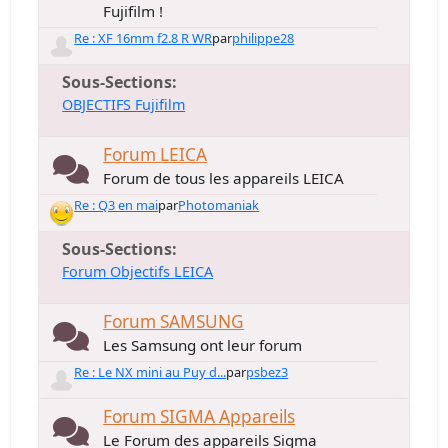
Fujifilm !
Re : XF 16mm f2.8 R WR
par
philippe28
Sous-Sections
OBJECTIFS Fujifilm
Forum LEICA
Forum de tous les appareils LEICA
Re : Q3 en mai
par
Photomaniak
Sous-Sections
Forum Objectifs LEICA
Forum SAMSUNG
Les Samsung ont leur forum
Re : Le NX mini au Puy d...
par
psbez3
Forum SIGMA Appareils
Le Forum des appareils Sigma