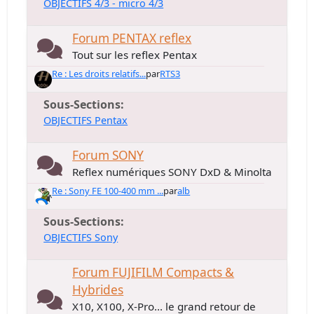
OBJECTIFS 4/3 - micro 4/3
Forum PENTAX reflex
Tout sur les reflex Pentax
Re : Les droits relatifs...
par
RTS3
Sous-Sections
OBJECTIFS Pentax
Forum SONY
Reflex numériques SONY DxD & Minolta
Re : Sony FE 100-400 mm ...
par
alb
Sous-Sections
OBJECTIFS Sony
Forum FUJIFILM Compacts &
Hybrides
X10, X100, X-Pro... le grand retour de