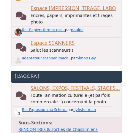
Espace IMPRESSION, TIRAGE, LABO
Encres, papiers, imprimantes et tirages
photo
Re : Papiers format rais...
par
poulpe
Espace SCANNERS
Salut les scanneurs !
adaptateur scanner imaco...
par
Simon Gay
[ L'AGORA ]
SALONS, EXPOS, FESTIVALS, STAGES...
Toute l'animation culturelle (et parfois
commerciale...) concernant la photo
Re : Exposition au Schmi...
par
flyfisherman
Sous-Sections
RENCONTRES & sorties de Chassimiens