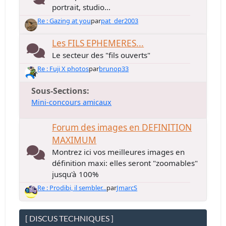
portrait, studio...
Re : Gazing at you
par
pat_der2003
Les FILS EPHEMERES...
Le secteur des "fils ouverts"
Re : Fuji X photos
par
brunop33
Sous-Sections
Mini-concours amicaux
Forum des images en DEFINITION
MAXIMUM
Montrez ici vos meilleures images en
définition maxi: elles seront "zoomables"
jusqu'à 100%
Re : Prodibi, il sembler...
par
JmarcS
[ DISCUS TECHNIQUES ]