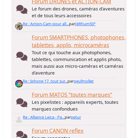
Forum DRONES et ACTION-CAM
Le forum des drones, caméras d'aventures
et de tous leurs accessoires
Re : Action-Cam pour all...
par
JéRhum50°
Forum SMARTPHONES, photophones,
tablettes, applis, microcaméras
Tout ce qui touche aux photophones,
tablettes, communication et applis photo,
mais aussi aux micro-caméras et caméras
d'aventure
Re : Iphone 17. tout sur...
par
oeufmollet
Forum MATOS "toutes marques"
Les pixelistes : appareils experts, toutes
marques confondues
Re : Alliance Leica - Pa...
par
petur
Forum CANON reflex