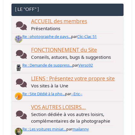
[ LE "OFF" ]
ACCUEIL des membres
Présentations
Re : photographe de pays...
par
Clic-Clac 51
FONCTIONNEMENT du Site
Conseils, astuces, bugs & suggestions
Re : Demande de suppress...
par
Verso92
LIENS : Présentez votre propre site
Vos sites à la Une
Re : Site Dédié à la pho...
par
--Eric--
VOS AUTRES LOISIRS...
Section dédiée à vos autres loisirs,
complémentaires de la photographie
Re : Les voitures miniat...
par
mailanny