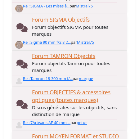
Re : SIGMA - Les mises à...
par
Mistral75
Forum SIGMA Objectifs
Forum objectifs SIGMA pour toutes
marques
Re : Sigma 90 mm f/2,8 D...
par
Mistral75
Forum TAMRON Objectifs
Forum objectifs Tamron pour toutes
marques
Re : Tamron 18-300 mm f/...
par
margae
Forum OBJECTIFS & accessoires
optiques (toutes marques)
Discus générales sur les objectifs, sans
distinction de marque
Re : 7Artisans AF 40 mm ...
par
petur
Forum MOYEN FORMAT et STUDIO