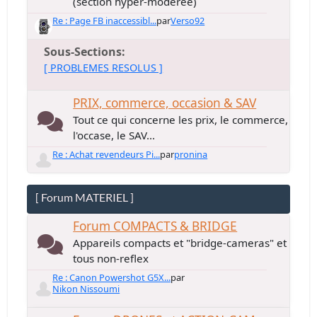
(section hyper-modérée)
Re : Page FB inaccessibl...
par
Verso92
Sous-Sections
[ PROBLEMES RESOLUS ]
PRIX, commerce, occasion & SAV
Tout ce qui concerne les prix, le commerce,
l'occase, le SAV...
Re : Achat revendeurs Pi...
par
pronina
[ Forum MATERIEL ]
Forum COMPACTS & BRIDGE
Appareils compacts et "bridge-cameras" et
tous non-reflex
Re : Canon Powershot G5X...
par
Nikon Nissoumi