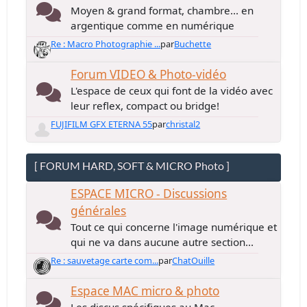
Moyen & grand format, chambre... en
argentique comme en numérique
Re : Macro Photographie ...
par
Buchette
Forum VIDEO & Photo-vidéo
L'espace de ceux qui font de la vidéo avec
leur reflex, compact ou bridge!
FUJIFILM GFX ETERNA 55
par
christal2
[ FORUM HARD, SOFT & MICRO Photo ]
ESPACE MICRO - Discussions
générales
Tout ce qui concerne l'image numérique et
qui ne va dans aucune autre section...
Re : sauvetage carte com...
par
ChatOuille
Espace MAC micro & photo