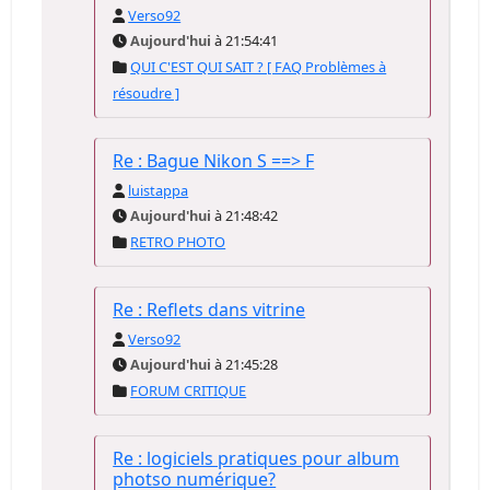
Verso92
Aujourd'hui
à 21:54:41
QUI C'EST QUI SAIT ? [ FAQ Problèmes à
résoudre ]
Re : Bague Nikon S ==> F
luistappa
Aujourd'hui
à 21:48:42
RETRO PHOTO
Re : Reflets dans vitrine
Verso92
Aujourd'hui
à 21:45:28
FORUM CRITIQUE
Re : logiciels pratiques pour album
photso numérique?