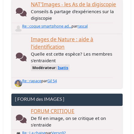
NAT'Images - les As de la digiscopie
Conseils & partage d'expériences sur la
digiscopie
Re : coque smartphone ad...
par
rascal
Images de Nature : aide à
l'identification
Quelle est cette espèce? Les membres
s'entraident
Modérateur:
Isatis
Re : rapace
par
Gil 54
[ FORUM des IMAGES ]
FORUM CRITIQUE
De fil en image, on se critique et on
s'entraide
Re : La chaise
par
Verso92