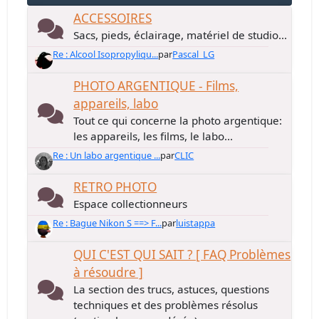
ACCESSOIRES
Sacs, pieds, éclairage, matériel de studio...
Re : Alcool Isopropyliqu...
par
Pascal_LG
PHOTO ARGENTIQUE - Films,
appareils, labo
Tout ce qui concerne la photo argentique:
les appareils, les films, le labo...
Re : Un labo argentique ...
par
CLIC
RETRO PHOTO
Espace collectionneurs
Re : Bague Nikon S ==> F...
par
luistappa
QUI C'EST QUI SAIT ? [ FAQ Problèmes
à résoudre ]
La section des trucs, astuces, questions
techniques et des problèmes résolus