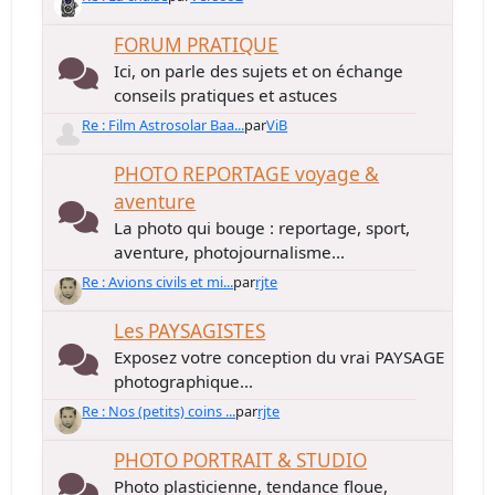
FORUM PRATIQUE
Ici, on parle des sujets et on échange
conseils pratiques et astuces
Re : Film Astrosolar Baa...
par
ViB
PHOTO REPORTAGE voyage &
aventure
La photo qui bouge : reportage, sport,
aventure, photojournalisme...
Re : Avions civils et mi...
par
rjte
Les PAYSAGISTES
Exposez votre conception du vrai PAYSAGE
photographique...
Re : Nos (petits) coins ...
par
rjte
PHOTO PORTRAIT & STUDIO
Photo plasticienne, tendance floue,