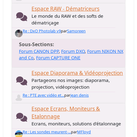
Espace RAW - Dématriceurs
Le monde du RAW et des softs de
dématriçage
Re : DxO Photolab v9
par
Samoreen
Sous-Sections
Forum CANON DPP
Forum DXO
Forum NIKON NX
and Co
Forum CAPTURE ONE
Espace Diaporama & Vidéoprojection
Partageons nos images: diaporama,
projection, vidéoprojection
Re : PTE avec vidéo et...
par
jean denis
Espace Ecrans, Moniteurs &
Etalonnage
Ecrans, moniteurs, solutions d'étalonnage
Re : Les sondes meurent-...
par
MFloyd