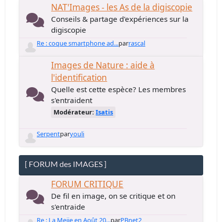
NAT'Images - les As de la digiscopie
Conseils & partage d'expériences sur la
digiscopie
Re : coque smartphone ad...
par
rascal
Images de Nature : aide à
l'identification
Quelle est cette espèce? Les membres
s'entraident
Modérateur:
Isatis
Serpent
par
youli
[ FORUM des IMAGES ]
FORUM CRITIQUE
De fil en image, on se critique et on
s'entraide
Re : La Meije en Août 20...
par
PBnet2