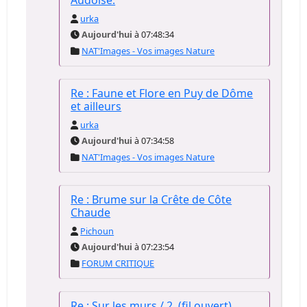
Audoise.
urka
Aujourd'hui
à 07:48:34
NAT'Images - Vos images Nature
Re : Faune et Flore en Puy de Dôme
et ailleurs
urka
Aujourd'hui
à 07:34:58
NAT'Images - Vos images Nature
Re : Brume sur la Crête de Côte
Chaude
Pichoun
Aujourd'hui
à 07:23:54
FORUM CRITIQUE
Re : Sur les murs / 2, (fil ouvert)