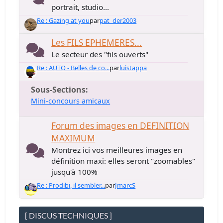
portrait, studio...
Re : Gazing at you
par
pat_der2003
Les FILS EPHEMERES...
Le secteur des "fils ouverts"
Re : AUTO - Belles de co...
par
luistappa
Sous-Sections
Mini-concours amicaux
Forum des images en DEFINITION
MAXIMUM
Montrez ici vos meilleures images en
définition maxi: elles seront "zoomables"
jusqu'à 100%
Re : Prodibi, il sembler...
par
JmarcS
[ DISCUS TECHNIQUES ]