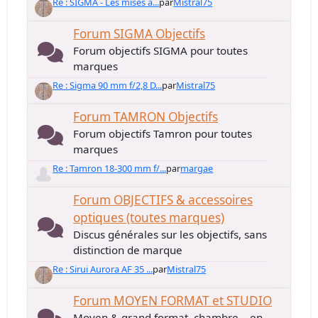
Re : SIGMA - Les mises à...
par
Mistral75
Forum SIGMA Objectifs
Forum objectifs SIGMA pour toutes
marques
Re : Sigma 90 mm f/2,8 D...
par
Mistral75
Forum TAMRON Objectifs
Forum objectifs Tamron pour toutes
marques
Re : Tamron 18-300 mm f/...
par
margae
Forum OBJECTIFS & accessoires
optiques (toutes marques)
Discus générales sur les objectifs, sans
distinction de marque
Re : Sirui Aurora AF 35 ...
par
Mistral75
Forum MOYEN FORMAT et STUDIO
Moyen & grand format, chambre... en