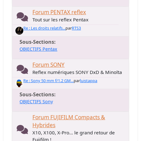
Forum PENTAX reflex
Tout sur les reflex Pentax
Re : Les droits relatifs...
par
RTS3
Sous-Sections
OBJECTIFS Pentax
Forum SONY
Reflex numériques SONY DxD & Minolta
Re : Sony 50 mm f/1.2 GM...
par
luistappa
Sous-Sections
OBJECTIFS Sony
Forum FUJIFILM Compacts &
Hybrides
X10, X100, X-Pro... le grand retour de
Fujifilm !