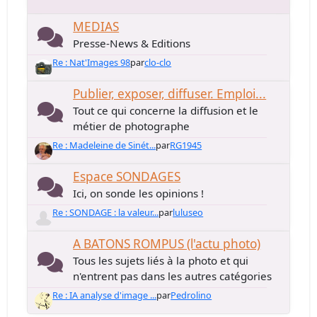
MEDIAS
Presse-News & Editions
Re : Nat'Images 98
par
clo-clo
Publier, exposer, diffuser. Emploi...
Tout ce qui concerne la diffusion et le
métier de photographe
Re : Madeleine de Sinét...
par
RG1945
Espace SONDAGES
Ici, on sonde les opinions !
Re : SONDAGE : la valeur...
par
luluseo
A BATONS ROMPUS (l'actu photo)
Tous les sujets liés à la photo et qui
n'entrent pas dans les autres catégories
Re : IA analyse d'image ...
par
Pedrolino