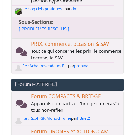
(section hyper-modérée)
Re : logiciels pratiques...
par
jdm
Sous-Sections
[ PROBLEMES RESOLUS ]
PRIX, commerce, occasion & SAV
Tout ce qui concerne les prix, le commerce,
l'occase, le SAV...
Re : Achat revendeurs Pi...
par
pronina
[ Forum MATERIEL ]
Forum COMPACTS & BRIDGE
Appareils compacts et "bridge-cameras" et
tous non-reflex
Re : Ricoh GR Monochrome
par
PBnet2
Forum DRONES et ACTION-CAM