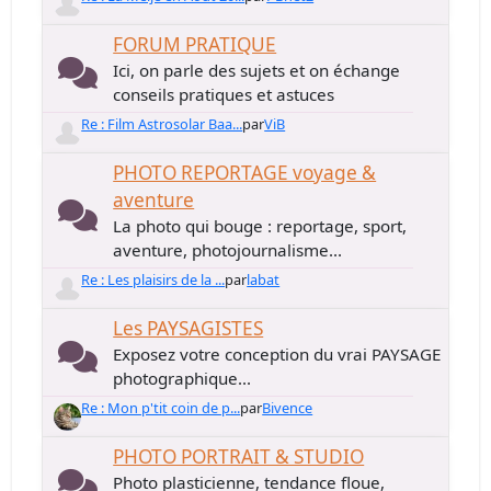
FORUM PRATIQUE
Ici, on parle des sujets et on échange
conseils pratiques et astuces
Re : Film Astrosolar Baa...
par
ViB
PHOTO REPORTAGE voyage &
aventure
La photo qui bouge : reportage, sport,
aventure, photojournalisme...
Re : Les plaisirs de la ...
par
labat
Les PAYSAGISTES
Exposez votre conception du vrai PAYSAGE
photographique...
Re : Mon p'tit coin de p...
par
Bivence
PHOTO PORTRAIT & STUDIO
Photo plasticienne, tendance floue,