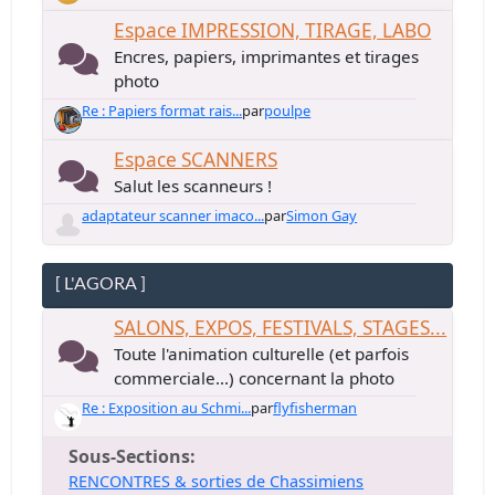
Espace IMPRESSION, TIRAGE, LABO
Encres, papiers, imprimantes et tirages
photo
Re : Papiers format rais...
par
poulpe
Espace SCANNERS
Salut les scanneurs !
adaptateur scanner imaco...
par
Simon Gay
[ L'AGORA ]
SALONS, EXPOS, FESTIVALS, STAGES...
Toute l'animation culturelle (et parfois
commerciale...) concernant la photo
Re : Exposition au Schmi...
par
flyfisherman
Sous-Sections
RENCONTRES & sorties de Chassimiens