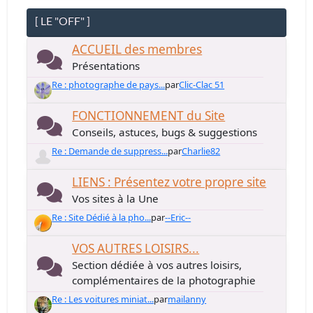
[ LE "OFF" ]
ACCUEIL des membres
Présentations
Re : photographe de pays...
par
Clic-Clac 51
FONCTIONNEMENT du Site
Conseils, astuces, bugs & suggestions
Re : Demande de suppress...
par
Charlie82
LIENS : Présentez votre propre site
Vos sites à la Une
Re : Site Dédié à la pho...
par
--Eric--
VOS AUTRES LOISIRS...
Section dédiée à vos autres loisirs,
complémentaires de la photographie
Re : Les voitures miniat...
par
mailanny