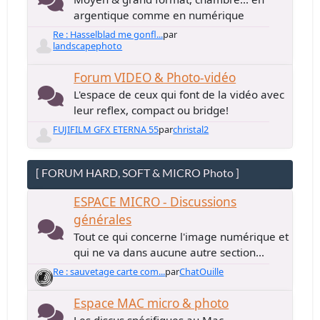
argentique comme en numérique
Re : Hasselblad me gonfl...
par
landscapephoto
Forum VIDEO & Photo-vidéo
L'espace de ceux qui font de la vidéo avec
leur reflex, compact ou bridge!
FUJIFILM GFX ETERNA 55
par
christal2
[ FORUM HARD, SOFT & MICRO Photo ]
ESPACE MICRO - Discussions
générales
Tout ce qui concerne l'image numérique et
qui ne va dans aucune autre section...
Re : sauvetage carte com...
par
ChatOuille
Espace MAC micro & photo