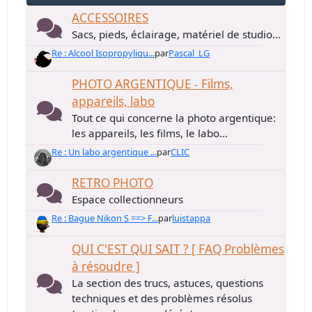
ACCESSOIRES
Sacs, pieds, éclairage, matériel de studio...
Re : Alcool Isopropyliqu...
par
Pascal_LG
PHOTO ARGENTIQUE - Films,
appareils, labo
Tout ce qui concerne la photo argentique:
les appareils, les films, le labo...
Re : Un labo argentique ...
par
CLIC
RETRO PHOTO
Espace collectionneurs
Re : Bague Nikon S ==> F...
par
luistappa
QUI C'EST QUI SAIT ? [ FAQ Problèmes
à résoudre ]
La section des trucs, astuces, questions
techniques et des problèmes résolus