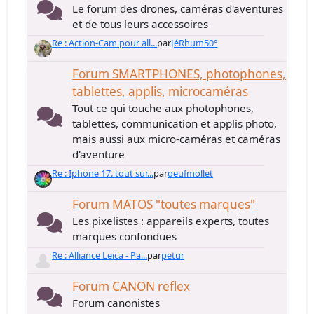
Le forum des drones, caméras d'aventures
et de tous leurs accessoires
Re : Action-Cam pour all...
par
JéRhum50°
Forum SMARTPHONES, photophones,
tablettes, applis, microcaméras
Tout ce qui touche aux photophones,
tablettes, communication et applis photo,
mais aussi aux micro-caméras et caméras
d'aventure
Re : Iphone 17. tout sur...
par
oeufmollet
Forum MATOS "toutes marques"
Les pixelistes : appareils experts, toutes
marques confondues
Re : Alliance Leica - Pa...
par
petur
Forum CANON reflex
Forum canonistes