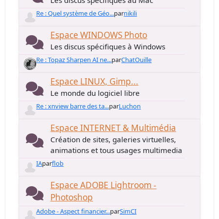
Les discus spécifiques au Mac
Re : Quel système de Géo...
par
nikili
Espace WINDOWS Photo
Les discus spécifiques à Windows
Re : Topaz Sharpen AI ne...
par
ChatOuille
Espace LINUX, Gimp...
Le monde du logiciel libre
Re : xnview barre des ta...
par
Luchon
Espace INTERNET & Multimédia
Création de sites, galeries virtuelles,
animations et tous usages multimedia
IA
par
flob
Espace ADOBE Lightroom -
Photoshop
Adobe - Aspect financier...
par
SimCI