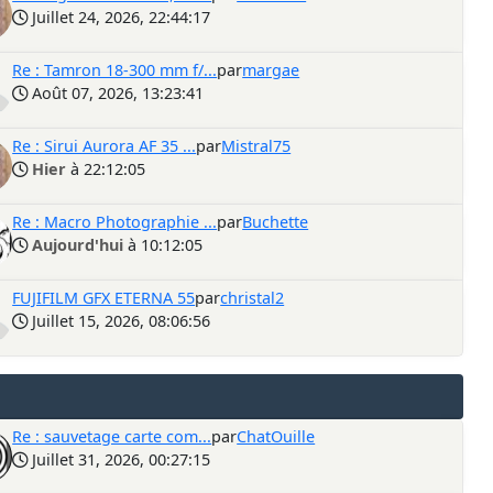
Juillet 24, 2026, 22:44:17
Re : Tamron 18-300 mm f/...
par
margae
Août 07, 2026, 13:23:41
Re : Sirui Aurora AF 35 ...
par
Mistral75
Hier
à 22:12:05
Re : Macro Photographie ...
par
Buchette
Aujourd'hui
à 10:12:05
FUJIFILM GFX ETERNA 55
par
christal2
Juillet 15, 2026, 08:06:56
Re : sauvetage carte com...
par
ChatOuille
Juillet 31, 2026, 00:27:15