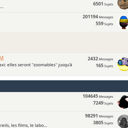
6501
Sujets
..
201194
Messages
559
Sujets
UM
2432
Messages
xi: elles seront "zoomables" jusqu'à
165
Sujets
104645
Messages
7249
Sujets
98291
Messages
3805
Sujets
ls, les films, le labo...