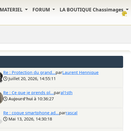
MATERIEL
FORUM
LA BOUTIQUE Chassimages
Re : Protection du grand...
par
Laurent Hennique
Juillet 20, 2026, 14:55:11
Re : Ce que je prends pl...
par
al1sth
Aujourd'hui
à 10:36:27
Re : coque smartphone ad...
par
rascal
Mai 13, 2026, 14:30:18