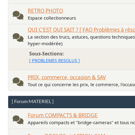
RETRO PHOTO
Espace collectionneurs
QUI C'EST QUI SAIT ? [ FAQ Problèmes à rés
La section des trucs, astuces, questions technique
hyper-modérée)
Sous-Sections
[ PROBLEMES RESOLUS ]
PRIX, commerce, occasion & SAV
Tout ce qui concerne les prix, le commerce, l'occase
[ Forum MATERIEL ]
Forum COMPACTS & BRIDGE
Appareils compacts et "bridge-cameras" et tous no