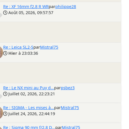
Re : XF 16mm f2.8 R WR
par
philippe28
Août 05, 2026, 09:57:57
Re : Leica SL2-S
par
Mistral75
Hier
à 23:03:36
Re : Le NX mini au Puy d...
par
psbez3
Juillet 02, 2026, 22:23:21
Re : SIGMA - Les mises à...
par
Mistral75
Juillet 24, 2026, 22:44:19
Re : Sigma 90 mm f/2,8 D...
par
Mistral75