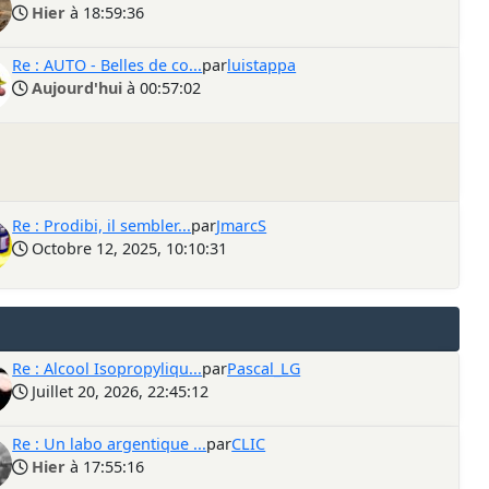
Hier
à 18:59:36
Re : AUTO - Belles de co...
par
luistappa
Aujourd'hui
à 00:57:02
Re : Prodibi, il sembler...
par
JmarcS
Octobre 12, 2025, 10:10:31
Re : Alcool Isopropyliqu...
par
Pascal_LG
Juillet 20, 2026, 22:45:12
Re : Un labo argentique ...
par
CLIC
Hier
à 17:55:16