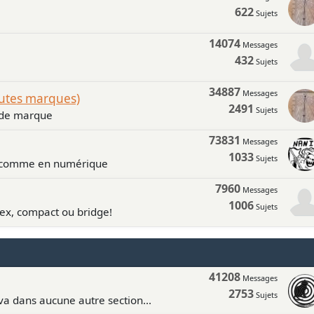
622
Sujets
14074
Messages
432
Sujets
34887
Messages
outes marques)
2491
Sujets
n de marque
73831
Messages
1033
Sujets
e comme en numérique
7960
Messages
1006
Sujets
lex, compact ou bridge!
41208
Messages
2753
Sujets
va dans aucune autre section...