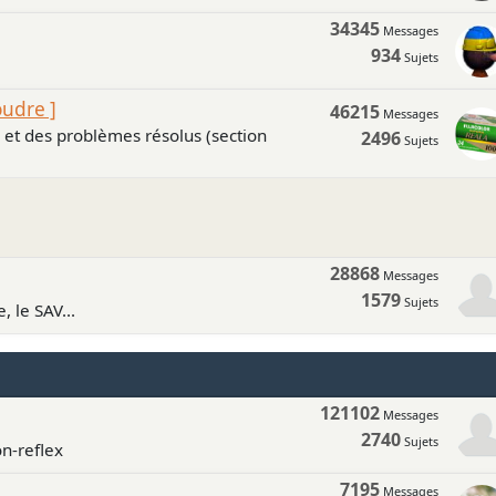
34345
Messages
934
Sujets
oudre ]
46215
Messages
s et des problèmes résolus (section
2496
Sujets
28868
Messages
1579
Sujets
, le SAV...
121102
Messages
2740
Sujets
n-reflex
7195
Messages