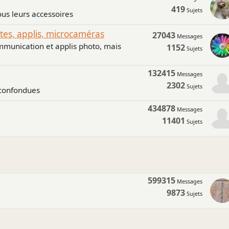
419
Sujets
us leurs accessoires
s, applis, microcaméras
27043
Messages
mmunication et applis photo, mais
1152
Sujets
132415
Messages
2302
Sujets
 confondues
434878
Messages
11401
Sujets
599315
Messages
9873
Sujets