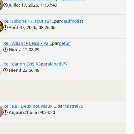
Juillet 17, 2026, 11:37:49
Re : Iphone 17. tout sur...
par
oeufmollet
Août 07, 2026, 08:26:06
Re : Alliance Leica - Pa...
par
petur
Hier
à 12:08:29
Re : Canon EOS R3
par
alanath77
Hier
à 22:56:48
Re : Re : Deux nouveaux ...
par
Mistral75
Aujourd'hui
à 09:34:20