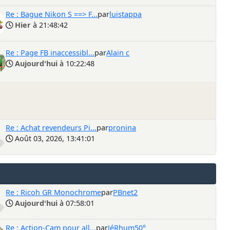
Re : Bague Nikon S ==> F...
par
luistappa
Hier
à 21:48:42
Re : Page FB inaccessibl...
par
Alain c
Aujourd'hui
à 10:22:48
Re : Achat revendeurs Pi...
par
pronina
Août 03, 2026, 13:41:01
Re : Ricoh GR Monochrome
par
PBnet2
Aujourd'hui
à 07:58:01
Re : Action-Cam pour all...
par
JéRhum50°