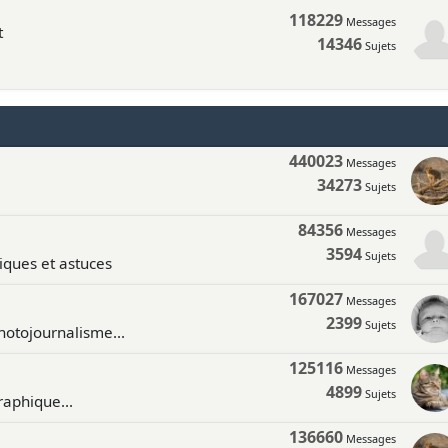
118229
Messages
t
14346
Sujets
440023
Messages
34273
Sujets
84356
Messages
3594
Sujets
tiques et astuces
167027
Messages
2399
Sujets
hotojournalisme...
125116
Messages
4899
Sujets
aphique...
136660
Messages