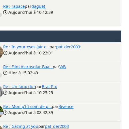
Re : rapace
par
daguet
Aujourd'hui
à 10:12:39
Re : In your eyes (air c...
par
pat_der2003
Aujourd'hui
à 10:23:01
Re : Film Astrosolar Baa...
par
ViB
Hier
à 15:02:49
Re : Un faux dur
par
Brat Pix
Aujourd'hui
à 10:25:25
Re : Mon p'tit coin de p...
par
Bivence
Aujourd'hui
à 08:42:39
Re : Gazing at you
par
pat_der2003